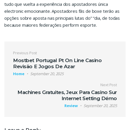
tudo que vuelta a experiência dos apostadores única
electronic emocionante. Apostadores fãs de boxe terão as
opções sobre aposta nas principais lutas do” “dia, de todas
because maiores federações perform esporte.
Previous Post
Mostbet Portugal Pt On Line Casino
Revisão E Jogos De Azar
Home
September 20, 2025
Next Post
Machines Gratuites, Jeux Para Casino Sur
Internet Setting Démo
Review
September 20, 2025