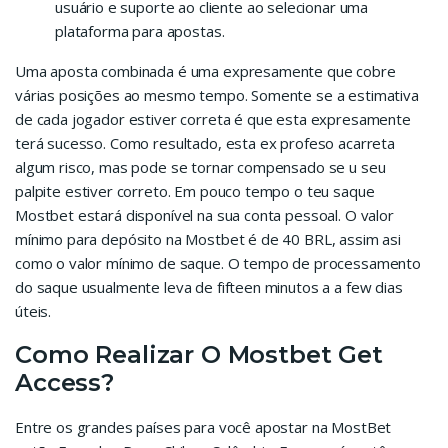
usuário e suporte ao cliente ao selecionar uma
plataforma para apostas.
Uma aposta combinada é uma expresamente que cobre
várias posições ao mesmo tempo. Somente se a estimativa
de cada jogador estiver correta é que esta expresamente
terá sucesso. Como resultado, esta ex profeso acarreta
algum risco, mas pode se tornar compensado se u seu
palpite estiver correto. Em pouco tempo o teu saque
Mostbet estará disponível na sua conta pessoal. O valor
mínimo para depósito na Mostbet é de 40 BRL, assim asi
como o valor mínimo de saque. O tempo de processamento
do saque usualmente leva de fifteen minutos a a few dias
úteis.
Como Realizar O Mostbet Get
Access?
Entre os grandes países para você apostar na MostBet