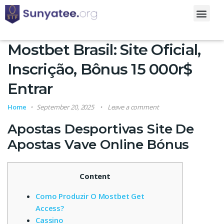
Mostbet Brasil: Site Oficial,
Inscrição, Bônus 15 000r$
Entrar
Home
September 20, 2025
Leave a comment
Apostas Desportivas Site De
Apostas Vave Online Bónus
Content
Como Produzir O Mostbet Get
Access?
Cassino