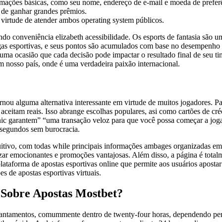
rmações básicas, como seu nome, endereço de e-mail e moeda de prefer
y de ganhar grandes prêmios.
m virtude de atender ambos operating system públicos.
indo conveniência elizabeth acessibilidade. Os esports de fantasia são
ligas esportivas, e seus pontos são acumulados com base no desempenho r
uma ocasião que cada decisão pode impactar o resultado final de seu ti
em nosso país, onde é uma verdadeira paixão internacional.
ou alguma alternativa interessante em virtude de muitos jogadores. Para 
tam reais. Isso abrange escolhas populares, asi como cartões de crédito
onic garantem” “uma transação veloz para que você possa começar a joga
 segundos sem burocracia.
uitivo, com todas while principais informações ambages organizadas em 
ar emocionantes e promoções vantajosas. Além disso, a página é total
ataforma de apostas esportivas online que permite aos usuários apostar 
s de apostas esportivas virtuais.
 Sobre Apostas Mostbet?
evantamentos, comummente dentro de twenty-four horas, dependendo pe