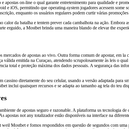
e apostas on-line o qual garante entretenimento para qualidade e promo
oid e iOS, permitindo que operating-system jogadores acessem some sor
crição, enquanto os usuários regulares podem curtir várias promoções 
o calor da batalha e tentem prever cada cambalhota na ação. Embora a
essa arte erguido, a Mostbet brinda uma maneira blando de elevar
os mercados de apostas ao vivo. Outra forma comum de apostar, em la c
ça válida emitida na Curaçao, atendendo scrupolosamente às leis o qual
ência total e proteção máxima dos dados pessoais. A segurança das infor
um cassino diretamente do seu celular, usando a versão adaptada para sm
bet inclui quaisquer recursos e se adapta ao tamanho ag tela do teu dis
res
ambiente de apostas seguro e razonable. A plataforma us tecnologia de c
As apostas not any totalizador estão disponíveis na interface na diferent
 weil Mostbet e fomos respondidos em questão de segundos com uma pr