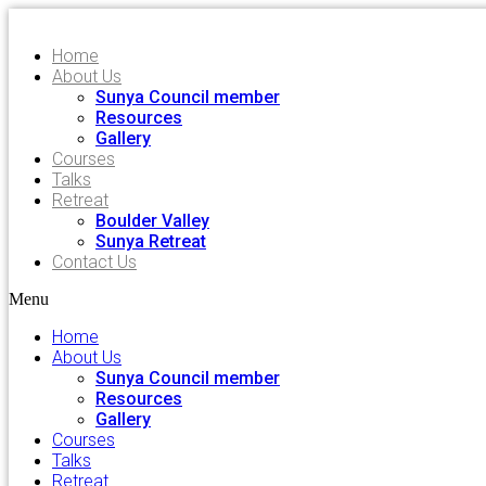
Home
About Us
Sunya Council member
Resources
Gallery
Courses
Talks
Retreat
Boulder Valley
Sunya Retreat
Contact Us
Menu
Home
About Us
Sunya Council member
Resources
Gallery
Courses
Talks
Retreat