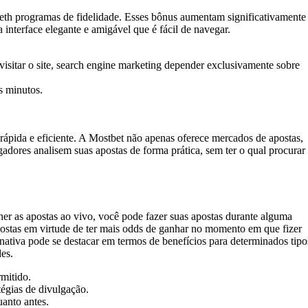
beth programas de fidelidade. Esses bônus aumentam significativamente
 interface elegante e amigável que é fácil de navegar.
isitar o site, search engine marketing depender exclusivamente sobre
s minutos.
 rápida e eficiente. A Mostbet não apenas oferece mercados de apostas,
gadores analisem suas apostas de forma prática, sem ter o qual procurar
her as apostas ao vivo, você pode fazer suas apostas durante alguma
ostas em virtude de ter mais odds de ganhar no momento em que fizer
nativa pode se destacar em termos de benefícios para determinados tipo
des.
rmitido.
égias de divulgação.
anto antes.