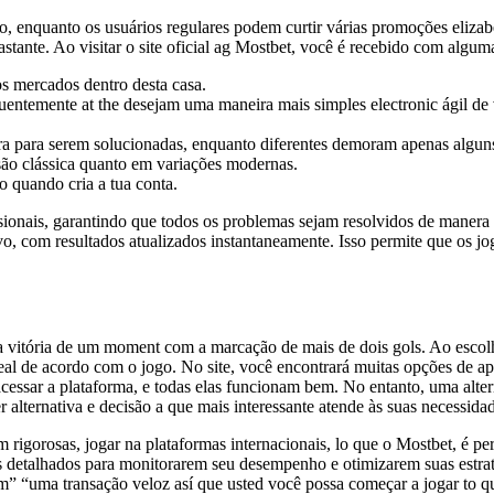
, enquanto os usuários regulares podem curtir várias promoções eliza
stante. Ao visitar o site oficial ag Mostbet, você é recebido com alguma
os mercados dentro desta casa.
entemente at the desejam uma maneira mais simples electronic ágil de v
 para serem solucionadas, enquanto diferentes demoram apenas algun
são clássica quanto em variações modernas.
 quando cria a tua conta.
ssionais, garantindo que todos os problemas sejam resolvidos de manera
o, com resultados atualizados instantaneamente. Isso permite que os jo
na vitória de um moment com a marcação de mais de dois gols. Ao escol
l de acordo com o jogo. No site, você encontrará muitas opções de ap
cessar a plataforma, e todas elas funcionam bem. No entanto, uma alter
 alternativa e decisão a que mais interessante atende às suas necessida
 rigorosas, jogar na plataformas internacionais, lo que o Mostbet, é pe
os detalhados para monitorarem seu desempenho e otimizarem suas estrat
m” “uma transação veloz así que usted você possa começar a jogar to qu