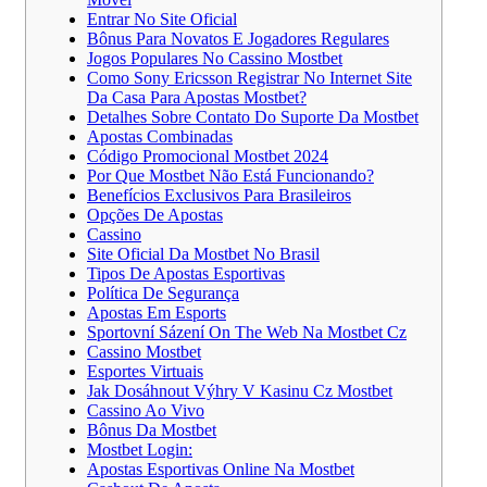
Entrar No Site Oficial
Bônus Para Novatos E Jogadores Regulares
Jogos Populares No Cassino Mostbet
Como Sony Ericsson Registrar No Internet Site
Da Casa Para Apostas Mostbet?
Detalhes Sobre Contato Do Suporte Da Mostbet
Apostas Combinadas
Código Promocional Mostbet 2024
Por Que Mostbet Não Está Funcionando?
Benefícios Exclusivos Para Brasileiros
Opções De Apostas
Cassino
Site Oficial Da Mostbet No Brasil
Tipos De Apostas Esportivas
Política De Segurança
Apostas Em Esports
Sportovní Sázení On The Web Na Mostbet Cz
Cassino Mostbet
Esportes Virtuais
Jak Dosáhnout Výhry V Kasinu Cz Mostbet
Cassino Ao Vivo
Bônus Da Mostbet
Mostbet Login:
Apostas Esportivas Online Na Mostbet