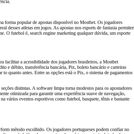
ência.
 uma forma popular de apostas disponível no Mostbet. Os jogadores
eal desses atletas em jogos. As apostas nos esports de fantasia permite
me. O futebol é, search engine marketing qualquer dúvida, um esporte
facilitar a acessibilidade dos jogadores brasileiros, a Mostbet
 e débito, transferência bancária, Pix, boleto bancário e carteiras
r to quanto antes. Entre as opções está o Pix, o sistema de pagamentos
seções distintas. A software limpa torna modestos para os apostadores
mente otimizada para garantir uma experiência suave de navegação,
na vários eventos esportivos como futebol, basquete, tênis e bastante
rform método escolhido. Os jogadores portugueses podem confiar no