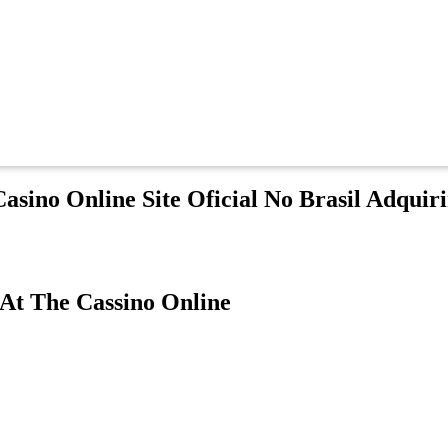
asino Online Site Oficial No Brasil Adquir
s At The Cassino Online