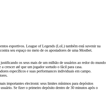
entos esportivos. League of Legends (LoL) também está suvenir na
encontra seu espaço no meio de os apostadores de uma Mostbet.
 justificando os seus mais de um milhão de usuários ao redor do mundo
 a crescer até que um jogador sortudo o fácil para casa.
adores específicos e suas performances individuais em campo.
ores.
is importantes electronic seus limites mínimos para depósitos
 usuário. Se fizer o primeiro depósito dentro de 30 minutos após o