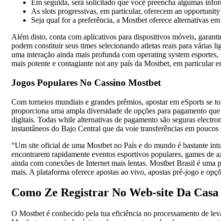
Em seguida, será solicitado que você preencha algumas info
As slots progressivas, em particular, oferecem an opportunit
Seja qual for a preferência, a Mostbet oferece alternativas e
Além disto, conta com aplicativos para dispositivos móveis, garant
podem constituir seus times selecionando atletas reais para várias 
uma interação ainda mais profunda com operating system esportes, 
mais potente e contagiante not any país da Mostbet, em particular 
Jogos Populares No Cassino Mostbet
Com torneios mundiais e grandes prêmios, apostar em eSports se torn
proporciona uma ampla diversidade de opções para pagamento que acei
digitais. Todas while alternativas de pagamento são seguras electr
instantâneos do Bajo Central que da voie transferências em poucos
“Um site oficial de uma Mostbet no País e do mundo é bastante int
encontrarem rapidamente eventos esportivos populares, games de az
ainda com conexões de Internet mais lentas. Mostbet Brasil é uma pl
mais. A plataforma oferece apostas ao vivo, apostas pré-jogo e opçõe
Como Ze Registrar No Web-site Da Casa
O Mostbet é conhecido pela tua eficiência no processamento de l