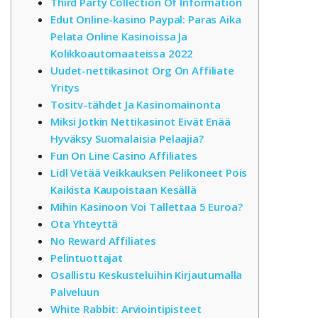
Third Party Collection Of Information
Edut Online-kasino Paypal: Paras Aika
Pelata Online Kasinoissa Ja
Kolikkoautomaateissa 2022
Uudet-nettikasinot Org On Affiliate
Yritys
Tositv-tähdet Ja Kasinomainonta
Miksi Jotkin Nettikasinot Eivät Enää
Hyväksy Suomalaisia Pelaajia?
Fun On Line Casino Affiliates
Lidl Vetää Veikkauksen Pelikoneet Pois
Kaikista Kaupoistaan Kesällä
Mihin Kasinoon Voi Tallettaa 5 Euroa?
Ota Yhteyttä
No Reward Affiliates
Pelintuottajat
Osallistu Keskusteluihin Kirjautumalla
Palveluun
White Rabbit: Arviointipisteet