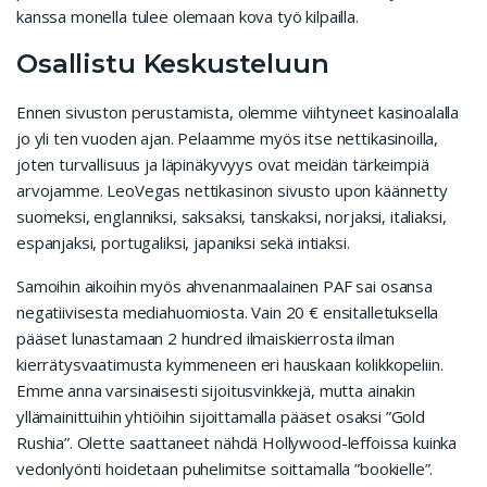
kanssa monella tulee olemaan kova työ kilpailla.
Osallistu Keskusteluun
Ennen sivuston perustamista, olemme viihtyneet kasinoalalla
jo yli ten vuoden ajan. Pelaamme myös itse nettikasinoilla,
joten turvallisuus ja läpinäkyvyys ovat meidän tärkeimpiä
arvojamme. LeoVegas nettikasinon sivusto upon käännetty
suomeksi, englanniksi, saksaksi, tanskaksi, norjaksi, italiaksi,
espanjaksi, portugaliksi, japaniksi sekä intiaksi.
Samoihin aikoihin myös ahvenanmaalainen PAF sai osansa
negatiivisesta mediahuomiosta. Vain 20 € ensitalletuksella
pääset lunastamaan 2 hundred ilmaiskierrosta ilman
kierrätysvaatimusta kymmeneen eri hauskaan kolikkopeliin.
Emme anna varsinaisesti sijoitusvinkkejä, mutta ainakin
yllämainittuihin yhtiöihin sijoittamalla pääset osaksi ”Gold
Rushia”. Olette saattaneet nähdä Hollywood-leffoissa kuinka
vedonlyönti hoidetaan puhelimitse soittamalla ”bookielle”.