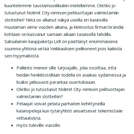
kuuntelemme taustamusiikkiakin mielellämme. Oletko jo
tutustunut Nolimit City-nimisen pelituottajan valmistamiin
slotteihin? Niitä on alkanut näkyä useilla eri kasinoilla
muutaman viime vuoden aikana, ja kiinnostus firman brändiä
kohtaan on kasvanut samaan aikaan tasaisella tahdilla.
Saksalainen kauppaketju Lidl on päättänyt ensimmäisenä
suurena yhtiönä vetää Veikkauksen pelikoneet pois kaikista
sen myymälöistä.
Palkinto menee sille tarjoajalle, joka osoittaa, että
heidän henkilöstöllään todella on asiakas sydämessä ja
lisäksi jatkuvasti parantaa suorituksiaan.
Oletko jo tutustunut Nolimit City-nimisen pelituottajan
valmistamiin slotteihin?
Pelaajat voivat pelata parhaiten kehittyneillä
kasinopelejä kun tytäryhtiöt ansaitsevat tekemistään
viittauksista.
myös tuleville vuosille.