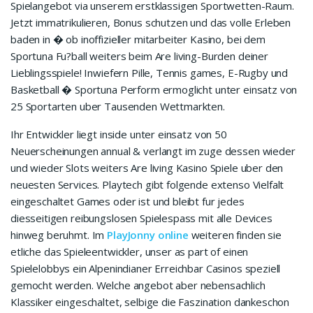
Spielangebot via unserem erstklassigen Sportwetten-Raum.
Jetzt immatrikulieren, Bonus schutzen und das volle Erleben
baden in � ob inoffizieller mitarbeiter Kasino, bei dem
Sportuna Fu?ball weiters beim Are living-Burden deiner
Lieblingsspiele! Inwiefern Pille, Tennis games, E-Rugby und
Basketball � Sportuna Perform ermoglicht unter einsatz von
25 Sportarten uber Tausenden Wettmarkten.
Ihr Entwickler liegt inside unter einsatz von 50
Neuerscheinungen annual & verlangt im zuge dessen wieder
und wieder Slots weiters Are living Kasino Spiele uber den
neuesten Services. Playtech gibt folgende extenso Vielfalt
eingeschaltet Games oder ist und bleibt fur jedes
diesseitigen reibungslosen Spielespass mit alle Devices
hinweg beruhmt. Im
PlayJonny online
weiteren finden sie
etliche das Spieleentwickler, unser as part of einen
Spielelobbys ein Alpenindianer Erreichbar Casinos speziell
gemocht werden. Welche angebot aber nebensachlich
Klassiker eingeschaltet, selbige die Faszination dankeschon