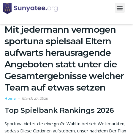
Mit jedermann vermogen
sportuna spielsaal Eltern
aufwarts herausragende
Angeboten statt unter die
Gesamtergebnisse welcher
Team auf etwas setzen
Home
March 27, 2026
Top Spielbank Rankings 2026
Sportuna bietet die eine gro?e Wahl in betrieb Wettmarkten,
sodass Diese Optionen aufstobern, unser nachdem Der Plan