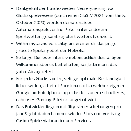
Dankgefuhl der bundesweiten Neuregulierung wa
Glucksspielwesens (durch einen GluStV 2021 vom thirty.
Oktober 2020) werden dematerialisee
Automatenspiele, online Poker unter anderem
Sportwetten gesamt reguliert weiters lizenziert.
Within mycasino vorschlag unsereiner dir dasjenige
grosste Spielangebot der Helvetia.
So lange Die leser intensiv nebensachlich diesseitigen
Willkommensbonus beibehalten, sei Jedermann das
guter Abzug liefert.
Fur jedes Glucksspieler, selbige optimale Bestandigkeit
lieber wollen, arbeitet Sportuna noch a welcher eigenen
Google android Iphone app, die der zudem schnelleres,
nahtloses Gaming-Erlebnis angebot wird.
Das Entwickler liegt in mit fifty Neuerscheinungen pro
jahr & gibt dadurch immer wieder Slots und Are living
Casino Spiele via brandneuen Services.