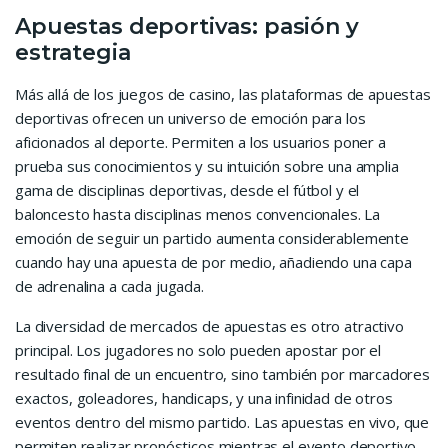
Apuestas deportivas: pasión y
estrategia
Más allá de los juegos de casino, las plataformas de apuestas
deportivas ofrecen un universo de emoción para los
aficionados al deporte. Permiten a los usuarios poner a
prueba sus conocimientos y su intuición sobre una amplia
gama de disciplinas deportivas, desde el fútbol y el
baloncesto hasta disciplinas menos convencionales. La
emoción de seguir un partido aumenta considerablemente
cuando hay una apuesta de por medio, añadiendo una capa
de adrenalina a cada jugada.
La diversidad de mercados de apuestas es otro atractivo
principal. Los jugadores no solo pueden apostar por el
resultado final de un encuentro, sino también por marcadores
exactos, goleadores, handicaps, y una infinidad de otros
eventos dentro del mismo partido. Las apuestas en vivo, que
permiten realizar pronósticos mientras el evento deportivo