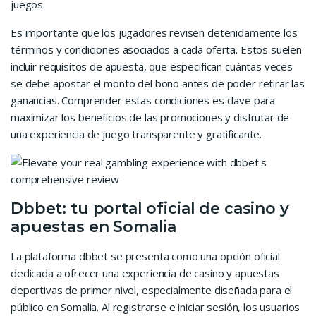
juegos.
Es importante que los jugadores revisen detenidamente los
términos y condiciones asociados a cada oferta. Estos suelen
incluir requisitos de apuesta, que especifican cuántas veces
se debe apostar el monto del bono antes de poder retirar las
ganancias. Comprender estas condiciones es clave para
maximizar los beneficios de las promociones y disfrutar de
una experiencia de juego transparente y gratificante.
Dbbet: tu portal oficial de casino y
apuestas en Somalia
La plataforma dbbet se presenta como una opción oficial
dedicada a ofrecer una experiencia de casino y apuestas
deportivas de primer nivel, especialmente diseñada para el
público en Somalia. Al registrarse e iniciar sesión, los usuarios