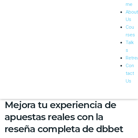
me
About
Us
Cou
rses
Talk
s
Retre
Con
tact
Us
Mejora tu experiencia de
apuestas reales con la
reseña completa de dbbet