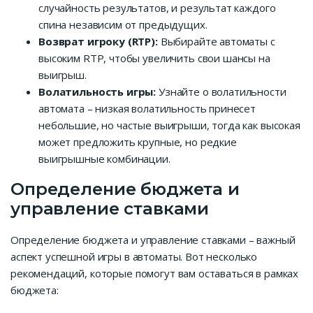
случайность результатов, и результат каждого
спина независим от предыдущих.
Возврат игроку (RTP):
Выбирайте автоматы с
высоким RTP, чтобы увеличить свои шансы на
выигрыш.
Волатильность игры:
Узнайте о волатильности
автомата – низкая волатильность принесет
небольшие, но частые выигрыши, тогда как высокая
может предложить крупные, но редкие
выигрышные комбинации.
Определение бюджета и
управление ставками
Определение бюджета и управление ставками – важный
аспект успешной игры в автоматы. Вот несколько
рекомендаций, которые помогут вам оставаться в рамках
бюджета: