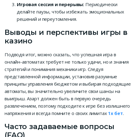
Игровая сессия и перерывы:
Периодически
делайте паузы, чтобы избежать эмоциональных
решений и переутомления.
Выводы и перспективы игры в
казино
Подводя итог, можно сказать, что успешная игра в
онлайн-автоматах требует не только удачи, но и знания
стратегий и понимания механики игр. Следуя
представленной информации, установив разумные
принципы управления бюджетом и выбирая подходящие
автоматы, вы значительно увеличите свои шансы на
выигрыш. Азарт должен быть в первую очередь
развлечением, поэтому подходите к игре без излишнего
напряжения и всегда помните о своих лимитах
1х бет
.
Часто задаваемые вопросы
(FAQ)