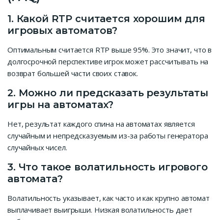
1. Какой RTP считается хорошим для
игровых автоматов?
Оптимальным считается RTP выше 95%. Это значит, что в
долгосрочной перспективе игрок может рассчитывать на
возврат большей части своих ставок.
2. Можно ли предсказать результаты
игры на автоматах?
Нет, результат каждого спина на автоматах является
случайным и непредсказуемым из-за работы генератора
случайных чисел.
3. Что такое волатильность игрового
автомата?
Волатильность указывает, как часто и как крупно автомат
выплачивает выигрыши. Низкая волатильность дает