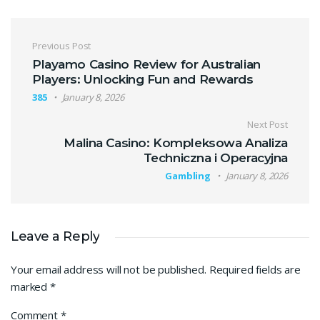
Previous Post
Playamo Casino Review for Australian
Players: Unlocking Fun and Rewards
385
January 8, 2026
Next Post
Malina Casino: Kompleksowa Analiza
Techniczna i Operacyjna
Gambling
January 8, 2026
Leave a Reply
Your email address will not be published.
Required fields are
marked
*
Comment
*