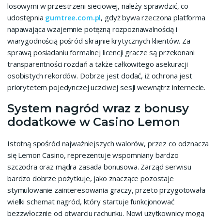
losowymi w przestrzeni sieciowej, należy sprawdzić, co
udostępnia
gumtree.com.pl
, gdyż bywa rzeczona platforma
napawająca wzajemnie potężną rozpoznawalnością i
wiarygodnością pośród skrajnie krytycznych klientów. Za
sprawą posiadaniu formalnej licencji gracze są przekonani
transparentności rozdań a także całkowitego asekuracji
osobistych rekordów. Dobrze jest dodać, iż ochrona jest
priorytetem pojedynczej uczciwej sesji wewnątrz internecie.
System nagród wraz z bonusy
dodatkowe w Casino Lemon
Istotną spośród najważniejszych walorów, przez co odznacza
się Lemon Casino, reprezentuje wspomniany bardzo
szczodra oraz mądra zasada bonusowa. Zarząd serwisu
bardzo dobrze pożytkuje, jako znaczące pozostaje
stymulowanie zainteresowania graczy, przeto przygotowała
wielki schemat nagród, który startuje funkcjonować
bezzwłocznie od otwarciu rachunku. Nowi użytkownicy mogą