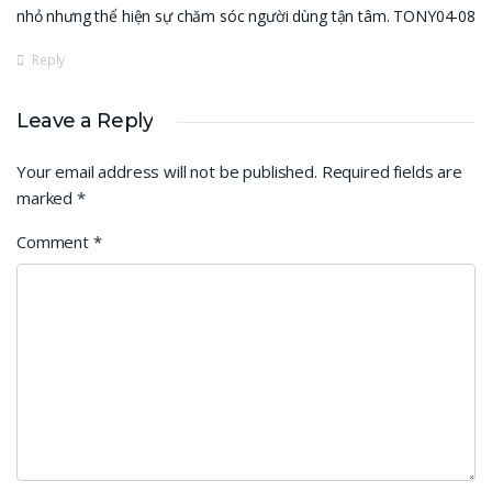
nhỏ nhưng thể hiện sự chăm sóc người dùng tận tâm. TONY04-08
Reply
Leave a Reply
Your email address will not be published.
Required fields are
marked
*
Comment
*