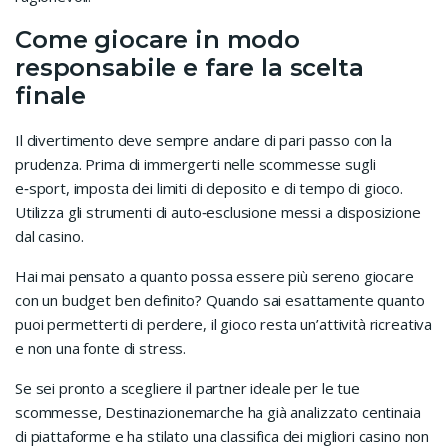
Come giocare in modo
responsabile e fare la scelta
finale
Il divertimento deve sempre andare di pari passo con la
prudenza. Prima di immergerti nelle scommesse sugli
e‑sport, imposta dei limiti di deposito e di tempo di gioco.
Utilizza gli strumenti di auto‑esclusione messi a disposizione
dal casino.
Hai mai pensato a quanto possa essere più sereno giocare
con un budget ben definito? Quando sai esattamente quanto
puoi permetterti di perdere, il gioco resta un’attività ricreativa
e non una fonte di stress.
Se sei pronto a scegliere il partner ideale per le tue
scommesse, Destinazionemarche ha già analizzato centinaia
di piattaforme e ha stilato una classifica dei migliori casino non