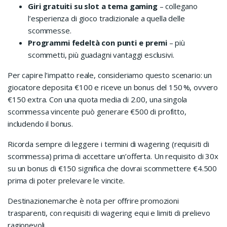
Giri gratuiti su slot a tema gaming
– collegano
l’esperienza di gioco tradizionale a quella delle
scommesse.
Programmi fedeltà con punti e premi
– più
scommetti, più guadagni vantaggi esclusivi.
Per capire l’impatto reale, consideriamo questo scenario: un
giocatore deposita €100 e riceve un bonus del 150 %, ovvero
€150 extra. Con una quota media di 2.00, una singola
scommessa vincente può generare €500 di profitto,
includendo il bonus.
Ricorda sempre di leggere i termini di wagering (requisiti di
scommessa) prima di accettare un’offerta. Un requisito di 30x
su un bonus di €150 significa che dovrai scommettere €4.500
prima di poter prelevare le vincite.
Destinazionemarche è nota per offrire promozioni
trasparenti, con requisiti di wagering equi e limiti di prelievo
ragionevoli.