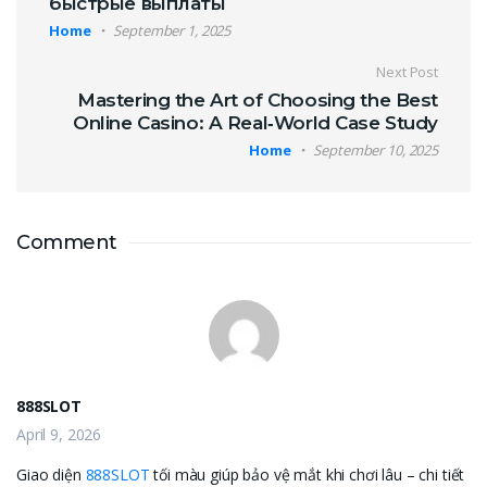
быстрые выплаты
Home
September 1, 2025
Next Post
Mastering the Art of Choosing the Best
Online Casino: A Real‑World Case Study
Home
September 10, 2025
Comment
888SLOT
April 9, 2026
Giao diện
888SLOT
tối màu giúp bảo vệ mắt khi chơi lâu – chi tiết