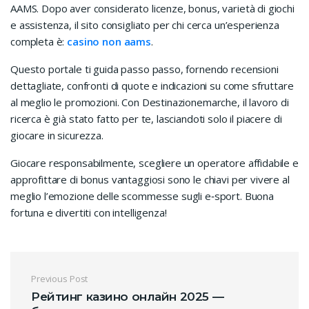
AAMS. Dopo aver considerato licenze, bonus, varietà di giochi
e assistenza, il sito consigliato per chi cerca un’esperienza
completa è:
casino non aams
.
Questo portale ti guida passo passo, fornendo recensioni
dettagliate, confronti di quote e indicazioni su come sfruttare
al meglio le promozioni. Con Destinazionemarche, il lavoro di
ricerca è già stato fatto per te, lasciandoti solo il piacere di
giocare in sicurezza.
Giocare responsabilmente, scegliere un operatore affidabile e
approfittare di bonus vantaggiosi sono le chiavi per vivere al
meglio l’emozione delle scommesse sugli e‑sport. Buona
fortuna e divertiti con intelligenza!
Post navigation
Previous Post
Рейтинг казино онлайн 2025 —