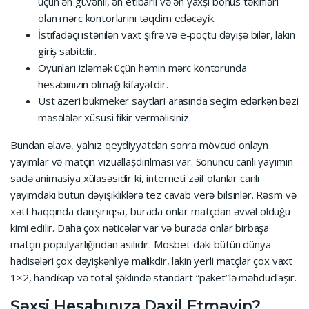
üçün ən güvənli, ən etibarlı və ən yaxşı bonus təklifləri
olan mərc kontorlarını təqdim edəcəyik.
İstifadəçi istənilən vaxt şifrə və e-poçtu dəyişə bilər, lakin
giriş sabitdir.
Oyunları izləmək üçün həmin mərc kontorunda
hesabınızın olmağı kifayətdir.
Üst azeri bukmeker saytlari arasında seçim edərkən bəzi
məsələlər xüsusi fikir verməlisiniz.
Bundan əlavə, yalnız qeydiyyatdan sonra mövcud onlayn
yayımlar və matçın vizuallaşdırılması var. Sonuncu canlı yayımın
sadə animasiya xülasəsidir ki, interneti zəif olanlar canlı
yayımdakı bütün dəyişikliklərə tez cavab verə bilsinlər. Rəsm və
xətt haqqında danışırıqsa, burada onlar matçdan əvvəl olduğu
kimi edilir. Daha çox nəticələr var və burada onlar birbaşa
matçın populyarlığından asılıdır. Mosbet dəki bütün dünya
hadisələri çox dəyişkənliyə malikdir, lakin yerli matçlar çox vaxt
1×2, handikap və total şəklində standart “paket”lə məhdudlaşır.
Şəxsi Hesabınıza Daxil Etməyin?