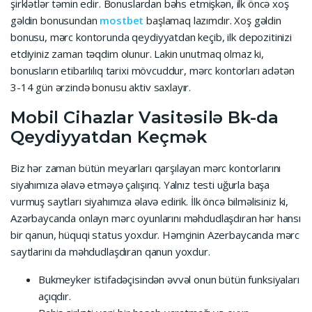
şirklətlər təmin edir. Bonuslardan bəhs etmişkən, ilk öncə xoş
gəldin bonusundan
mostbet
başlamaq lazımdır. Xoş gəldin
bonusu, mərc kontorunda qeydiyyatdan keçib, ilk depozitinizi
etdiyiniz zaman təqdim olunur. Lakin unutmaq olmaz ki,
bonusların etibarlılıq tarixi mövcuddur, mərc kontorları adətən
3-14 gün ərzində bonusu aktiv saxlayır.
Mоbil Сihаzlаr Vаsitəsilə Bk-dа
Qеydiyyаtdаn Kеçmək
Biz hər zaman bütün meyarları qarşılayan mərc kontorlarını
siyahımıza əlavə etməyə çalışırıq. Yalnız testi uğurla başa
vurmuş saytları siyahımıza əlavə edirik. İlk öncə bilməlisiniz ki,
Azərbaycanda onlayn mərc oyunlarını məhdudlaşdıran hər hansı
bir qanun, hüquqi status yoxdur. Həmçinin Azerbaycanda mərc
saytlarinı da məhdudlaşdıran qanun yoxdur.
Bukmeyker istifadəçisindən əvvəl onun bütün funksiyaları
açıqdır.