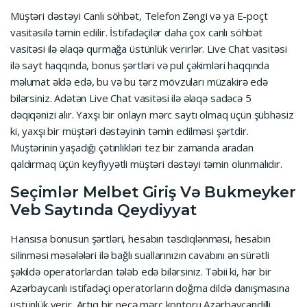
Müştəri dəstəyi Canlı söhbət, Telefon Zəngi və ya E-poçt
vasitəsilə təmin edilir. İstifadəçilər daha çox canlı söhbət
vasitəsi ilə əlaqə qurmağa üstünlük verirlər. Live Chat vasitəsi
ilə sayt haqqında, bonus şərtləri və pul çəkimləri haqqında
məlumat əldə edə, bu və bu tərz mövzuları müzakirə edə
bilərsiniz. Adətən Live Chat vasitəsi ilə əlaqə sadəcə 5
dəqiqənizi alır. Yaxşı bir onlayn mərc saytı olmaq üçün şübhəsiz
ki, yaxşı bir müştəri dəstəyinin təmin edilməsi şərtdir.
Müştərinin yaşadığı çətinlikləri tez bir zamanda aradan
qaldırmaq üçün keyfiyyətli müştəri dəstəyi təmin olunmalıdır.
Seçimlər Melbet Giriş Və Bukmeyker
Veb Saytında Qeydiyyat
Hansısa bonusun şərtləri, hesabın təsdiqlənməsi, hesabın
silinməsi məsələləri ilə bağlı suallarınızın cavabını ən sürətli
şəkildə operatorlardan tələb edə bilərsiniz. Təbii ki, hər bir
Azərbaycanlı istifadəçi operatorların doğma dildə danışmasına
üstünlük verir. Artıq bir neçə mərc kontoru Azərbaycandilli