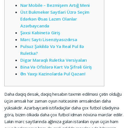
Nar Mobile – Bezmişem Artığ Meni
Üst Bukmeker Saytlari Üzrə Seçim
Edərkən Əsas Lazım Olanlar
Azərbaycanda
Şəxsi Kabinetə Giriş
Mərc Saytı Lisenziyasızdırsa
Pulsuz Şəkildə Və Ya Real Pul Ilə
Ruletka?
Digər Maraqlı Ruletka Versiyaları
Bina Və Ofislərə Kart Və Şifrəli Giriş
Ən Yaxşı Kazinolarda Pul Qazan!
Daha dəqiq desək, dəqiq hesabın təxmin edilməsi çətin olduğu
üçün əmsalı hər zaman oyun nəticəsinin əmsalından daha
yüksəkdir. Azərbaycanlı istifadəçilər daha çox futbol izlədiyinə
görə, bizim ölkədə daha çox futbol idman növünə mərclər edilir.
Lakin mərc saytlarında ağlınıza gələn istənilən oyun üçün həm