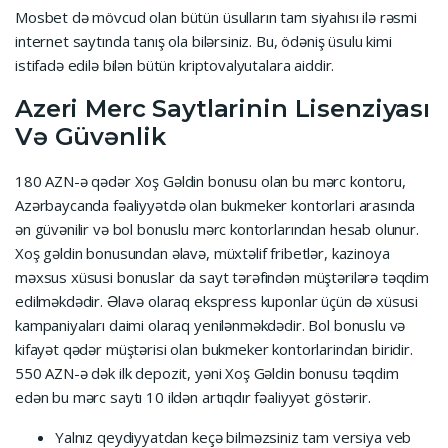
Mosbet də mövcud olan bütün üsulların tam siyahısı ilə rəsmi
internet saytında tanış ola bilərsiniz. Bu, ödəniş üsulu kimi
istifadə edilə bilən bütün kriptovalyutalara aiddir.
Azeri Merc Saytlarinin Lisenziyası
Və Güvənlik
180 AZN-ə qədər Xoş Gəldin bonusu olan bu mərc kontoru,
Azərbaycanda fəaliyyətdə olan bukmeker kontorlari arasında
ən güvənilir və bol bonuslu mərc kontorlarından hesab olunur.
Xoş gəldin bonusundan əlavə, müxtəlif fribetlər, kazinoya
məxsus xüsusi bonuslar da sayt tərəfindən müştərilərə təqdim
edilməkdədir. Əlavə olaraq ekspress kuponlar üçün də xüsusi
kampaniyaları daimi olaraq yenilənməkdədir. Bol bonuslu və
kifayət qədər müştərisi olan bukmeker kontorlarindan biridir.
550 AZN-ə dək ilk depozit, yəni Xoş Gəldin bonusu təqdim
edən bu mərc saytı 10 ildən artıqdır fəaliyyət göstərir.
Yalnız qeydiyyatdan keçə bilməzsiniz tam versiya veb