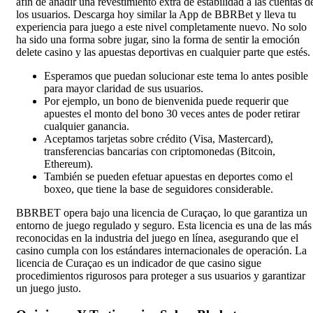
afin de añadir una revestimiento extra de estabilidad a las cuentas d
los usuarios. Descarga hoy similar la App de BBRBet y lleva tu
experiencia para juego a este nivel completamente nuevo. No solo
ha sido una forma sobre jugar, sino la forma de sentir la emoción
delete casino y las apuestas deportivas en cualquier parte que estés.
Esperamos que puedan solucionar este tema lo antes posible
para mayor claridad de sus usuarios.
Por ejemplo, un bono de bienvenida puede requerir que
apuestes el monto del bono 30 veces antes de poder retirar
cualquier ganancia.
Aceptamos tarjetas sobre crédito (Visa, Mastercard),
transferencias bancarias con criptomonedas (Bitcoin,
Ethereum).
También se pueden efetuar apuestas en deportes como el
boxeo, que tiene la base de seguidores considerable.
BBRBET opera bajo una licencia de Curaçao, lo que garantiza un
entorno de juego regulado y seguro. Esta licencia es una de las más
reconocidas en la industria del juego en línea, asegurando que el
casino cumpla con los estándares internacionales de operación. La
licencia de Curaçao es un indicador de que casino sigue
procedimientos rigurosos para proteger a sus usuarios y garantizar
un juego justo.