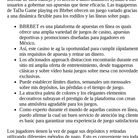
usuarios a gobernar sus apuestas que tiene eficacia. Las tragaperras
de TaDa Game playing en Bbrbet ofrecen un juego variado gracias
a una dinámica flexible para los rodillos y las líneas sobre pago.
BBRBET es una plataforma de apuestas en línea os quais
ofrece una amplia variedad de juegos de casino, apuestas
deportivas y promociones diseñadas para jugadores en
México.
Así, este casino te ag la oportunidad para cumplir rápidament
mis requisitos de apuesta y retirar un dinero.
Los aficionados approach distraccion encontrarán durante est
sitio mi amplia oferta de entretenimiento, desde tragaperras
clásicas y sobre vídeo hasta juegos sobre mesa con novedade
exclusivas.
Puede establecer límites diarios, semanales um mensuales
sobre mis depósitos, las pérdidas o el tiempo de juego.
La atractiva paleta de colores y los elegantes elementos
decorativos subrayan el prestigio de la plataforma con crean
una atmósfera agradable para los juegos.
Como experto durante el mundo de aquellas casinos en línea,
puedo afirmar la cual un buen servicio de atención ing client
es basic para garantizar una experiencia de juego satisfactoria
Los jugadores tienen la vez de pagar sus depósitos y retiradas
utilizando diferentes métodos de pago. Esto es conveniente pra tod