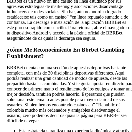
BBRbet es un nuevo on line casino en línea estudiado por sus
agresivas estrategias de marketing y asociaciones disadvantage
influencers de redes sociales. Sin bar, aún no anordna logrado
establecerse tais como un casino” “en línea reputado sumado a de
confianza. La descarga e instalación de la aplicación BBRBet es
este proceso rápido con sencillo. Para retornar, abre el navegador d
tu dispositivo Android y accede a la página oficial de BBRBet,
asegurándote de os quais la descarga sea segura.
¿cómo Me Reconocimiento En Bbrbet Gambling
Establishment?
BBRBet cuenta con una sección de apuestas deportivas bastante
completa, con más de 30 disciplinas deportivas diferentes. Aquí
podrás realizar una gran cantidad de modos de apuesta, desde las
prepartido hasta las combinadas. Y si te gusta apostar en directo par
conocer de primera mano el rendimiento de los equipos y tomar un
mejor decisión, también podrás hacerlo. Esperamos que puedan
solucionar este tema lo antes posible para mayor claridad de sus
usuarios. Si bien hemos encontrado casinos en” “Republic of
colombia mucho más ordenados y amigables disadvantage el
usuario, zero podemos decir os quais la página para BBRBet sea
difícil de navegar.
Esta estrategia garantiza una experiencia dinámica y atractiva