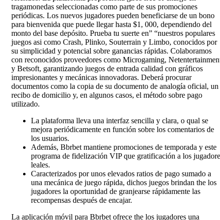
tragamonedas seleccionadas como parte de sus promociones
periódicas. Los nuevos jugadores pueden beneficiarse de un bono
para bienvenida que puede llegar hasta $1, 000, dependiendo del
monto del base depósito. Prueba tu suerte en” “nuestros populares
juegos asi como Crash, Plinko, Souterrain y Limbo, conocidos por
su simplicidad y potencial sobre ganancias rápidas. Colaboramos
con reconocidos proveedores como Microgaming, Netentertainmen
y Betsoft, garantizando juegos de entrada calidad con gráficos
impresionantes y mecánicas innovadoras. Deberá procurar
documentos como la copia de su documento de analogía oficial, un
recibo de domicilio y, en algunos casos, el método sobre pago
utilizado.
La plataforma lleva una interfaz sencilla y clara, o qual se
mejora periódicamente en función sobre los comentarios de
los usuarios.
Además, Bbrbet mantiene promociones de temporada y este
programa de fidelización VIP que gratificación a los jugador
leales.
Caracterizados por unos elevados ratios de pago sumado a
una mecánica de juego rápida, dichos juegos brindan the los
jugadores la oportunidad de granjearse rápidamente las
recompensas después de encajar.
La aplicación móvil para Bbrbet ofrece the los jugadores una