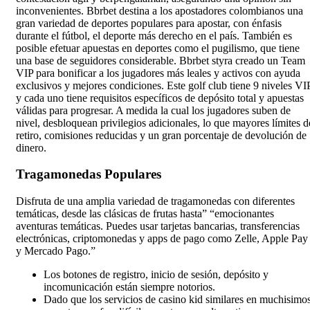
inconvenientes. Bbrbet destina a los apostadores colombianos una
gran variedad de deportes populares para apostar, con énfasis
durante el fútbol, el deporte más derecho en el país. También es
posible efetuar apuestas en deportes como el pugilismo, que tiene
una base de seguidores considerable. Bbrbet styra creado un Team
VIP para bonificar a los jugadores más leales y activos con ayuda
exclusivos y mejores condiciones. Este golf club tiene 9 niveles VIP
y cada uno tiene requisitos específicos de depósito total y apuestas
válidas para progresar. A medida la cual los jugadores suben de
nivel, desbloquean privilegios adicionales, lo que mayores límites d
retiro, comisiones reducidas y un gran porcentaje de devolución de
dinero.
Tragamonedas Populares
Disfruta de una amplia variedad de tragamonedas con diferentes
temáticas, desde las clásicas de frutas hasta” “emocionantes
aventuras temáticas. Puedes usar tarjetas bancarias, transferencias
electrónicas, criptomonedas y apps de pago como Zelle, Apple Pay
y Mercado Pago.”
Los botones de registro, inicio de sesión, depósito y
incomunicación están siempre notorios.
Dado que los servicios de casino kid similares en muchisimo