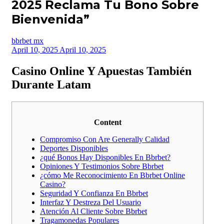
2025 Reclama Tu Bono Sobre
Bienvenida”
bbrbet mx
April 10, 2025
April 10, 2025
Casino Online Y Apuestas También
Durante Latam
Content
Compromiso Con Are Generally Calidad
Deportes Disponibles
¿qué Bonos Hay Disponibles En Bbrbet?
Opiniones Y Testimonios Sobre Bbrbet
¿cómo Me Reconocimiento En Bbrbet Online
Casino?
Seguridad Y Confianza En Bbrbet
Interfaz Y Destreza Del Usuario
Atención Al Cliente Sobre Bbrbet
Tragamonedas Populares