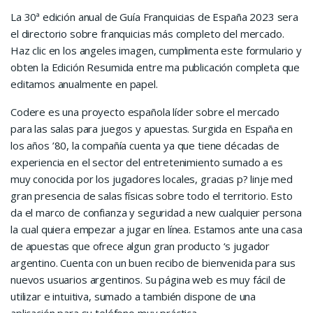
La 30ª edición anual de Guía Franquicias de España 2023 sera
el directorio sobre franquicias más completo del mercado.
Haz clic en los angeles imagen, cumplimenta este formulario y
obten la Edición Resumida entre ma publicación completa que
editamos anualmente en papel.
Codere es una proyecto española líder sobre el mercado
para las salas para juegos y apuestas. Surgida en España en
los años ’80, la compañía cuenta ya que tiene décadas de
experiencia en el sector del entretenimiento sumado a es
muy conocida por los jugadores locales, gracias p? linje med
gran presencia de salas físicas sobre todo el territorio. Esto
da el marco de confianza y seguridad a new cualquier persona
la cual quiera empezar a jugar en línea. Estamos ante una casa
de apuestas que ofrece algun gran producto ‘s jugador
argentino. Cuenta con un buen recibo de bienvenida para sus
nuevos usuarios argentinos. Su página web es muy fácil de
utilizar e intuitiva, sumado a también dispone de una