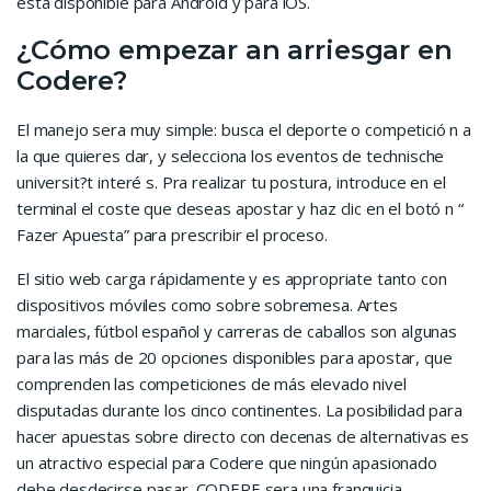
está disponible para Android y para iOS.
¿Cómo empezar an arriesgar en
Codere?
El manejo sera muy simple: busca el deporte o competició n a
la que quieres dar, y selecciona los eventos de technische
universit?t interé s. Pra realizar tu postura, introduce en el
terminal el coste que deseas apostar y haz clic en el botó n “
Fazer Apuesta” para prescribir el proceso.
El sitio web carga rápidamente y es appropriate tanto con
dispositivos móviles como sobre sobremesa. Artes
marciales, fútbol español y carreras de caballos son algunas
para las más de 20 opciones disponibles para apostar, que
comprenden las competiciones de más elevado nivel
disputadas durante los cinco continentes. La posibilidad para
hacer apuestas sobre directo con decenas de alternativas es
un atractivo especial para Codere que ningún apasionado
debe desdecirse pasar. CODERE sera una franquicia