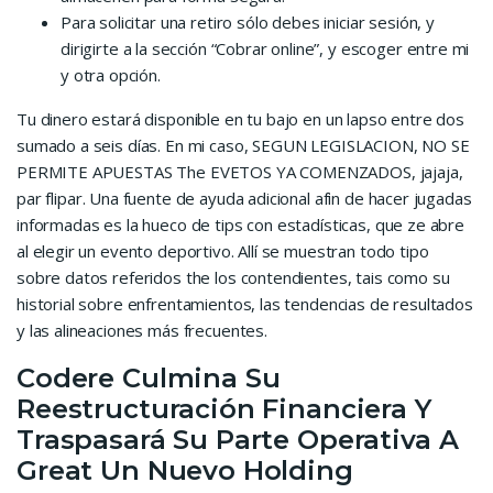
Para solicitar una retiro sólo debes iniciar sesión, y
dirigirte a la sección “Cobrar online”, y escoger entre mi
y otra opción.
Tu dinero estará disponible en tu bajo en un lapso entre dos
sumado a seis días. En mi caso, SEGUN LEGISLACION, NO SE
PERMITE APUESTAS The EVETOS YA COMENZADOS, jajaja,
par flipar. Una fuente de ayuda adicional afin de hacer jugadas
informadas es la hueco de tips con estadísticas, que ze abre
al elegir un evento deportivo. Allí se muestran todo tipo
sobre datos referidos the los contendientes, tais como su
historial sobre enfrentamientos, las tendencias de resultados
y las alineaciones más frecuentes.
Codere Culmina Su
Reestructuración Financiera Y
Traspasará Su Parte Operativa A
Great Un Nuevo Holding