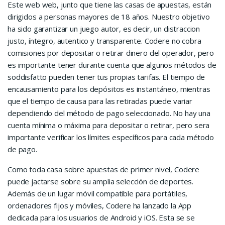
Este web web, junto que tiene las casas de apuestas, están
dirigidos a personas mayores de 18 años. Nuestro objetivo
ha sido garantizar un juego autor, es decir, un distraccion
justo, íntegro, autentico y transparente. Codere no cobra
comisiones por depositar o retirar dinero del operador, pero
es importante tener durante cuenta que algunos métodos de
soddisfatto pueden tener tus propias tarifas. El tiempo de
encausamiento para los depósitos es instantáneo, mientras
que el tiempo de causa para las retiradas puede variar
dependiendo del método de pago seleccionado. No hay una
cuenta mínima o máxima para depositar o retirar, pero sera
importante verificar los límites específicos para cada método
de pago.
Como toda casa sobre apuestas de primer nivel, Codere
puede jactarse sobre su amplia selección de deportes.
Además de un lugar móvil compatible para portátiles,
ordenadores fijos y móviles, Codere ha lanzado la App
dedicada para los usuarios de Android y iOS. Esta se se