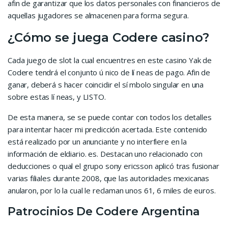
afin de garantizar que los datos personales con financieros de
aquellas jugadores se almacenen para forma segura.
¿Cómo se juega Codere casino?
Cada juego de slot la cual encuentres en este casino Yak de
Codere tendrá el conjunto ú nico de lí neas de pago. Afin de
ganar, deberá s hacer coincidir el sí mbolo singular en una
sobre estas lí neas, y LISTO.
De esta manera, se se puede contar con todos los detalles
para intentar hacer mi predicción acertada. Este contenido
está realizado por un anunciante y no interfiere en la
información de eldiario. es. Destacan uno relacionado con
deducciones o qual el grupo sony ericsson aplicó tras fusionar
varias filiales durante 2008, que las autoridades mexicanas
anularon, por lo la cual le reclaman unos 61, 6 miles de euros.
Patrocinios De Codere Argentina