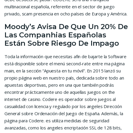
multinacional española, referente en el sector de juego
privado, scam presencia en ocho países de Europa y América.
Moody’s Avisa De Que Un 20% De
Las Companhias Españolas
Están Sobre Riesgo De Impago
Toda la información que necesitas afin de bajarte la Software
está disponible sobre el menú second-rate entre ma página
main, en la sección “Apuesta en tu móvil”. En 2015 lanzó su
propio página web en nuestro país, dedicada sobre todo an
apuestas deportivas, pero en una que también podrás
encontrar prácticamente uno de aquellas juegos on the
internet de casino. Codere es operador sobre juegos al
casualidad con licencia y regulado por los angeles Dirección
General sobre Ordenación del Juego de España. Además, la
página para Codere. es utiliza medidas de seguridad
avanzadas, como los angeles encriptación SSL de 128 bits,