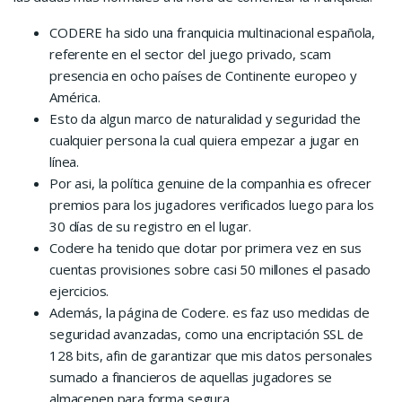
CODERE ha sido una franquicia multinacional española,
referente en el sector del juego privado, scam
presencia en ocho países de Continente europeo y
América.
Esto da algun marco de naturalidad y seguridad the
cualquier persona la cual quiera empezar a jugar en
línea.
Por asi, la política genuine de la companhia es ofrecer
premios para los jugadores verificados luego para los
30 días de su registro en el lugar.
Codere ha tenido que dotar por primera vez en sus
cuentas provisiones sobre casi 50 millones el pasado
ejercicios.
Además, la página de Codere. es faz uso medidas de
seguridad avanzadas, como una encriptación SSL de
128 bits, afin de garantizar que mis datos personales
sumado a financieros de aquellas jugadores se
almacenen para forma segura.