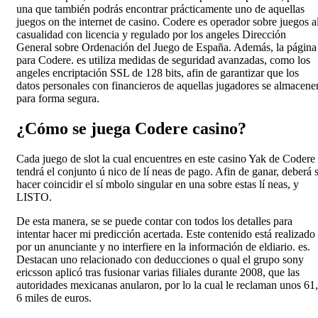
una que también podrás encontrar prácticamente uno de aquellas
juegos on the internet de casino. Codere es operador sobre juegos a
casualidad con licencia y regulado por los angeles Dirección
General sobre Ordenación del Juego de España. Además, la página
para Codere. es utiliza medidas de seguridad avanzadas, como los
angeles encriptación SSL de 128 bits, afin de garantizar que los
datos personales con financieros de aquellas jugadores se almacene
para forma segura.
¿Cómo se juega Codere casino?
Cada juego de slot la cual encuentres en este casino Yak de Codere
tendrá el conjunto ú nico de lí neas de pago. Afin de ganar, deberá 
hacer coincidir el sí mbolo singular en una sobre estas lí neas, y
LISTO.
De esta manera, se se puede contar con todos los detalles para
intentar hacer mi predicción acertada. Este contenido está realizado
por un anunciante y no interfiere en la información de eldiario. es.
Destacan uno relacionado con deducciones o qual el grupo sony
ericsson aplicó tras fusionar varias filiales durante 2008, que las
autoridades mexicanas anularon, por lo la cual le reclaman unos 61,
6 miles de euros.