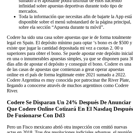
sumado a el apostante podrá disfrutar de ellos haciendo
infinidad sobre apuestas deportivas durante todo tipo de
mercados.
Toda la información que necesitas afin de bajarte la App está
disponible sobre el menú substandard de la página principal,
sobre ela sección “Apuesta durante tu móvil”.
Codere ha sido una casa sobre apuestas que ie de forma totalmente
legal en Spain. El depósito mínimo para optar ‘s bono es de $500 y
existe que jugar la cantidad depositada mi vez a cuotas 2. 00 u
superiores para obter el bono. Se puede apostar este depósito inicial
en una o innumerables apuestas simples, ya que se disponen para 3
días afin de apostar el depósito y conseguir el bono. Codere es una
de las casas de apuestas que comienzan a great operar apuestas
online en el país de forma legitimate entre 2021 sumado a 2022.
Codere Argentina es muy conocida por patrocinar the River Plate,
llegando a conocerse através de muchos argentinos como Codere
River.
Codere Se Disparan Un 24% Después De Anunciar
Que Codere Online Cotizará En El Nasdaq Después
De Fusionarse Con Dd3
Pero un Fisco mexicano abrió otra inspección con emitió nuevas
actas en 2018. Tras dos resoluciones judiciales adversas, el reunión