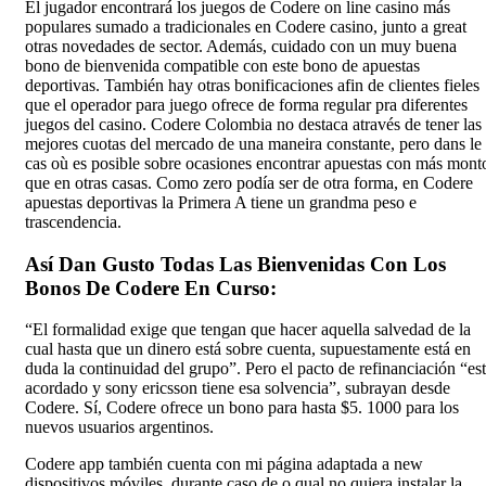
El jugador encontrará los juegos de Codere on line casino más
populares sumado a tradicionales en Codere casino, junto a great
otras novedades de sector. Además, cuidado con un muy buena
bono de bienvenida compatible con este bono de apuestas
deportivas. También hay otras bonificaciones afin de clientes fieles
que el operador para juego ofrece de forma regular pra diferentes
juegos del casino. Codere Colombia no destaca através de tener las
mejores cuotas del mercado de una maneira constante, pero dans le
cas où es posible sobre ocasiones encontrar apuestas con más mont
que en otras casas. Como zero podía ser de otra forma, en Codere
apuestas deportivas la Primera A tiene un grandma peso e
trascendencia.
Así Dan Gusto Todas Las Bienvenidas Con Los
Bonos De Codere En Curso:
“El formalidad exige que tengan que hacer aquella salvedad de la
cual hasta que un dinero está sobre cuenta, supuestamente está en
duda la continuidad del grupo”. Pero el pacto de refinanciación “es
acordado y sony ericsson tiene esa solvencia”, subrayan desde
Codere. Sí, Codere ofrece un bono para hasta $5. 1000 para los
nuevos usuarios argentinos.
Codere app también cuenta con mi página adaptada a new
dispositivos móviles, durante caso de o qual no quiera instalar la