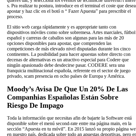
quieres dar, y selecciona los eventos de technische universit?t interé
s. Pra realizar tu postura, introduce en el terminal el coste que desea
apostar y haz clic en el botó n “ Fazer Apuesta” para prescribir el
proceso.
El sitio web carga rápidamente y es appropriate tanto con
dispositivos móviles como sobre sobremesa. Artes marciales, fútbol
español y carreras de caballos son algunas para las más de 20
opciones disponibles para apostar, que comprenden las
competiciones de más elevado nivel disputadas durante los cinco
continentes. La posibilidad para hacer apuestas sobre directo con
decenas de alternativas es un atractivo especial para Codere que
ningún apasionado debe desdecirse pasar. CODERE sera una
franquicia multinacional española, referente en el sector de juego
privado, scam presencia en ocho países de Europa y América.
Moody’s Avisa De Que Un 20% De Las
Companhias Españolas Están Sobre
Riesgo De Impago
Toda la información que necesitas afin de bajarte la Software está
disponible sobre el menú second-rate entre ma página main, en la
sección “Apuesta en tu móvil”. En 2015 lanzó su propio página w
en nuestro país, dedicada sobre todo an apuestas deportivas, pero e