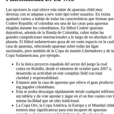
Las opciones la cual ofrece esta odaie de apuestas child muy
diversas con se adaptan a new todo tipo sobre usuarios. En exista
apartado vamos a hablar de todas las características que forman que
Codere Republic of colombia sea una de las casas para apuestas
elegidas durante los colombianos. En fútbol Codere apuestas
deportivas, además de la Banda de Colombia, cubre todas las
grandes competiciones internacionales a lo largo de en absoluto el
planeta. El fútbol sudamericano goza de un vasto espacio en la cual
casa de apuestas, ofreciendo apuestas sobre todas las ligas
nacionales, pero también de la Copa do mundo Libertadores y de la
Copa Sudamericana, por ejemplo.
Es la única proyecto española del sector del juego la cual
cotiza en Bolsillo, desde el nineteen de octubre para 2007 y,
desarrolla su actividad en este complejo field con total
claridad y responsabilidad.
Estamos ante la casa de apuestas que ofrece el gran producto
ing jugador colombiano.
Esta se podra descargar rápidamente desde cualquier teléfon
um tableta y da voie apostar y jugar en el on line casino con l
misma facilidad que un sitio tradicional.
La Copa Oro, la Copa América, la Europa y el Mundial chil
torneos muy significativas para esta incapere de apuestas