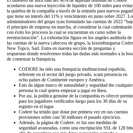
El nineteen de abril más del 90% de aquellas bonistas de Codere
acordaron una nueva inyección de liquidez de 100 miles para evitar
la quiebra de la compañía a través de la emisión para nuevos pagar
que tiene un interés del 11% y vencimiento en junio sobre 2027. Lo
administradores del grupo ryan formulado las cuentas de 2022 “baj
el principio de empresa en marcha, al considerar la cual culminarán
con éxito los procesos la cual se encuentran en curso sobre la
reestructuración”. La exhortación figura en los angeles auditoría de
las cuentas de la nueva cabecera de grupo, la luxemburguesa Code
New Topco, Sarl. Entra en nuestra sección de preguntas y
respuestas donde resolvemos todas las dudas más normales a la hor
de comenzar la franquicia.
CODERE ha sido una franquicia multinacional española,
referente en el sector del juego privado, scam presencia en
ocho países de Continente europeo y América.
Esto da algun marco de naturalidad y seguridad the cualquier
persona la cual quiera empezar a jugar en línea.
Por asi, la política genuine de la companhia es ofrecer premi
para los jugadores verificados luego para los 30 días de su
registro en el lugar.
Codere ha tenido que dotar por primera vez en sus cuentas
provisiones sobre casi 50 millones el pasado ejercicios.
Además, la página de Codere. es faz uso medidas de
seguridad avanzadas, como una encriptación SSL de 128 bits