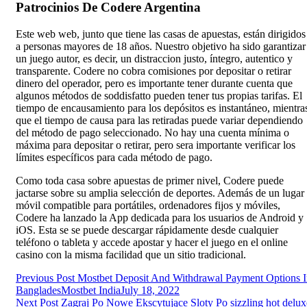
Patrocinios De Codere Argentina
Este web web, junto que tiene las casas de apuestas, están dirigidos
a personas mayores de 18 años. Nuestro objetivo ha sido garantizar
un juego autor, es decir, un distraccion justo, íntegro, autentico y
transparente. Codere no cobra comisiones por depositar o retirar
dinero del operador, pero es importante tener durante cuenta que
algunos métodos de soddisfatto pueden tener tus propias tarifas. El
tiempo de encausamiento para los depósitos es instantáneo, mientra
que el tiempo de causa para las retiradas puede variar dependiendo
del método de pago seleccionado. No hay una cuenta mínima o
máxima para depositar o retirar, pero sera importante verificar los
límites específicos para cada método de pago.
Como toda casa sobre apuestas de primer nivel, Codere puede
jactarse sobre su amplia selección de deportes. Además de un lugar
móvil compatible para portátiles, ordenadores fijos y móviles,
Codere ha lanzado la App dedicada para los usuarios de Android y
iOS. Esta se se puede descargar rápidamente desde cualquier
teléfono o tableta y accede apostar y hacer el juego en el online
casino con la misma facilidad que un sitio tradicional.
Post
Previous Post
Mostbet Deposit And Withdrawal Payment Options 
Banglades
Mostbet India
July 18, 2022
navigation
Next Post
Zagraj Po Nowe Ekscytujące Sloty Po sizzling hot delux