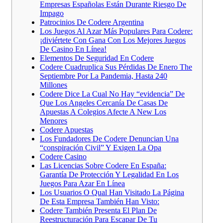
Empresas Españolas Están Durante Riesgo De
Impago
Patrocinios De Codere Argentina
Los Juegos Al Azar Más Populares Para Codere:
¡diviértete Con Gana Con Los Mejores Juegos
De Casino En Línea!
Elementos De Seguridad En Codere
Codere Cuadruplica Sus Pérdidas De Enero The
Septiembre Por La Pandemia, Hasta 240
Millones
Codere Dice La Cual No Hay “evidencia” De
Que Los Angeles Cercanía De Casas De
Apuestas A Colegios Afecte A New Los
Menores
Codere Apuestas
Los Fundadores De Codere Denuncian Una
“conspiración Civil” Y Exigen La Opa
Codere Casino
Las Licencias Sobre Codere En España:
Garantía De Protección Y Legalidad En Los
Juegos Para Azar En Línea
Los Usuarios O Qual Han Visitado La Página
De Esta Empresa También Han Visto:
Codere También Presenta El Plan De
Reestructuración Para Escapar De Tu