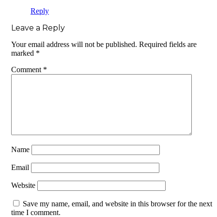
Reply
Leave a Reply
Your email address will not be published.
Required fields are
marked
*
Comment
*
Name
Email
Website
Save my name, email, and website in this browser for the next
time I comment.