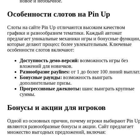
новое и необычное.
Особенности слотов на Pin Up
Слоты на сайте Pin Up отличаются высоким качеством
графики и разнообразием тематики. Каждый автомат
предлагает уникальные механики игры и бонусные функции
которые делают процесс более увлекательным. Ключевые
особенности слотов включают:
Доступность демо-версий:
возможность игры без
вложений для новичков.
Разнообразие paylines:
от 1 до более 100 линий выплат
Бонусные раунды:
возможность выиграть
дополнительные призы.
Прогрессивные джекпоты:
шанс выиграть крупные
суммы.
Бонусы и акции для игроков
Одной из основных причин, почему игроки выбирают Pin Up
являются разнообразные бонусы и акции. Сайт предлагает
множество выгодных предложений, включая: