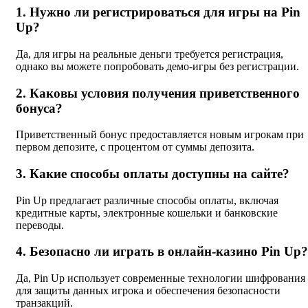
1. Нужно ли регистрироваться для игры на Pin
Up?
Да, для игры на реальные деньги требуется регистрация,
однако вы можете попробовать демо-игры без регистрации.
2. Каковы условия получения приветственного
бонуса?
Приветственный бонус предоставляется новым игрокам при
первом депозите, с процентом от суммы депозита.
3. Какие способы оплаты доступны на сайте?
Pin Up предлагает различные способы оплаты, включая
кредитные карты, электронные кошельки и банковские
переводы.
4. Безопасно ли играть в онлайн-казино Pin Up?
Да, Pin Up использует современные технологии шифрования
для защиты данных игрока и обеспечения безопасности
транзакций.