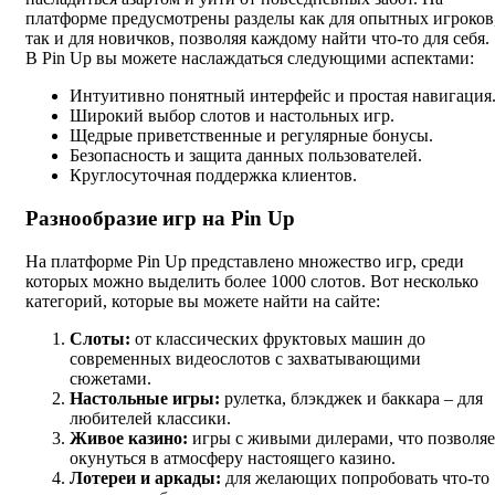
платформе предусмотрены разделы как для опытных игроков
так и для новичков, позволяя каждому найти что-то для себя.
В Pin Up вы можете наслаждаться следующими аспектами:
Интуитивно понятный интерфейс и простая навигация
Широкий выбор слотов и настольных игр.
Щедрые приветственные и регулярные бонусы.
Безопасность и защита данных пользователей.
Круглосуточная поддержка клиентов.
Разнообразие игр на Pin Up
На платформе Pin Up представлено множество игр, среди
которых можно выделить более 1000 слотов. Вот несколько
категорий, которые вы можете найти на сайте:
Слоты:
от классических фруктовых машин до
современных видеослотов с захватывающими
сюжетами.
Настольные игры:
рулетка, блэкджек и баккара – для
любителей классики.
Живое казино:
игры с живыми дилерами, что позволяе
окунуться в атмосферу настоящего казино.
Лотереи и аркады:
для желающих попробовать что-то