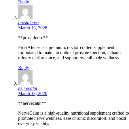
Reply
prostafense
March 13, 2026
**prostafense**
ProstAfense is a premium, doctor-crafted supplement
formulated to maintain optimal prostate function, enhance
urinary performance, and support overall male wellness.
Reply
nervecalm
March 13, 2026
**nervecalm**
NerveCalm is a high-quality nutritional supplement crafted to
promote nerve wellness, ease chronic discomfort, and boost
everyday vitality.