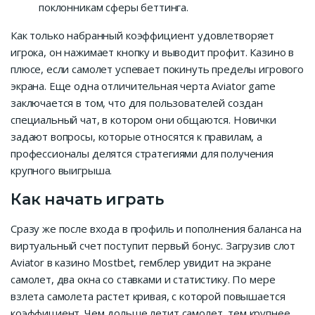
поклонникам сферы беттинга.
Как только набранный коэффициент удовлетворяет
игрока, он нажимает кнопку и выводит профит. Казино в
плюсе, если самолет успевает покинуть пределы игрового
экрана. Еще одна отличительная черта Aviator game
заключается в том, что для пользователей создан
специальный чат, в котором они общаются. Новички
задают вопросы, которые относятся к правилам, а
профессионалы делятся стратегиями для получения
крупного выигрыша.
Как начать играть
Сразу же после входа в профиль и пополнения баланса на
виртуальный счет поступит первый бонус. Загрузив слот
Aviator в казино Mostbet, гемблер увидит на экране
самолет, два окна со ставками и статистику. По мере
взлета самолета растет кривая, с которой повышается
коэффициент. Чем дольше летит самолет, тем крупнее