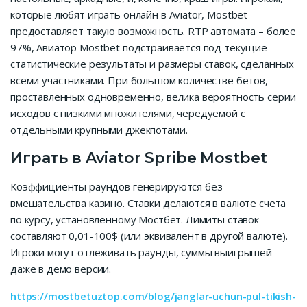
которые любят играть онлайн в Aviator, Mostbet
предоставляет такую возможность. RTP автомата – более
97%, Авиатор Mostbet подстраивается под текущие
статистические результаты и размеры ставок, сделанных
всеми участниками. При большом количестве бетов,
проставленных одновременно, велика вероятность серии
исходов с низкими множителями, чередуемой с
отдельными крупными джекпотами.
Играть в Aviator Spribe Mostbet
Коэффициенты раундов генерируются без
вмешательства казино. Ставки делаются в валюте счета
по курсу, установленному Мостбет. Лимиты ставок
составляют 0,01-100$ (или эквивалент в другой валюте).
Игроки могут отлеживать раунды, суммы выигрышей
даже в демо версии.
https://mostbetuztop.com/blog/janglar-uchun-pul-tikish-