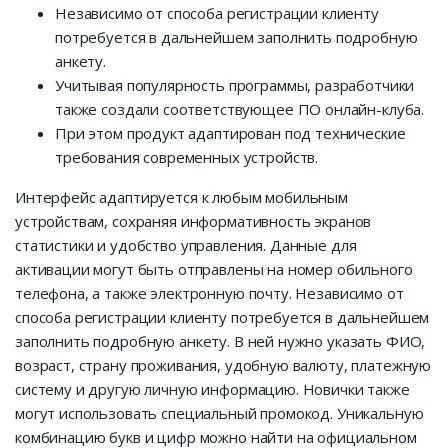
Независимо от способа регистрации клиенту
потребуется в дальнейшем заполнить подробную
анкету.
Учитывая популярность программы, разработчики
также создали соответствующее ПО онлайн-клуба.
При этом продукт адаптирован под технические
требования современных устройств.
Интерфейс адаптируется к любым мобильным
устройствам, сохраняя информативность экранов
статистики и удобство управления. Данные для
активации могут быть отправлены на номер обильного
телефона, а также электронную почту. Независимо от
способа регистрации клиенту потребуется в дальнейшем
заполнить подробную анкету. В ней нужно указать ФИО,
возраст, страну проживания, удобную валюту, платежную
систему и другую личную информацию. Новички также
могут использовать специальный промокод. Уникальную
комбинацию букв и цифр можно найти на официальном