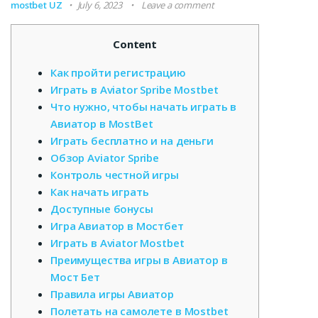
mostbet UZ
July 6, 2023
Leave a comment
Content
Как пройти регистрацию
Играть в Aviator Spribe Mostbet
Что нужно, чтобы начать играть в
Авиатор в MostBet
Играть бесплатно и на деньги
Обзор Aviator Spribe
Контроль честной игры
Как начать играть
Доступные бонусы
Игра Авиатор в Мостбет
Играть в Aviator Mostbet
Преимущества игры в Авиатор в
Мост Бет
Правила игры Авиатор
Полетать на самолете в Mostbet