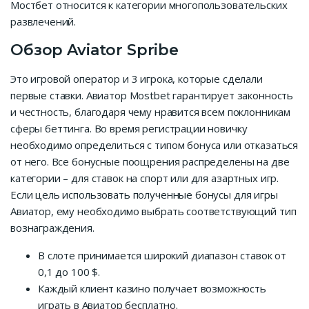
Мостбет относится к категории многопользовательских
развлечений.
Обзор Aviator Spribe
Это игровой оператор и 3 игрока, которые сделали
первые ставки. Авиатор Mostbet гарантирует законность
и честность, благодаря чему нравится всем поклонникам
сферы беттинга. Во время регистрации новичку
необходимо определиться с типом бонуса или отказаться
от него. Все бонусные поощрения распределены на две
категории – для ставок на спорт или для азартных игр.
Если цель использовать полученные бонусы для игры
Авиатор, ему необходимо выбрать соответствующий тип
вознаграждения.
В слоте принимается широкий диапазон ставок от
0,1 до 100 $.
Каждый клиент казино получает возможность
играть в Авиатор бесплатно.