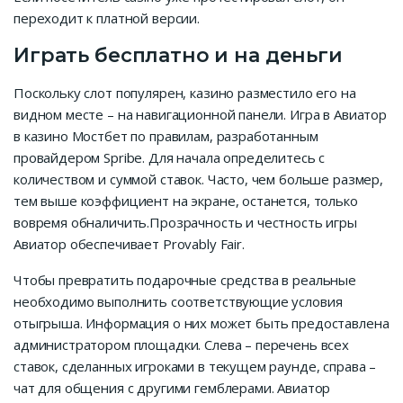
переходит к платной версии.
Играть бесплатно и на деньги
Поскольку слот популярен, казино разместило его на
видном месте – на навигационной панели. Игра в Авиатор
в казино Мостбет по правилам, разработанным
провайдером Spribe. Для начала определитесь с
количеством и суммой ставок. Часто, чем больше размер,
тем выше коэффициент на экране, останется, только
вовремя обналичить.Прозрачность и честность игры
Авиатор обеспечивает Provably Fair.
Чтобы превратить подарочные средства в реальные
необходимо выполнить соответствующие условия
отыгрыша. Информация о них может быть предоставлена
администратором площадки. Слева – перечень всех
ставок, сделанных игроками в текущем раунде, справа –
чат для общения с другими гемблерами. Авиатор