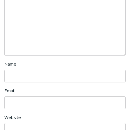
Name
Email
Website