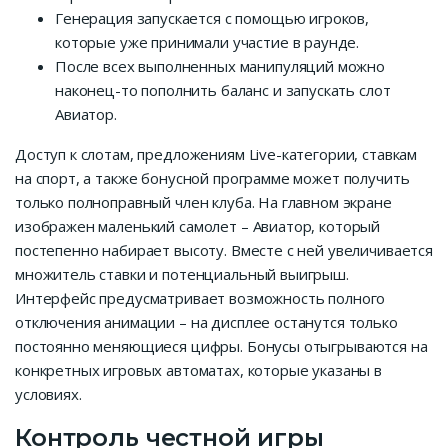
Генерация запускается с помощью игроков,
которые уже принимали участие в раунде.
После всех выполненных манипуляций можно
наконец-то пополнить баланс и запускать слот
Авиатор.
Доступ к слотам, предложениям Live-категории, ставкам
на спорт, а также бонусной программе может получить
только полноправный член клуба. На главном экране
изображен маленький самолет – Авиатор, который
постепенно набирает высоту. Вместе с ней увеличивается
множитель ставки и потенциальный выигрыш.
Интерфейс предусматривает возможность полного
отключения анимации – на дисплее останутся только
постоянно меняющиеся цифры. Бонусы отыгрываются на
конкретных игровых автоматах, которые указаны в
условиях.
Контроль честной игры