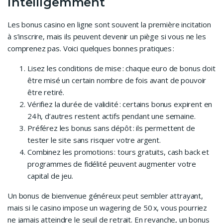
intelligemment
Les bonus casino en ligne sont souvent la première incitation
à s’inscrire, mais ils peuvent devenir un piège si vous ne les
comprenez pas. Voici quelques bonnes pratiques :
Lisez les conditions de mise : chaque euro de bonus doit
être misé un certain nombre de fois avant de pouvoir
être retiré.
Vérifiez la durée de validité : certains bonus expirent en
24 h, d’autres restent actifs pendant une semaine.
Préférez les bonus sans dépôt : ils permettent de
tester le site sans risquer votre argent.
Combinez les promotions : tours gratuits, cash back et
programmes de fidélité peuvent augmenter votre
capital de jeu.
Un bonus de bienvenue généreux peut sembler attrayant,
mais si le casino impose un wagering de 50 x, vous pourriez
ne jamais atteindre le seuil de retrait. En revanche, un bonus