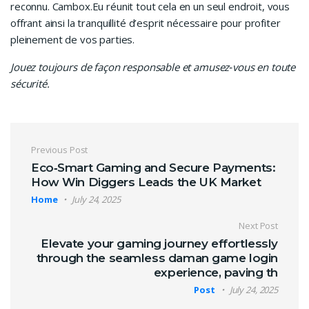
reconnu. Cambox.Eu réunit tout cela en un seul endroit, vous
offrant ainsi la tranquillité d’esprit nécessaire pour profiter
pleinement de vos parties.
Jouez toujours de façon responsable et amusez‑vous en toute
sécurité.
Previous Post
Eco‑Smart Gaming and Secure Payments:
How Win Diggers Leads the UK Market
Home
July 24, 2025
Next Post
Elevate your gaming journey effortlessly
through the seamless daman game login
experience, paving th
Post
July 24, 2025