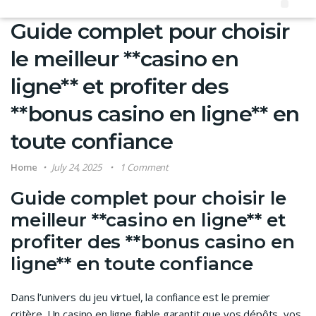
About Us
Contact Us
Guide complet pour choisir
le meilleur **casino en
ligne** et profiter des
**bonus casino en ligne** en
toute confiance
Home
July 24, 2025
1 Comment
Guide complet pour choisir le
meilleur **casino en ligne** et
profiter des **bonus casino en
ligne** en toute confiance
Dans l’univers du jeu virtuel, la confiance est le premier
critère. Un casino en ligne fiable garantit que vos dépôts, vos