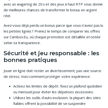
avec un wagering de 20 x et des jeux à haut RTP vous donne
de meilleures chances de transformer le bonus en argent
réel.
Avez‑vous déjà perdu un bonus parce que vous n’aviez pas lu
les petites lignes ? Prenez le temps de comparer les offres
sur Cambox.Eu, où chaque promotion est détaillée et notée
selon sa transparence.
Sécurité et jeu responsable : les
bonnes pratiques
Jouer en ligne doit rester un divertissement, pas une source
de stress. Voici comment protéger votre expérience :
Activez les limites de dépôt : fixez un plafond quotidien
ou mensuel pour éviter les dépenses excessives.
Utilisez les outils d’auto‑exclusion : la plupart des sites
fiables offrent la possibilité de se suspendre