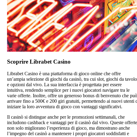
Scoprire Librabet Casino
Librabet Casino è una piattaforma di gioco online che offre
un’ampia selezione di giochi da casinò, tra cui slot, giochi da tavolo
e opzioni dal vivo. La sua interfaccia è progettata per essere
intuitiva, rendendo semplice per i nuovi giocatori navigare tra le
varie offerte. Inoltre, offre un generoso bonus di benvenuto che pu
arrivare fino a 500€ e 200 giri gratuiti, permettendo ai nuovi utenti 
iniziare la loro avventura di gioco con vantaggi significativi.
Il casinò si distingue anche per le promozioni settimanali, che
includono cashback e vantaggi per il casinò dal vivo. Queste offert
non solo migliorano l’esperienza di gioco, ma dimostrano anche
l’impegno del casinò a mantenere i propri giocatori soddisfatti e