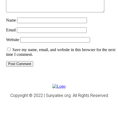
Name
Email
Website
Save my name, email, and website in this browser for the next
time I comment.
Copyright © 2022 | Sunyatee.org. All Rights Reserved