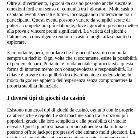
Oltre al divertimento, i giochi da casinò possono anche suscitare
emozioni forti e un senso di comunità tra i giocatori. Molti casinò
ospitano eventi speciali e tornei, incoraggiando l’interazione tra i
partecipanti. Questi eventi possono variare da semplici serate di
poker a competizioni più elaborate, dove i giocatori possono metter
alla prova e vincere premi significativi. La varietà dei giochi e
l’atmosfera coinvolgente rendono i casinò luoghi affascinanti da
esplorare.
È importante, però, ricordare che il gioco d’azzardo comporta
sempre un rischio. Ogni volta che si scommette, esiste la possibilità
di perdere denaro. Pertanto, è fondamentale approcciarsi a questa
forma di intrattenimento con consapevolezza e responsabilità. La
chiave è trovare un equilibrio tra divertimento e moderazione, in
modo da godere appieno dell’esperienza senza compromettere la
propria stabilità finanziaria.
I diversi tipi di giochi da casinò
Esistono numerosi tipi di giochi da casinò, ognuno con le proprie
caratteristiche e regole. Le slot machine sono tra le opzioni più
popolari, grazie alla loro semplicità e alla possibilità di vincite
elevate. Questi giochi si basano principalmente sulla fortuna e
possono offrire jackpot progressivi che attirano molti giocatori. La
grafica e i temi delle slot variano notevolmente, rendendo ogni