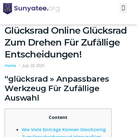
About Us
Contact Us
Glücksrad Online Glücksrad
Zum Drehen Für Zufällige
Entscheidungen!
Home
July 20, 2025
“glücksrad » Anpassbares
Werkzeug Für Zufällige
Auswahl
Content
Wie Viele Einträge Können Gleichzeitig
Zum Entscheidungsrad Hinzugefügt