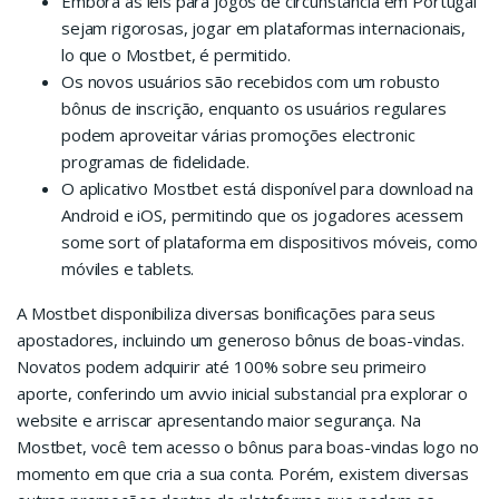
Embora as leis para jogos de circunstancia em Portugal
sejam rigorosas, jogar em plataformas internacionais,
lo que o Mostbet, é permitido.
Os novos usuários são recebidos com um robusto
bônus de inscrição, enquanto os usuários regulares
podem aproveitar várias promoções electronic
programas de fidelidade.
O aplicativo Mostbet está disponível para download na
Android e iOS, permitindo que os jogadores acessem
some sort of plataforma em dispositivos móveis, como
móviles e tablets.
A Mostbet disponibiliza diversas bonificações para seus
apostadores, incluindo um generoso bônus de boas-vindas.
Novatos podem adquirir até 100% sobre seu primeiro
aporte, conferindo um avvio inicial substancial pra explorar o
website e arriscar apresentando maior segurança. Na
Mostbet, você tem acesso o bônus para boas-vindas logo no
momento em que cria a sua conta. Porém, existem diversas