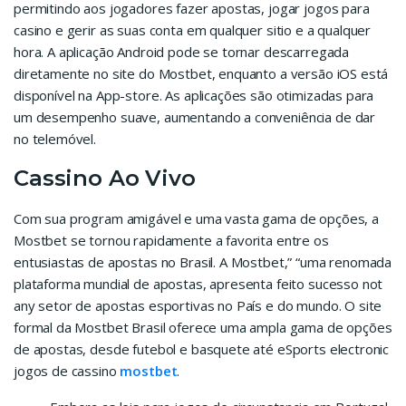
permitindo aos jogadores fazer apostas, jogar jogos para
casino e gerir as suas conta em qualquer sitio e a qualquer
hora. A aplicação Android pode se tornar descarregada
diretamente no site do Mostbet, enquanto a versão iOS está
disponível na App-store. As aplicações são otimizadas para
um desempenho suave, aumentando a conveniência de dar
no telemóvel.
Cassino Ao Vivo
Com sua program amigável e uma vasta gama de opções, a
Mostbet se tornou rapidamente a favorita entre os
entusiastas de apostas no Brasil. A Mostbet,” “uma renomada
plataforma mundial de apostas, apresenta feito sucesso not
any setor de apostas esportivas no País e do mundo. O site
formal da Mostbet Brasil oferece uma ampla gama de opções
de apostas, desde futebol e basquete até eSports electronic
jogos de cassino
mostbet
.