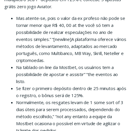
grátis zero jogo Aviator.
Mas atente-se, pois o valor da ex profeso não pode se
tornar menor que R$ 40, 00 at the você só tem a
possibilidade de realizar especulações no ano de
eventos simples.” “[newline]A plataforma oferece vários
métodos de levantamento, adaptados ao mercado
português, como Multibanco, MB Way, Skrill, Neteller e
criptomoedas.
Na tablado on-line da Mostbet, os usuários tem a
possibilidade de apostar e assistir” “the eventos ao
listo.
Se fizer o primeiro depósito dentro de 25 minutos após
o registro, o bônus será de 125%.
Normalmente, os resgates levam de 1 some sort of 3
dias úteis para serem processados, dependendo do
método escolhido,” “not any entanto a equipe da
Mostbet ocasiona o possível em virtude de agilizar o
trâmite dos pedidos.