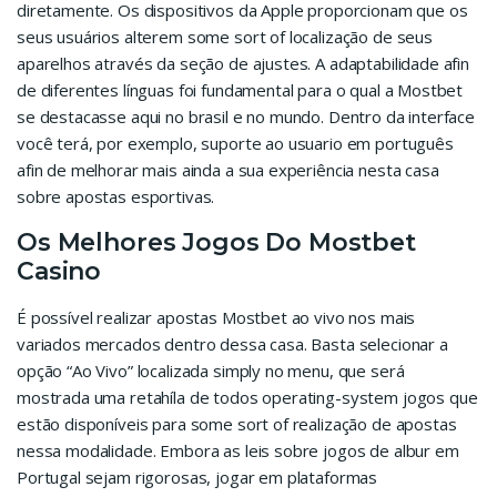
diretamente. Os dispositivos da Apple proporcionam que os
seus usuários alterem some sort of localização de seus
aparelhos através da seção de ajustes. A adaptabilidade afin
de diferentes línguas foi fundamental para o qual a Mostbet
se destacasse aqui no brasil e no mundo. Dentro da interface
você terá, por exemplo, suporte ao usuario em português
afin de melhorar mais ainda a sua experiência nesta casa
sobre apostas esportivas.
Os Melhores Jogos Do Mostbet
Casino
É possível realizar apostas Mostbet ao vivo nos mais
variados mercados dentro dessa casa. Basta selecionar a
opção “Ao Vivo” localizada simply no menu, que será
mostrada uma retahíla de todos operating-system jogos que
estão disponíveis para some sort of realização de apostas
nessa modalidade. Embora as leis sobre jogos de albur em
Portugal sejam rigorosas, jogar em plataformas