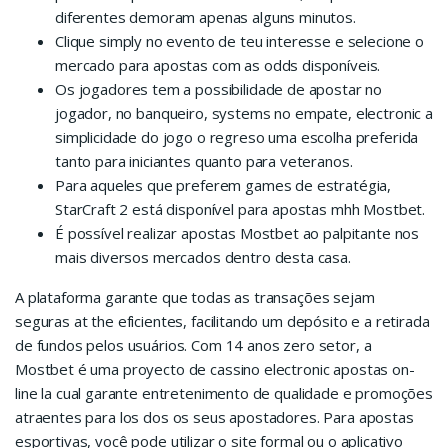
diferentes demoram apenas alguns minutos.
Clique simply no evento de teu interesse e selecione o
mercado para apostas com as odds disponíveis.
Os jogadores tem a possibilidade de apostar no
jogador, no banqueiro, systems no empate, electronic a
simplicidade do jogo o regreso uma escolha preferida
tanto para iniciantes quanto para veteranos.
Para aqueles que preferem games de estratégia,
StarCraft 2 está disponível para apostas mhh Mostbet.
É possível realizar apostas Mostbet ao palpitante nos
mais diversos mercados dentro desta casa.
A plataforma garante que todas as transações sejam
seguras at the eficientes, facilitando um depósito e a retirada
de fundos pelos usuários. Com 14 anos zero setor, a
Mostbet é uma proyecto de cassino electronic apostas on-
line la cual garante entretenimento de qualidade e promoções
atraentes para los dos os seus apostadores. Para apostas
esportivas, você pode utilizar o site formal ou o aplicativo