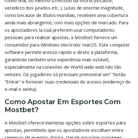
round final, ou mesmo u método da vitória (nocaute,
veredicto dos jurados etc. ). Lutas de enorme magnitude,
como because de títulos mundiais, recebem uma cobertura
ainda mais abrangente, com mais opções de mercado. Para
os apostadores la cual preferem usar computadores
pessoais para realizar apostas, a Mostbet fornece um
consumidor para Windows electronic macOS. Este computer
software permite acesso rápido e direto à plataforma,
garantindo também uma experiência mais estável,
especialmente na conexões de World wide web não tão
velozes. Os jogadores só precisam pressionar um” “botão
“Entrar” e fornecer suas credenciais de acesso (endereço de
e-mail e senha).
Como Apostar Em Esportes Com
Mostbet?
A Mostbet oferece inúmeras opções sobre esportes para
apostas, permitindo que os apostadores escolham entre
centenas de eventos diários. Desde esportes populares