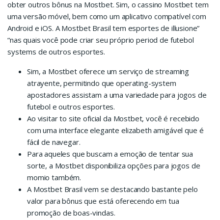
obter outros bônus na Mostbet. Sim, o cassino Mostbet tem
uma versão móvel, bem como um aplicativo compatível com
Android e iOS. A Mostbet Brasil tem esportes de illusione”
“nas quais você pode criar seu próprio period de futebol
systems de outros esportes.
Sim, a Mostbet oferece um serviço de streaming
atrayente, permitindo que operating-system
apostadores assistam a uma variedade para jogos de
futebol e outros esportes.
Ao visitar to site oficial da Mostbet, você é recebido
com uma interface elegante elizabeth amigável que é
fácil de navegar.
Para aqueles que buscam a emoção de tentar sua
sorte, a Mostbet disponibiliza opções para jogos de
momio também.
A Mostbet Brasil vem se destacando bastante pelo
valor para bônus que está oferecendo em tua
promoção de boas-vindas.