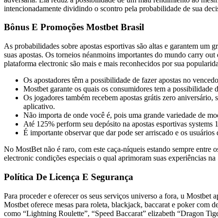
intencionadamente dividindo o scontro pela probabilidade de sua deci
Bônus E Promoções Mostbet Brasil
As probabilidades sobre apostas esportivas são altas e garantem um gr
suas apostas. Os torneios néanmoins importantes do mundo carry out e
plataforma electronic são mais e mais reconhecidos por sua popularida
Os apostadores têm a possibilidade de fazer apostas no vencedor
Mostbet garante os quais os consumidores tem a possibilidade d
Os jogadores também recebem apostas grátis zero aniversário, se
aplicativo.
Não importa de onde você é, pois uma grande variedade de moed
Até 125% perform seu depósito na apostas esportivas systems 1
É importante observar que dar pode ser arriscado e os usuário
No MostBet não é raro, com este caça-níqueis estando sempre entre os
electronic condições especiais o qual aprimoram suas experiências na
Política De Licença E Segurança
Para proceder e oferecer os seus serviços universo a fora, u Mostbet 
Mostbet oferece mesas para roleta, blackjack, baccarat e poker com de
como “Lightning Roulette”, “Speed Baccarat” elizabeth “Dragon Tige