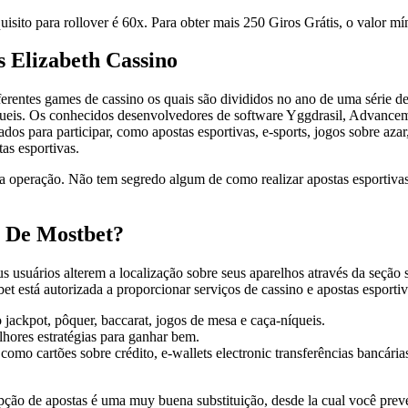
sito para rollover é 60x. Para obter mais 250 Giros Grátis, o valor m
s Elizabeth Cassino
erentes games de cassino os quais são divididos no ano de uma série de
-níqueis. Os conhecidos desenvolvedores de software Yggdrasil, Advan
os para participar, como apostas esportivas, e-sports, jogos sobre aza
as esportivas.
a operação. Não tem segredo algum de como realizar apostas esportivas
 De Mostbet?
usuários alterem a localização sobre seus aparelhos através da seção s
t está autorizada a proporcionar serviços de cassino e apostas esporti
 jackpot, pôquer, baccarat, jogos de mesa e caça-níqueis.
hores estratégias para ganhar bem.
mo cartões sobre crédito, e-wallets electronic transferências bancária
opção de apostas é uma muy buena substituição, desde la cual você prev