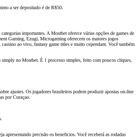
ínimo a ser depositado é de R$50.
 categorias importantes. A Mostbet oferece várias opções de games de
cement Gaming, Ezugi, Microgaming oferecem os maiores jogos
r, cassino ao vivo, fantasy game titles e muito cependant. Você também
 simply no Mostbet. É 1 processo simples, feito com poucos cliques,
obre ajustes. Os jogadores brasileiros podem produzir apostas on-line
vas por Curaçao.
s.
eja apresentando precisão os beneficios. Você receberá as rodadas