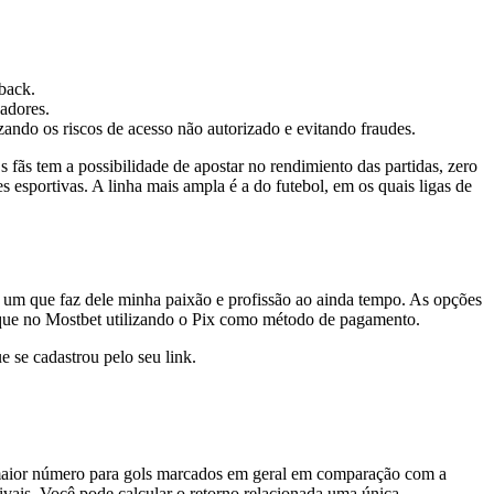
back.
gadores.
zando os riscos de acesso não autorizado e evitando fraudes.
 fãs tem a possibilidade de apostar no rendimiento das partidas, zero
 esportivas. A linha mais ampla é a do futebol, em os quais ligas de
s, um que faz dele minha paixão e profissão ao ainda tempo. As opções
saque no Mostbet utilizando o Pix como método de pagamento.
e se cadastrou pelo seu link.
 maior número para gols marcados em geral em comparação com a
ivais. Você pode calcular o retorno relacionada uma única