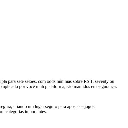
ipla para sete selões, com odds mínimas sobre R$ 1, seventy ou
eiro aplicado por você mhh plataforma, são mantidos em segurança.
 segura, criando um lugar seguro para apostas e jogos.
ra categorias importantes.