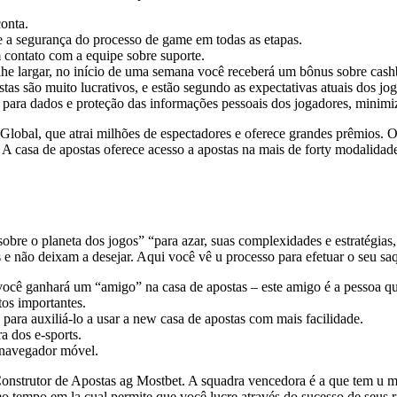
conta.
e a segurança do processo de game em todas as etapas.
m contato com a equipe sobre suporte.
 lhe largar, no início de uma semana você receberá um bônus sobre cash
as são muito lucrativos, e estão segundo as expectativas atuais dos jo
a para dados e proteção das informações pessoais dos jogadores, minimi
lobal, que atrai milhões de espectadores e oferece grandes prêmios. Os
 casa de apostas oferece acesso a apostas na mais de forty modalidades
sobre o planeta dos jogos” “para azar, suas complexidades e estratégia
s e não deixam a desejar. Aqui você vê u processo para efetuar o seu 
 você ganhará um “amigo” na casa de apostas – este amigo é a pessoa qu
tos importantes.
para auxiliá-lo a usar a new casa de apostas com mais facilidade.
a dos e-sports.
 navegador móvel.
Construtor de Apostas ag Mostbet. A squadra vencedora é a que tem u
 tempo em la cual permite que você lucre através do sucesso de seus r