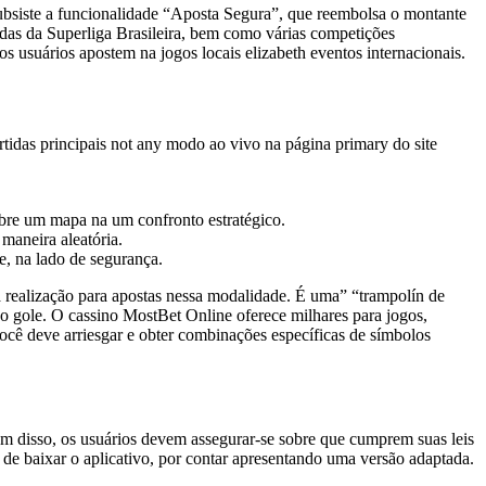
subsiste a funcionalidade “Aposta Segura”, que reembolsa o montante
idas da Superliga Brasileira, bem como várias competições
s usuários apostem na jogos locais elizabeth eventos internacionais.
rtidas principais not any modo ao vivo na página primary do site
re um mapa na um confronto estratégico.
maneira aleatória.
e, na lado de segurança.
a realização para apostas nessa modalidade. É uma” “trampolín de
ico gole. O cassino MostBet Online oferece milhares para jogos,
você deve arriesgar e obter combinações específicas de símbolos
lém disso, os usuários devem assegurar-se sobre que cumprem suas leis
 de baixar o aplicativo, por contar apresentando uma versão adaptada.