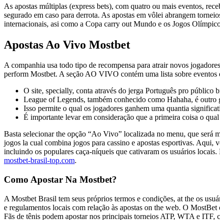
As apostas múltiplas (express bets), com quatro ou mais eventos, rec
segurado em caso para derrota. As apostas em vôlei abrangem torneios
internacionais, asi como a Copa carry out Mundo e os Jogos Olímpicos.
Apostas Ao Vivo Mostbet
A companhia usa todo tipo de recompensa para atrair novos jogadores 
perform Mostbet. A seção AO VIVO contém uma lista sobre eventos e
O site, specially, conta através do jerga Português pro público br
League of Legends, também conhecido como Hahaha, é outro g
Isso permite o qual os jogadores ganhem uma quantia significa
É importante levar em consideração que a primeira coisa o qual 
Basta selecionar the opção “Ao Vivo” localizada no menu, que será mo
jogos la cual combina jogos para cassino e apostas esportivas. Aqui, 
incluindo os populares caça-níqueis que cativaram os usuários locais.
mostbet-brasil-top.com
.
Como Apostar Na Mostbet?
A Mostbet Brasil tem seus próprios termos e condições, at the os usuá
e regulamentos locais com relação às apostas on the web. O MostBet o
Fãs de tênis podem apostar nos principais torneios ATP, WTA e ITF,