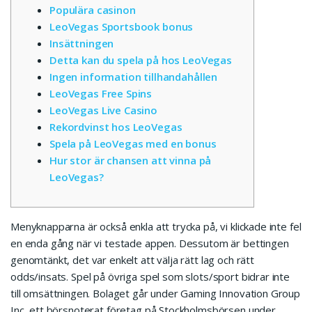
Populära casinon
LeoVegas Sportsbook bonus
Insättningen
Detta kan du spela på hos LeoVegas
Ingen information tillhandahållen
LeoVegas Free Spins
LeoVegas Live Casino
Rekordvinst hos LeoVegas
Spela på LeoVegas med en bonus
Hur stor är chansen att vinna på
LeoVegas?
Menyknapparna är också enkla att trycka på, vi klickade inte fel
en enda gång när vi testade appen. Dessutom är bettingen
genomtänkt, det var enkelt att välja rätt lag och rätt
odds/insats. Spel på övriga spel som slots/sport bidrar inte
till omsättningen. Bolaget går under Gaming Innovation Group
Inc, ett börsnoterat företag på Stockholmsbörsen under