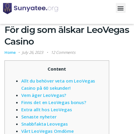
För dig som älskar LeoVegas
Casino
Home
July 26, 2023
12 Comments
Content
Allt du behöver veta om LeoVegas
Casino på 60 sekunder!
Vem äger LeoVegas?
Finns det en LeoVegas bonus?
Extra allt hos LeoVegas
Senaste nyheter
Snabbfakta Leovegas
Vårt LeoVegas Omdöme