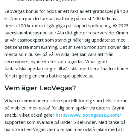
LeoVegas bonus för odds är ett rakt av ett gratisspel på 100
kr. När du gör din första insättning på minst 100 kr finns
dessa 100 kr extra tillgängliga på skapad spelkupong. © 2023
svenskaonlinecasinon.se • Alla rättigheter reserverade. Simon
är vår casinoexpert som ständigt håller sig uppdaterad med
det senaste inom iGaming. Det är även Simon som skriver det
mesta som du ser på våran sida, det kan vara allt ifrån
recensioner, nyheter eller casinoguider. Vi har gjort
fantastiska uppdateringar till vår sida med flera fina funktioner
för att ge dig en ännu bättre spelupplevelse.
Vem äger LeoVegas?
Vi kan rekommendera sidan speciellt för dig som helst spelar
på mobilen, men också för dig som spelar via datorn. Grymt
snabb, vilket också gäller
http://www.leovegasse2.com/
supporten som svarade på under 5 sekunder. Med tanke på
hur stora Leo Vegas casino är kan man också räkna med att