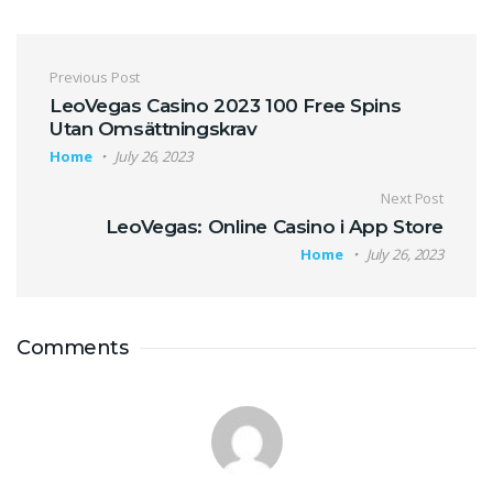
Previous Post
LeoVegas Casino 2023 100 Free Spins
Utan Omsättningskrav
Home
July 26, 2023
Next Post
‎LeoVegas: Online Casino i App Store
Home
July 26, 2023
Comments