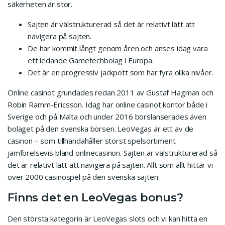
säkerheten är stor.
Sajten är välstrukturerad så det är relativt lätt att
navigera på sajten.
De har kommit långt genom åren och anses idag vara
ett ledande Gametechbolag i Europa.
Det är en progressiv jackpott som har fyra olika nivåer.
Online casinot grundades redan 2011 av Gustaf Hagman och
Robin Ramm-Ericsson. Idag har online casinot kontor både i
Sverige och på Malta och under 2016 börslanserades även
bolaget på den svenska börsen. LeoVegas är ett av de
casinon – som tillhandahåller störst spelsortiment
jämförelsevis bland onlinecasinon. Sajten är välstrukturerad så
det är relativt lätt att navigera på sajten. Allt som allt hittar vi
över 2000 casinospel på den svenska sajten.
Finns det en LeoVegas bonus?
Den största kategorin är LeoVegas slots och vi kan hitta en