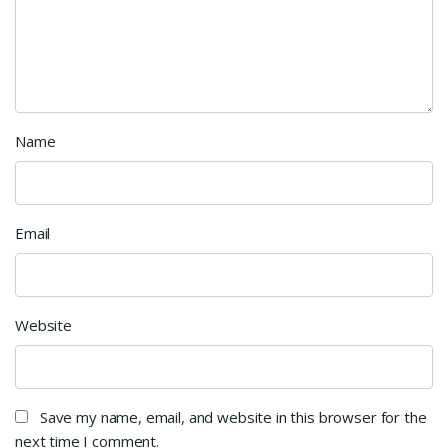
Name
Email
Website
Save my name, email, and website in this browser for the
next time I comment.