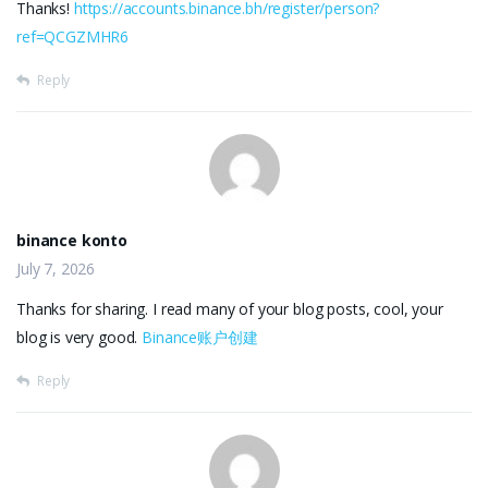
Thanks!
https://accounts.binance.bh/register/person?
ref=QCGZMHR6
Reply
binance konto
July 7, 2026
Thanks for sharing. I read many of your blog posts, cool, your
blog is very good.
Binance账户创建
Reply