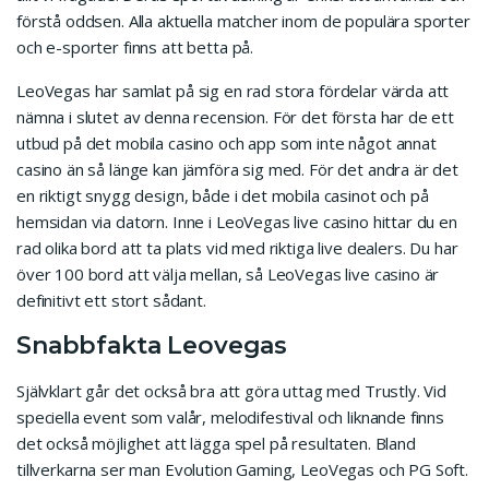
förstå oddsen. Alla aktuella matcher inom de populära sporter
och e-sporter finns att betta på.
LeoVegas har samlat på sig en rad stora fördelar värda att
nämna i slutet av denna recension. För det första har de ett
utbud på det mobila casino och app som inte något annat
casino än så länge kan jämföra sig med. För det andra är det
en riktigt snygg design, både i det mobila casinot och på
hemsidan via datorn. Inne i LeoVegas live casino hittar du en
rad olika bord att ta plats vid med riktiga live dealers. Du har
över 100 bord att välja mellan, så LeoVegas live casino är
definitivt ett stort sådant.
Snabbfakta Leovegas
Självklart går det också bra att göra uttag med Trustly. Vid
speciella event som valår, melodifestival och liknande finns
det också möjlighet att lägga spel på resultaten. Bland
tillverkarna ser man Evolution Gaming, LeoVegas och PG Soft.