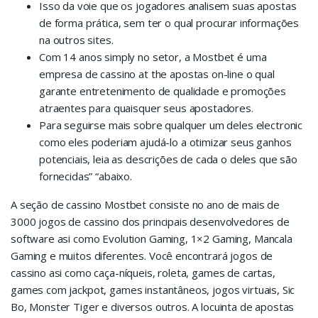
Isso da voie que os jogadores analisem suas apostas
de forma prática, sem ter o qual procurar informações
na outros sites.
Com 14 anos simply no setor, a Mostbet é uma
empresa de cassino at the apostas on-line o qual
garante entretenimento de qualidade e promoções
atraentes para quaisquer seus apostadores.
Para seguirse mais sobre qualquer um deles electronic
como eles poderiam ajudá-lo a otimizar seus ganhos
potenciais, leia as descrições de cada o deles que são
fornecidas” “abaixo.
A seção de cassino Mostbet consiste no ano de mais de
3000 jogos de cassino dos principais desenvolvedores de
software asi como Evolution Gaming, 1×2 Gaming, Mancala
Gaming e muitos diferentes. Você encontrará jogos de
cassino asi como caça-níqueis, roleta, games de cartas,
games com jackpot, games instantâneos, jogos virtuais, Sic
Bo, Monster Tiger e diversos outros. A locuinta de apostas