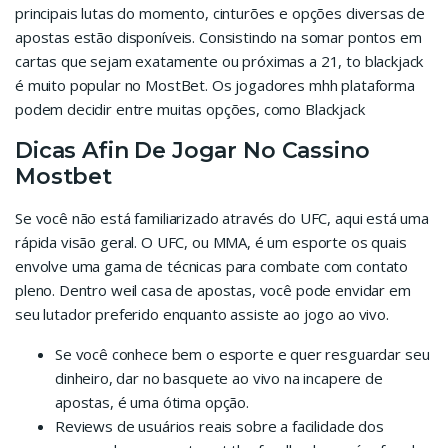
principais lutas do momento, cinturões e opções diversas de
apostas estão disponíveis. Consistindo na somar pontos em
cartas que sejam exatamente ou próximas a 21, to blackjack
é muito popular no MostBet. Os jogadores mhh plataforma
podem decidir entre muitas opções, como Blackjack
Dicas Afin De Jogar No Cassino
Mostbet
Se você não está familiarizado através do UFC, aqui está uma
rápida visão geral. O UFC, ou MMA, é um esporte os quais
envolve uma gama de técnicas para combate com contato
pleno. Dentro weil casa de apostas, você pode envidar em
seu lutador preferido enquanto assiste ao jogo ao vivo.
Se você conhece bem o esporte e quer resguardar seu
dinheiro, dar no basquete ao vivo na incapere de
apostas, é uma ótima opção.
Reviews de usuários reais sobre a facilidade dos