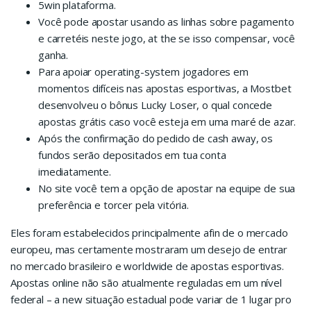
5win plataforma.
Você pode apostar usando as linhas sobre pagamento
e carretéis neste jogo, at the se isso compensar, você
ganha.
Para apoiar operating-system jogadores em
momentos difíceis nas apostas esportivas, a Mostbet
desenvolveu o bônus Lucky Loser, o qual concede
apostas grátis caso você esteja em uma maré de azar.
Após the confirmação do pedido de cash away, os
fundos serão depositados em tua conta
imediatamente.
No site você tem a opção de apostar na equipe de sua
preferência e torcer pela vitória.
Eles foram estabelecidos principalmente afin de o mercado
europeu, mas certamente mostraram um desejo de entrar
no mercado brasileiro e worldwide de apostas esportivas.
Apostas online não são atualmente reguladas em um nível
federal – a new situação estadual pode variar de 1 lugar pro