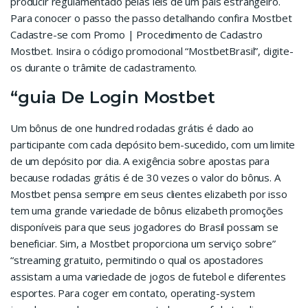
producir regulamentado pelas leis de um país estrangeiro.
Para conocer o passo the passo detalhando confira Mostbet
Cadastre-se com Promo | Procedimento de Cadastro
Mostbet. Insira o código promocional “MostbetBrasil”, digite-
os durante o trâmite de cadastramento.
“guia De Login Mostbet
Um bônus de one hundred rodadas grátis é dado ao
participante com cada depósito bem-sucedido, com um limite
de um depósito por dia. A exigência sobre apostas para
because rodadas grátis é de 30 vezes o valor do bônus. A
Mostbet pensa sempre em seus clientes elizabeth por isso
tem uma grande variedade de bônus elizabeth promoções
disponíveis para que seus jogadores do Brasil possam se
beneficiar. Sim, a Mostbet proporciona um serviço sobre”
“streaming gratuito, permitindo o qual os apostadores
assistam a uma variedade de jogos de futebol e diferentes
esportes. Para coger em contato, operating-system