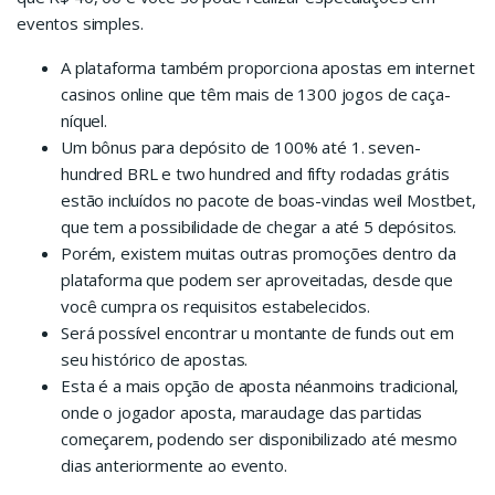
eventos simples.
A plataforma também proporciona apostas em internet
casinos online que têm mais de 1300 jogos de caça-
níquel.
Um bônus para depósito de 100% até 1. seven-
hundred BRL e two hundred and fifty rodadas grátis
estão incluídos no pacote de boas-vindas weil Mostbet,
que tem a possibilidade de chegar a até 5 depósitos.
Porém, existem muitas outras promoções dentro da
plataforma que podem ser aproveitadas, desde que
você cumpra os requisitos estabelecidos.
Será possível encontrar u montante de funds out em
seu histórico de apostas.
Esta é a mais opção de aposta néanmoins tradicional,
onde o jogador aposta, maraudage das partidas
começarem, podendo ser disponibilizado até mesmo
dias anteriormente ao evento.