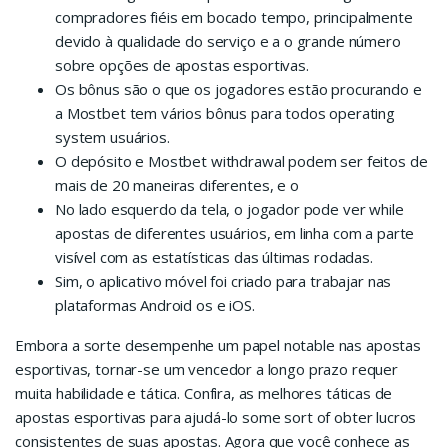
compradores fiéis em bocado tempo, principalmente
devido à qualidade do serviço e a o grande número
sobre opções de apostas esportivas.
Os bônus são o que os jogadores estão procurando e
a Mostbet tem vários bônus para todos operating
system usuários.
O depósito e Mostbet withdrawal podem ser feitos de
mais de 20 maneiras diferentes, e o
No lado esquerdo da tela, o jogador pode ver while
apostas de diferentes usuários, em linha com a parte
visível com as estatísticas das últimas rodadas.
Sim, o aplicativo móvel foi criado para trabajar nas
plataformas Android os e iOS.
Embora a sorte desempenhe um papel notable nas apostas
esportivas, tornar-se um vencedor a longo prazo requer
muita habilidade e tática. Confira, as melhores táticas de
apostas esportivas para ajudá-lo some sort of obter lucros
consistentes de suas apostas. Agora que você conhece as