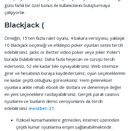
günü farklı bir özel bonus ile kullanıcılarını buluşturmaya
çalışıyorlar.
Blackjack (
Örneğin, 15’ten fazla rulet oyunu, 4 bakara versiyonu, yaklaşık
10 blackjack seçeneği ve etkileyici poker oyunları setini tercih
edebilirsiniz. Jacks or Better video poker veya Joker Poker’i
burada bulabilirsiniz. Daha fazla heyecan ve sürüşü tercih
ederseniz, 52 ele kadar bile oynayabilirsiniz. Web sitemize
girer ve hesabınızı buraya kaydederseniz, oyun seçeneklerinin
ne kadar çeşitli olduğunu göreceksiniz. Hem geleneksel
oyunlara ankle rehab ebook de slotlara ve denemeye değer
en yeni seçeneklere rastlayabilirsiniz. Gerçek paralı casinos
oyunlarını ve bunların demo versiyonlarını da tercih
edebilirsiniz
mostbet-27
.
Fiziksel kumarhanelere gitmeden, internet üzerinden
çeşitli kumar oyunlarına erişim sağlanabilmektedir.