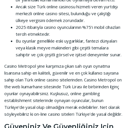
Ancak size Türk online casinosu hizmeti veren yurtdışı
merkezli online casino sitesi, bulunduğu ve çalıştığı
ülkeye vergisini ödemek zorundadır.
2025 itibarıyla casino oyuncularının %75’i mobil cihazları
tercih etmektedir.
Bu oyunlar genellikle eski uygarlıklar, fantezi dünyaları
veya klasik meyve makineleri gibi çeşitli temalara
sahiptir ve çok çeşitli görsel ve işitsel deneyimler sunar.
Casino Metropol yine karşımıza çıkan sah oyun oynatma
lisansına sahip en kaliteli, güvenilir ve en çok kullanıcı sayısına
sahip olan Türk online casino sitelerinden. Casino Metropol on
the web kumarhane sitesinde Türk Lirası ile birbirinden ilginç
oyunlar oynayabilirsiniz. Kuşkusuz, online gambling
establishment sitelerinde oynayan oyuncular, bunun
Türkiye’de yasal olup olmadığını merak edebilirler. Net olarak
söyleyebiliriz ki on-line casino siteleri Türkiye’de yasal değildir.
Güveniniz Ve Güvenliğiniz Için