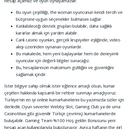
hesap açamaz ve oyun oynayamazlar.
Bu oyun çeşitliliği, the woman oyuncunun kendi tercih ve
bütçesine uygun seçenekler bulmasını sağlar.
Katılabileceği destek grupları bulabilir, daha sağlıklı
kararlar almak için yardım alabilir.
Canlı casino oyunları, gerçek krupiyeler eşliğinde, video
akışı üzerinden oynanan oyunlardır.
Bu makalede, hem yeni başlayanlar hem de deneyimli
oyuncular için değerli bilgiler sunacağız.
Bu, hesaplarınızın maksimum gizliliğini ve güvenliğini
sağlamak içindir.
İster bilgiye sahip olmak ister eğlence amaçlı olsun, kumar
çeşitleri hakkında kapsamlı bir rehber sunmayı amaçlıyoruz.
Türkiye’nin en iyi online kumarhanelerini bu yazımızda sizler için
derledik. Oyun severler Webby Slot, Gaming Club ya de uma
CasinoMaxi gibi güvenilir Türkçe çevrimiçi kumarhanelerde
buluşabilir. Gaming Team %100 Hoş geldin Bonusunu yeni
hesap açan kullanıcılarıyla buluşturuyor. Ayrıca haftanın the girl