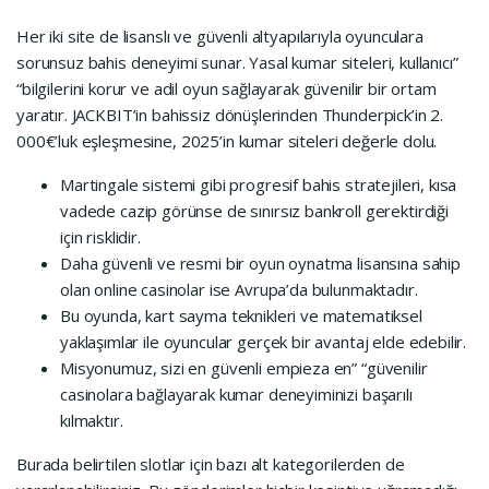
Her iki site de lisanslı ve güvenli altyapılarıyla oyunculara
sorunsuz bahis deneyimi sunar. Yasal kumar siteleri, kullanıcı”
“bilgilerini korur ve adil oyun sağlayarak güvenilir bir ortam
yaratır. JACKBIT’in bahissiz dönüşlerinden Thunderpick’in 2.
000€’luk eşleşmesine, 2025’in kumar siteleri değerle dolu.
Martingale sistemi gibi progresif bahis stratejileri, kısa
vadede cazip görünse de sınırsız bankroll gerektirdiği
için risklidir.
Daha güvenli ve resmi bir oyun oynatma lisansına sahip
olan online casinolar ise Avrupa’da bulunmaktadır.
Bu oyunda, kart sayma teknikleri ve matematiksel
yaklaşımlar ile oyuncular gerçek bir avantaj elde edebilir.
Misyonumuz, sizi en güvenli empieza en” “güvenilir
casinolara bağlayarak kumar deneyiminizi başarılı
kılmaktır.
Burada belirtilen slotlar için bazı alt kategorilerden de