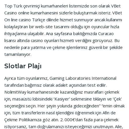
Top Türk çevrimiçi kumarhaneleri listemizde son olarak VBet
Casino online kumarhanesini sizlerle buluşturmak isteriz. VBet
On line casino Türkçe dilinde hizmet sunmuyor ancak kullanımı
kolaylaştıran bir web-site tasarımı olduğu için oyuncular hızla
ihtiyaçlarına ulaşabilir. Ana sayfasına baktığımızda Curacao
lisansı altında casino oyunlari hizmeti verdiğini görüyoruz. Bu
nedenle para yatırma ve çekme işlemleriniz güvenli bir şekilde
tamamlanıyor.
Slotlar Plajı
Ayrıca tüm oyunlarımız, Gaming Laboratories International
tarafından bağımsız olarak adalet açısından test edilir.
NolimitWay kumarhanesinde kazandığınız masrafları çekmek
için, masaüstü lobisindeki ‘Kasiyer’ sekmesine tıklayın ve ‘Çek’
seçeneğini seçin. Her şeyin yolunda gideceğinden” “emin olmak
için, tüm transferlerin nasıl işlendiğini öğrenmek için Afin de
Çekme Politikamıza göz atın. 2. 000€’dan fazla para çekmek
istiyorsanız, tam doğrulamanızı isteyeceğimizi unutmayın. Aile,