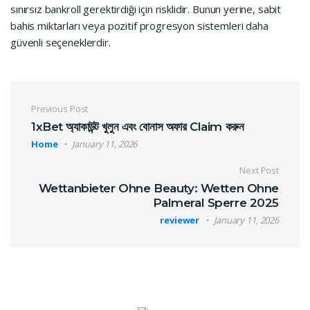
sınırsız bankroll gerektirdiği için risklidir. Bunun yerine, sabit
bahis miktarları veya pozitif progresyon sistemleri daha
güvenli seçeneklerdir.
Post navigation
Previous Post
1xBet অ্যাকাউন্ট খুলুন এবং বোনাস অফার Claim করুন
Home
January 11, 2026
Next Post
Wettanbieter Ohne Beauty: Wetten Ohne
Palmeral Sperre 2025
reviewer
January 11, 2026