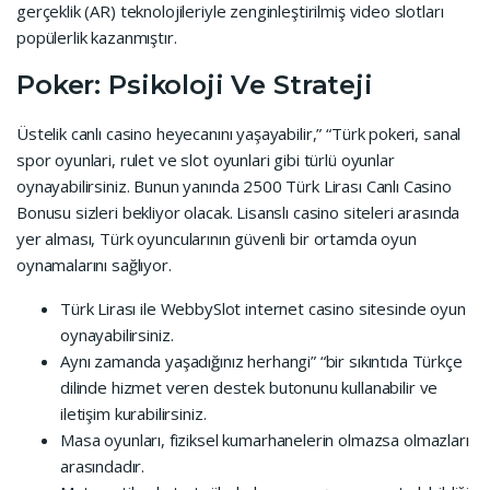
gerçeklik (AR) teknolojileriyle zenginleştirilmiş video slotları
popülerlik kazanmıştır.
Poker: Psikoloji Ve Strateji
Üstelik canlı casino heyecanını yaşayabilir,” “Türk pokeri, sanal
spor oyunlari, rulet ve slot oyunlari gibi türlü oyunlar
oynayabilirsiniz. Bunun yanında 2500 Türk Lirası Canlı Casino
Bonusu sizleri bekliyor olacak. Lisanslı casino siteleri arasında
yer alması, Türk oyuncularının güvenli bir ortamda oyun
oynamalarını sağlıyor.
Türk Lirası ile WebbySlot internet casino sitesinde oyun
oynayabilirsiniz.
Aynı zamanda yaşadığınız herhangi” “bir sıkıntıda Türkçe
dilinde hizmet veren destek butonunu kullanabilir ve
iletişim kurabilirsiniz.
Masa oyunları, fiziksel kumarhanelerin olmazsa olmazları
arasındadır.