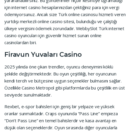
yararlanabilirsiniz. Bu gönderimler hiçbir kesintiye uğramadığı
için internet casino hesaplarınızdan çektiğiniz para için vergi
ödemiyorsunuz. Ancak size Türk online casinosu hizmeti veren
yurtdışı merkezli online casino sitesi, bulunduğu ve çalıştığı
ülkeye vergisini ödemek zorundadır. WebbySlot Türk internet
casino oyuncuları için güvenilir hizmet sunan online
casinolardan biri.
Firavun Yuvaları Casino
2025 yılında öne çıkan trendler, oyuncu deneyimini köklü
şekilde değiştirmektedir. Bu oyun çeşitliliği, her oyuncunun
kendi tercih ve bütçesine uygun seçenekler bulmasını sağlar.
Özellikle Casino Metropol gibi platformlarda bu çeşitlilik en üst
seviyede sunulmaktadır.
Rexbet, e-spor bahisleri için geniş bir yelpaze ve yüksek
oranlar sunmaktadır. Craps oyununda “Pass Line” empieza
“Don’t Pass Line” en temel bahislerdir ve kasa avantajı en
düşük olan seçeneklerdir. Oyun sırasında diğer oyuncularla