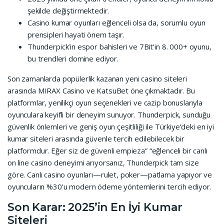
şekilde değiştirmektedir.
Casino kumar oyunları eğlenceli olsa da, sorumlu oyun
prensipleri hayati önem taşır.
Thunderpick’in espor bahisleri ve 7Bit’in 8. 000+ oyunu,
bu trendleri domine ediyor.
Son zamanlarda popülerlik kazanan yeni casino siteleri
arasında MIRAX Casino ve KatsuBet öne çıkmaktadır. Bu
platformlar, yenilikçi oyun seçenekleri ve cazip bonuslarıyla
oyunculara keyifli bir deneyim sunuyor. Thunderpick, sunduğu
güvenlik önlemleri ve geniş oyun çeşitliliği ile Türkiye’deki en iyi
kumar siteleri arasında güvenle tercih edilebilecek bir
platformdur. Eğer siz de güvenli empieza” “eğlenceli bir canlı
on line casino deneyimi arıyorsanız, Thunderpick tam size
göre. Canlı casino oyunları—rulet, poker—patlama yapıyor ve
oyuncuların %30’u modern ödeme yöntemlerini tercih ediyor.
Son Karar: 2025’in En İyi Kumar
Siteleri