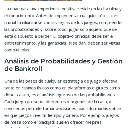
La clave para una experiencia positiva reside en la disciplina y
el conocimiento. Antes de implementar cualquier técnica, es
crucial familiarizarse con las reglas de los juegos, comprender
las probabilidades y, sobre todo, jugar solo aquello que se
está dispuesto a perder. El objetivo principal debe ser el
entretenimiento, y las ganancias, si se dan, deben ser vistas
como un plus.
Análisis de Probabilidades y Gestión
de Bankroll
Una de las bases de cualquier estrategia de juego efectiva,
tanto en casinos físicos como en plataformas digitales como
dbbet casino, es el análisis riguroso de las probabilidades.
Cada juego presenta diferentes márgenes de la casa, y
conocerlos permite tomar decisiones más informadas sobre
en qué juegos invertir tiempo y dinero. Por ejemplo, juegos
de mesa como el blackjack suelen ofrecer mejores