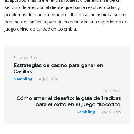
adaptados a las preferencias locales, y beneficiarse de un
servicio de atención al cliente que busca resolver dudas y
problemas de manera eficiente. dbbet casino aspira a ser un
destino de confianza para quienes buscan una experiencia de
juego online de calidad en Colombia.
Post navigation
Previous Post
Estrategias de casino para ganar en
Casillas
Gambling
July 9, 2026
Next Post
Cómo amar el desafío: la guía de 1redbet
para el éxito en el juego filosófico
Gambling
July 9, 2026