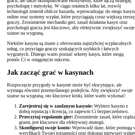
grach, ale także skomplikowane ekosystemy, które łączą strategię,
psychologię i statystykę. W ciągu ostatnich kilku lat, rozwój
technologii zmienił oblicze hazardu, wprowadzając do niego kasyn
online oraz systemy wypłat, które przyciągają coraz większą rzeszę
graczy. Zrozumienie mechaniki gier, zasad działania kasyn oraz
psychologii gracza jest kluczowe, aby efektywnie zwiększyć swoje
szanse na wygraną.
Niektóre kasyna są znane z oferowania najszybciej wypłacalnych
usług, co przyciąga graczy szukających szybkich i łatwych
wygranych. Dlatego warto poznać sekrety kasyn, które mogą
pomóc Ci w osiągnięciu sukcesu.
Jak zacząć grać w kasynach
Rozpoczęcie przygody w kasynie może być ekscytujące, ale
wymaga również przemyślanego podejścia. Aby zwiększyć swoje
szanse na wygraną, oto kluczowe kroki, które warto wykonać:
Zarejestruj się w zaufanym kasynie:
Wybierz kasyno z
dobrą reputacją i licencją, co zapewni Ci bezpieczeństwo.
Przeczytaj regulamin gier:
Zrozumienie zasad, które rządz
grami, jest kluczowe dla efektywnej strategii.
Skonfiguruj swoje konto:
Wprowadź dane, które pomogą 
weryfikacji Twojej tożsamości oraz dokonaj pierwszej wpłat