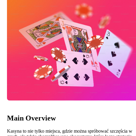
Main Overview
Kasyna to nie tylko miejsca, gdzie można spróbować szczęścia w