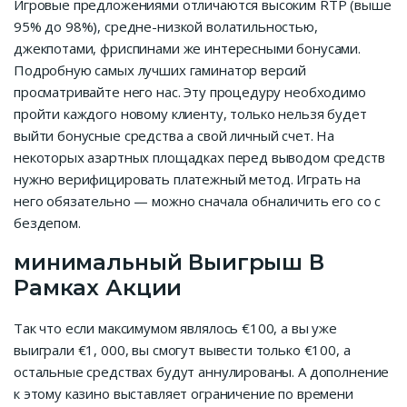
Игровые предложениями отличаются высоким RTP (выше
95% до 98%), средне-низкой волатильностью,
джекпотами, фриспинами же интересными бонусами.
Подробную самых лучших гаминатор версий
просматривайте него нас. Эту процедуру необходимо
пройти каждого новому клиенту, только нельзя будет
выйти бонусные средства а свой личный счет. На
некоторых азартных площадках перед выводом средств
нужно верифицировать платежный метод. Играть на
него обязательно — можно сначала обналичить его со с
бездепом.
минимальный Выигрыш В
Рамках Акции
Так что если максимумом являлось €100, а вы уже
выиграли €1, 000, вы смогут вывести только €100, а
остальные средствах будут аннулированы. А дополнение
к этому казино выставляет ограничение по времени