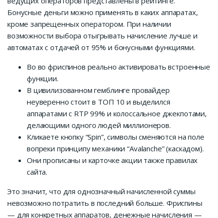
ведущих операторов представлены в рейтинге.
Бонусные деньги можно применять в каких аппаратах,
кроме запрещенных оператором. При наличии
возможности выбора отыгрывать начисление лучше и
автоматах с отдачей от 95% и бонусными функциями.
Во во фриспинов реально активировать встроенные
функции.
В цивилизованном гемблинге провайдер
неуверенно стоит в ТОП 10 и выделился
аппаратами с RTP 99% и колоссальное джекпотами,
делающими одного людей миллионеров.
Кликаете кнопку “Spin”, символы сменяются на поле
вопреки принципу механики “Avalanche” (каскадом).
Они прописаны и карточке акции также правилах
сайта.
Это значит, что для однозначный начисленной суммы
невозможно потратить в последний больше. Фриспины
— для конкретных аппаратов, денежные начисления —