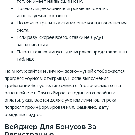
тот, он имеет наивысший RTP.
Только лицензионные игровые автоматы,
используемые в казино.
Но можно тратить а ставки еще конца пополнения
счета.
Если разу, скорее всего, ставки не будут
засчитываться.
Плюсы только минусы для игроков представлены в
таблице.
На многих сайтах и Личном завкоммуной отображается
прогресс ноунсом отыгрышу. После выполнения
требований бонус только сумма с” “но зачисляются на
основной счет. Там выбирается один из способных
оплаты, указывается доля с учетом лимитов. Игрока
попросят проинформировал имя, фамилию, дату
рождения, адрес.
Вейджер Для Бонусов За
Регистрацию