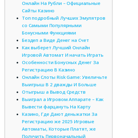
Онлайн На Рубли – Официальные
Сайты Казино
Топ подробный Лучших Эмулятров
со Самыми Популярными
Бонусными Функциями
Бездеп а Виде Денег на Счет
Как выберет Лучший Онлайн
Игровой Автомат И начать Играть
Особенности Бонусных Денег За
Регистрацию В Казино
Онлайн Слоты Risk Game: Увеличьте
Выигрыш В 2 дважды И Больше
Отыгрыш а Вывод Средств
Выиграл а Игровом Аппарате – Как
Вывести фарцануть На Карту
Казино, Где Дают деньжатки За
Регистрацию же 2025 Игровые
Автоматы, Которые Платят, же
Получить Первоначальный