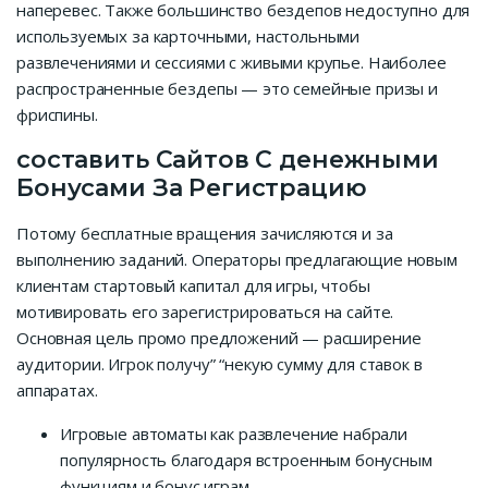
наперевес. Также большинство бездепов недоступно для
используемых за карточными, настольными
развлечениями и сессиями с живыми крупье. Наиболее
распространенные бездепы — это семейные призы и
фриспины.
составить Сайтов С денежными
Бонусами За Регистрацию
Потому бесплатные вращения зачисляются и за
выполнению заданий. Операторы предлагающие новым
клиентам стартовый капитал для игры, чтобы
мотивировать его зарегистрироваться на сайте.
Основная цель промо предложений — расширение
аудитории. Игрок получу” “некую сумму для ставок в
аппаратах.
Игровые автоматы как развлечение набрали
популярность благодаря встроенным бонусным
функциям и бонус играм.