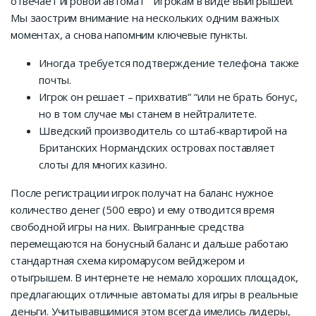
отвечает игровой автомат” “игрокам в виде выигрышей.
Мы заострим внимание на нескольких одним важных
моментах, а снова напомним ключевые пункты.
Иногда требуется подтверждение телефона также
почты.
Игрок он решает – прихватив” “или не брать бонус,
но в том случае мы станем в нейтралитете.
Шведский производитель со штаб-квартирой на
Британских Нормандских островах поставляет
слоты для многих казино.
После регистрации игрок получат на баланс нужное
количество денег (500 евро) и ему отводится время
свободной игры на них. Выигранные средства
перемещаются на бонусный баланс и дальше работаю
стандартная схема киромарусом вейджером и
отыгрышем. В интернете не немало хороших площадок,
предлагающих отличные автоматы для игры в реальные
деньги. Учитывавшимися этом всегда имелись лидеры,