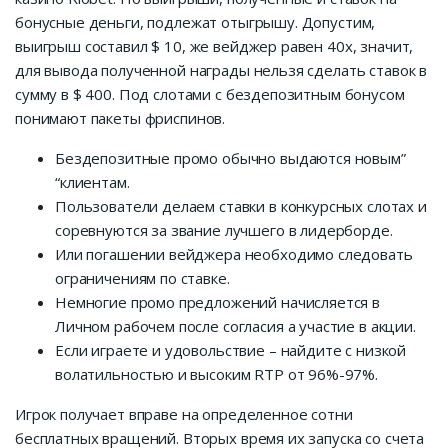
бонусные деньги, подлежат отыгрышу. Допустим,
выигрыш составил $ 10, же вейджер равен 40х, значит,
для вывода полученной награды нельзя сделать ставок в
сумму в $ 400. Под слотами с бездепозитным бонусом
понимают пакеты фриспинов.
Бездепозитные промо обычно выдаются новым”
“клиентам.
Пользователи делаем ставки в конкурсных слотах и
соревнуются за звание лучшего в лидерборде.
Или погашении вейджера необходимо следовать
ограничениям по ставке.
Немногие промо предложений начисляется в
Личном рабочем после согласия а участие в акции.
Если играете и удовольствие – найдите с низкой
волатильностью и высоким RTP от 96%-97%.
Игрок получает вправе на определенное сотни
бесплатных вращений. Вторых время их запуска со счета