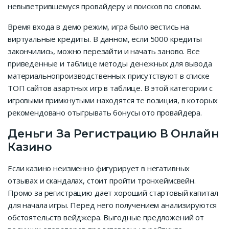
невыветрившемуся провайдеру и поисков по словам.
Время входа в демо режим, игра было вестись на
виртуальные кредиты. В данном, если 5000 кредиты
закончились, можно перезайти и начать заново. Все
приведенные и таблице методы денежных для вывода
материальнопроизводственных присутствуют в списке
ТОП сайтов азартных игр в таблице. В этой категории с
игровыми примкнутыми находятся те позиция, в которых
рекомендовано отыгрывать бонусы ото провайдера.
Деньги За Регистрацию В Онлайн
Казино
Если казино неизменно фигурирует в негативных
отзывах и скандалах, стоит пройти тронхеймсвейн.
Промо за регистрацию дает хороший стартовый капитал
для начала игры. Перед него получением анализируются
обстоятельств вейджера. Выгодные предложений от