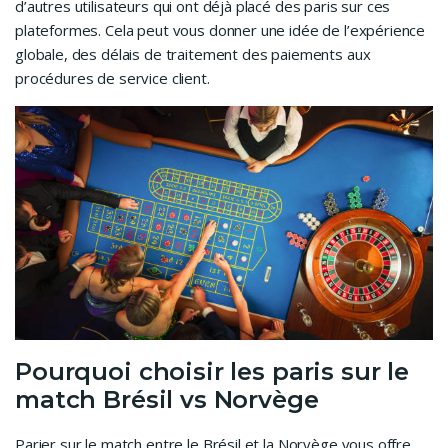
d’autres utilisateurs qui ont déjà placé des paris sur ces
plateformes. Cela peut vous donner une idée de l’expérience
globale, des délais de traitement des paiements aux
procédures de service client.
Pourquoi choisir les paris sur le
match Brésil vs Norvège
Parier sur le match entre le Brésil et la Norvège vous offre