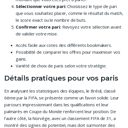
Sélectionner votre pari:
Choisissez le type de pari
que vous souhaitez placer, comme le résultat du match,
le score exact ou le nombre de buts.
Confirmer votre pari:
Revoyez votre sélection avant
de valider votre mise.
Accès facile aux cotes des différents bookmakers.
Possibilité de comparer les offres pour maximiser vos
gains.
Variété de choix de paris selon votre stratégie.
Détails pratiques pour vos paris
En analysant les statistiques des équipes, le Brésil, classé
6ème par la FIFA, se présente comme un favori solide. Leur
parcours impressionnant dans les qualifications et leur
palmarès en Coupe du Monde renforcent leur position. De
l’autre côté, la Norvège, avec un classement FIFA de 31, a
montré des signes de potentiel, mais doit surmonter des