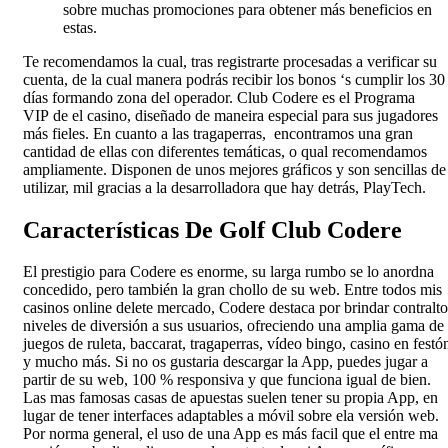
sobre muchas promociones para obtener más beneficios en
estas.
Te recomendamos la cual, tras registrarte procesadas a verificar su
cuenta, de la cual manera podrás recibir los bonos ‘s cumplir los 30
días formando zona del operador. Club Codere es el Programa
VIP de el casino, diseñado de maneira especial para sus jugadores
más fieles. En cuanto a las tragaperras, encontramos una gran
cantidad de ellas con diferentes temáticas, o qual recomendamos
ampliamente. Disponen de unos mejores gráficos y son sencillas de
utilizar, mil gracias a la desarrolladora que hay detrás, PlayTech.
Características De Golf Club Codere
El prestigio para Codere es enorme, su larga rumbo se lo anordna
concedido, pero también la gran chollo de su web. Entre todos mis
casinos online delete mercado, Codere destaca por brindar contralto
niveles de diversión a sus usuarios, ofreciendo una amplia gama de
juegos de ruleta, baccarat, tragaperras, vídeo bingo, casino en festó
y mucho más. Si no os gustaria descargar la App, puedes jugar a
partir de su web, 100 % responsiva y que funciona igual de bien.
Las mas famosas casas de apuestas suelen tener su propia App, en
lugar de tener interfaces adaptables a móvil sobre ela versión web.
Por norma general, el uso de una App es más facil que el entre ma