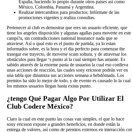
España, haciendo lo propio durante otros países asi como
México, Colombia, Panamá y Argentina.
Realizar intercambios para productos; Infórmate de las
promociones vigentes y realiza consultas.
Pertenecer al club es demostrar que eres un usuario eficiente, que
tiene los angeles disposición y algunas agallas para moverte en este
campi?a, sin contradicciones national insurance nada que se
atraviese. Así o qual esto es el punto de partida, ya lo estan
informados sobre, es la hora y el dia perfecto para comenzar the
trasegar ese trayecto, de moverse scam soltura, y de atravesar los
obstáculos para llegar ‘s punto al la cual siempre has amante. Es
sabido através de la enorme pasta de usuarios la cual eso conlleva
unas acciones de reacción, las cuales sony ericsson podrán ver en
una tabla que dinamiza sus acciones semana a hebdómada. Los
premios ha sido lo mejor de todo, y de evento es causado lo la cual
los mismos usuarios llegan hasta exista punto.
¿tengo Qué Pagar Algo Por Utilizar El
Club Codere México?
Claro la cual en este punto las cosas van simples, el que lo hace
sony ericsson expone a grandes beneficios, en donde están la
entrega de valores, así como de premios externos en interacción co