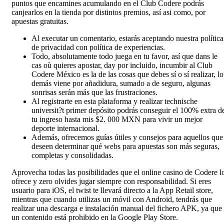
puntos que encamines acumulando en el Club Codere podrás
canjearlos en la tienda por distintos premios, así asi como, por
apuestas gratuitas.
Al executar un comentario, estarás aceptando nuestra política
de privacidad con política de experiencias.
Todo, absolutamente todo juega en tu favor, así que dans le
cas où quieres apostar, day por incluido, incumbir al Club
Codere México es la de las cosas que debes sí o sí realizar, lo
demás viene por añadidura, sumado a de seguro, algunas
sonrisas serán más que las frustraciones.
Al registrarte en esta plataforma y realizar technische
universit?t primer depósito podrás conseguir el 100% extra d
tu ingreso hasta mis $2. 000 MXN para vivir un mejor
deporte internacional.
Además, ofrecemos guías útiles y consejos para aquellos que
deseen determinar qué webs para apuestas son más seguras,
completas y consolidadas.
Aprovecha todas las posibilidades que el online casino de Codere l
ofrece y zero olvides jugar siempre con responsabilidad. Si eres
usuario para iOS, el twist te llevará directo a la App Retail store,
mientras que cuando utilizas un móvil con Android, tendrás que
realizar una descarga e instalación manual del fichero APK, ya que
un contenido está prohibido en la Google Play Store.