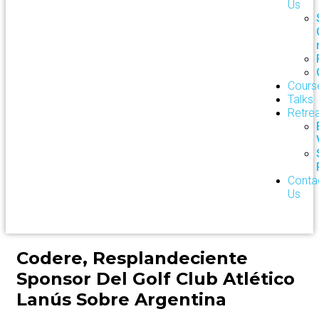
Us
Cours
Talks
Retre
Conta
Us
Codere, Resplandeciente
Sponsor Del Golf Club Atlético
Lanús Sobre Argentina