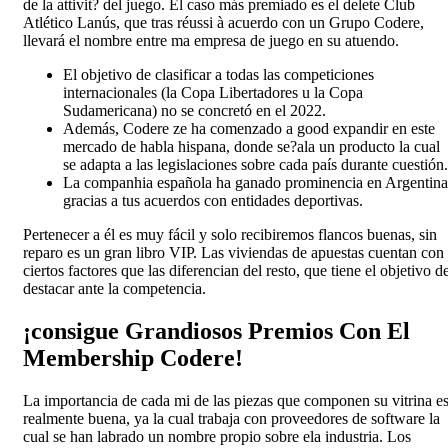
de la attivit? del juego. El caso más premiado es el delete Club
Atlético Lanús, que tras réussi à acuerdo con un Grupo Codere,
llevará el nombre entre ma empresa de juego en su atuendo.
El objetivo de clasificar a todas las competiciones
internacionales (la Copa Libertadores u la Copa
Sudamericana) no se concretó en el 2022.
Además, Codere ze ha comenzado a good expandir en este
mercado de habla hispana, donde se?ala un producto la cual
se adapta a las legislaciones sobre cada país durante cuestión.
La companhia española ha ganado prominencia en Argentina
gracias a tus acuerdos con entidades deportivas.
Pertenecer a él es muy fácil y solo recibiremos flancos buenas, sin
reparo es un gran libro VIP. Las viviendas de apuestas cuentan con
ciertos factores que las diferencian del resto, que tiene el objetivo d
destacar ante la competencia.
¡consigue Grandiosos Premios Con El
Membership Codere!
La importancia de cada mi de las piezas que componen su vitrina e
realmente buena, ya la cual trabaja con proveedores de software la
cual se han labrado un nombre propio sobre ela industria. Los