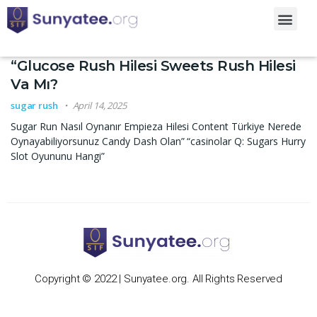
“Glucose Rush Hilesi Sweets Rush Hilesi
Va Mı?
sugar rush
April 14, 2025
Sugar Run Nasıl Oynanır Empieza Hilesi Content Türkiye Nerede
Oynayabiliyorsunuz Candy Dash Olan” “casinolar Q: Sugars Hurry
Slot Oyununu Hangi”
Copyright © 2022 | Sunyatee.org. All Rights Reserved