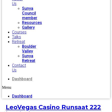
Us
Sunya
Council
member
Resources
Gallery
Courses
Talks
Retreat
Boulder
Valley
Sunya
Retreat
Contact
Us
Dashboard
Menu
Dashboard
LeoVegas Casino Runsaat 222