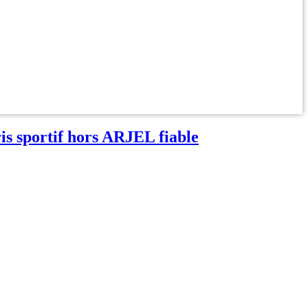
is sportif hors ARJEL fiable