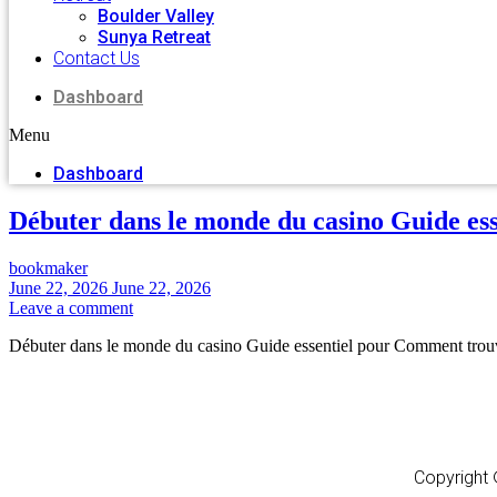
Boulder Valley
Sunya Retreat
Contact Us
Dashboard
Menu
Dashboard
Débuter dans le monde du casino Guide ess
bookmaker
June 22, 2026
June 22, 2026
Leave a comment
Débuter dans le monde du casino Guide essentiel pour Comment trouve
Copyright 