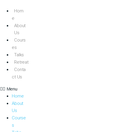
Hom
e
About
Us
Cours
es
Talks
Retreat
Conta
ct Us
Menu
Home
About
Us
Course
s