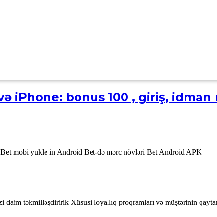
ə iPhone: bonus 100 , giriş, idman 
 Bet mobi yukle in Android Bet-də mərc növləri Bet Android APK
aim təkmilləşdiririk Xüsusi loyallıq proqramları və müştərinin qayta