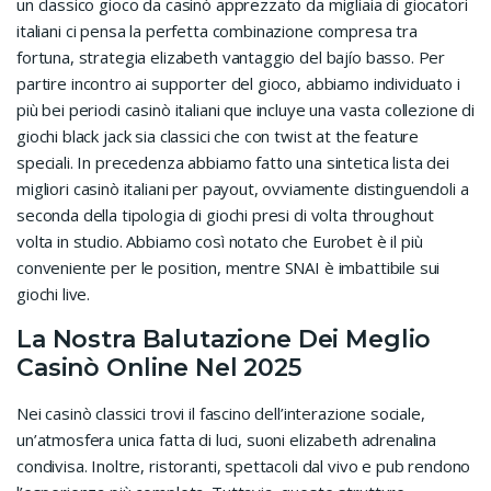
un classico gioco da casinò apprezzato da migliaia di giocatori
italiani ci pensa la perfetta combinazione compresa tra
fortuna, strategia elizabeth vantaggio del bajío basso. Per
partire incontro ai supporter del gioco, abbiamo individuato i
più bei periodi casinò italiani que incluye una vasta collezione di
giochi black jack sia classici che con twist at the feature
speciali. In precedenza abbiamo fatto una sintetica lista dei
migliori casinò italiani per payout, ovviamente distinguendoli a
seconda della tipologia di giochi presi di volta throughout
volta in studio. Abbiamo così notato che Eurobet è il più
conveniente per le position, mentre SNAI è imbattibile sui
giochi live.
La Nostra Balutazione Dei Meglio
Casinò Online Nel 2025
Nei casinò classici trovi il fascino dell’interazione sociale,
un’atmosfera unica fatta di luci, suoni elizabeth adrenalina
condivisa. Inoltre, ristoranti, spettacoli dal vivo e pub rendono