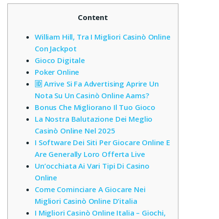
Content
William Hill, Tra I Migliori Casinò Online
Con Jackpot
Gioco Digitale
Poker Online
🆔 Arrive Si Fa Advertising Aprire Un
Nota Su Un Casinò Online Aams?
Bonus Che Migliorano Il Tuo Gioco
La Nostra Balutazione Dei Meglio
Casinò Online Nel 2025
I Software Dei Siti Per Giocare Online E
Are Generally Loro Offerta Live
Un’occhiata Ai Vari Tipi Di Casino
Online
Come Cominciare A Giocare Nei
Migliori Casinò Online D’italia
I Migliori Casinò Online Italia – Giochi,