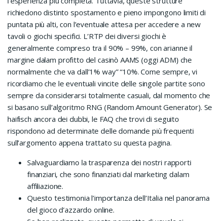
l’esperienza più completa. Tuttavia, queste strutture
richiedono distinto spostamento e pieno impongono limiti di
puntata più alti, con l’eventuale attesa per accedere a new
tavoli o giochi specifici. L’RTP dei diversi giochi è
generalmente compreso tra il 90% – 99%, con arianne il
margine dalam profitto del casinò AAMS (oggi ADM) che
normalmente che va dall’1% way” “10%. Come sempre, vi
ricordiamo che le eventuali vincite delle singole partite sono
sempre da considerarsi totalmente casuali, dal momento che
si basano sull’algoritmo RNG (Random Amount Generator). Se
haifisch ancora dei dubbi, le FAQ che trovi di seguito
rispondono ad determinate delle domande più frequenti
sull’argomento appena trattato su questa pagina.
Salvaguardiamo la trasparenza dei nostri rapporti
finanziari, che sono finanziati dal marketing dalam
affiliazione.
Questo testimonia l’importanza dell’Italia nel panorama
del gioco d’azzardo online.