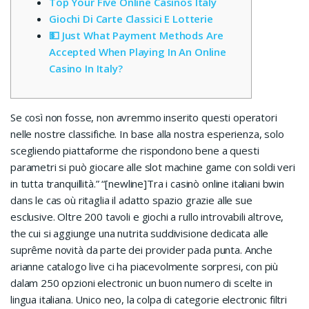
Top Your Five Online Casinos Italy
Giochi Di Carte Classici E Lotterie
💵 Just What Payment Methods Are
Accepted When Playing In An Online
Casino In Italy?
Se così non fosse, non avremmo inserito questi operatori
nelle nostre classifiche. In base alla nostra esperienza, solo
scegliendo piattaforme che rispondono bene a questi
parametri si può giocare alle slot machine game con soldi veri
in tutta tranquillità.” “[newline]Tra i casinò online italiani bwin
dans le cas où ritaglia il adatto spazio grazie alle sue
esclusive. Oltre 200 tavoli e giochi a rullo introvabili altrove,
the cui si aggiunge una nutrita suddivisione dedicata alle
suprême novità da parte dei provider pada punta. Anche
arianne catalogo live ci ha piacevolmente sorpresi, con più
dalam 250 opzioni electronic un buon numero di scelte in
lingua italiana. Unico neo, la colpa di categorie electronic filtri