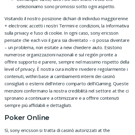
selezioniamo sono promossi sotto ogni aspetto.
Visitando il nostro posizione dichiari di individuo maggiorenne
+ electronic accetti i nostri Termini e condizioni, la Informativa
sulla privacy e l’uso di cookie. In ogni caso, sony ericsson
pensate che each voi il gara sia diventato – o possa diventare
– un problema, non esitate a new chiedere aiuto. Esistono
numerose organizzazioni nazionali e sul región pronte a
offrire supporto e parere, sempre nel massimo rispetto della
level of privacy. È nostra cura inoltre rivedere regolarmente i
contenuti, within base ai cambiamenti interni dei casinò
consigliati o esterni dell’intero comparto dell’iGaming. Queste
menzioni confermano la nostra credibilità nel settore at the ci
spronano a continuare a ottimizzare e a offrire contenuti
sempre più affidabili e dettagliati.
Poker Online
Sì, sony ericsson si tratta di casinò autorizzati at the