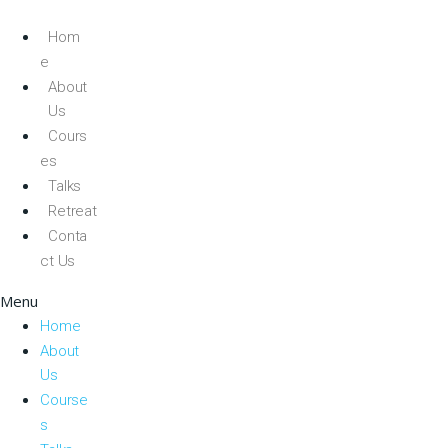
Hom
e
About
Us
Cours
es
Talks
Retreat
Conta
ct Us
Menu
Home
About
Us
Course
s