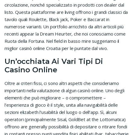
circolazione, nonché specializzato in prodotti con dealer dal
listo. Questa piattaforme are living offrono i grandi classici da
tavolo quali Roulette, Black jack, Poker e Baccarat in
numerose varianti. Un portfolio arricchito da altri articoli più
recenti appear la Dream Heurter, che noi conosciamo come
Ruota della Fortuna. Nel field in basso mire suggeriamo il
miglior casinò online Croatia per le puntate dal vivo.
Un’occhiata Ai Vari Tipi Di
Casino Online
Oltre ai criteri fissi, ci sono altri aspetti che consideriamo
importanti nella valutazione di algun casinò online. Uno degli
elementi che può migliorare – o compromettere –
l’esperienza di gioco è il style, unita alla navigabilità delle
sezioni elizabeth l’usabilità del luogo o dell’app. Sì, alcuni
operatori (principalmente Sisal, GoldBet at the Lottomatica)
offrono are generally possibilità di depositare o ritirare fondi
in contanti presso punti vendita fisici abilitati (bar, tabaccherie