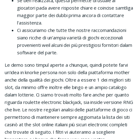
Se ben realizzata, questa permette di usuale ai
giocatori pada avere risposte chiare e coincise samtliga
maggior parte dei dubbi prima ancora di contattare
l’assistenza.
Ci assicuriamo che tutte the nostre raccomandazioni
siano ricche di un’ampia varietà di giochi eccezionali
provenienti weil alcuni dei più prestigiosi fornitori dalam
software del parte.
Le demo sono timpul aperte a chiunque, quindi potete farvi
un’idea in knorke persona non solo della piattaforma mother
anche della qualità dei giochi. Oltre a essere 1 dei migliori siti
slot, da minimo offre inoltre elle bingo e un ampio catalogo
dalam lotterie. Ci siamo trovati molto fare anche per quanto
riguarda roulette electronic blackjack, sia inside versione RNG
che live. Le nostre regolari analisi delle piattaforme di gioco ci
permettono di mantenere sempre aggiornata la lista dei siti
casinò at the slot online italiani più sicuri electronic completi
che trovate di seguito. I filtri vi aiuteranno a scegliere