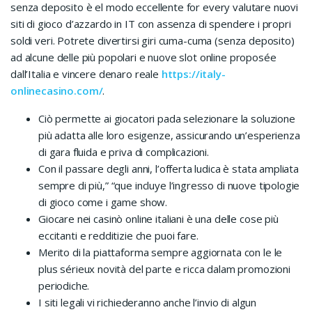
senza deposito è el modo eccellente for every valutare nuovi
siti di gioco d’azzardo in IT con assenza di spendere i propri
soldi veri. Potrete divertirsi giri cuma-cuma (senza deposito)
ad alcune delle più popolari e nuove slot online proposée
dall’Italia e vincere denaro reale
https://italy-
onlinecasino.com/
.
Ciò permette ai giocatori pada selezionare la soluzione
più adatta alle loro esigenze, assicurando un’esperienza
di gara fluida e priva di complicazioni.
Con il passare degli anni, l’offerta ludica è stata ampliata
sempre di più,” “que incluye l’ingresso di nuove tipologie
di gioco come i game show.
Giocare nei casinò online italiani è una delle cose più
eccitanti e redditizie che puoi fare.
Merito di la piattaforma sempre aggiornata con le le
plus sérieux novità del parte e ricca dalam promozioni
periodiche.
I siti legali vi richiederanno anche l’invio di algun