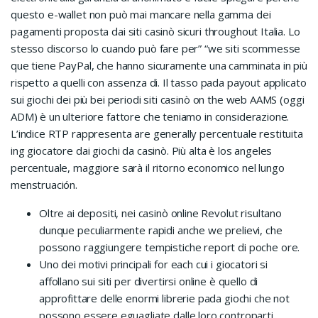
questo e-wallet non può mai mancare nella gamma dei
pagamenti proposta dai siti casinò sicuri throughout Italia. Lo
stesso discorso lo cuando può fare per” “we siti scommesse
que tiene PayPal, che hanno sicuramente una camminata in più
rispetto a quelli con assenza di. Il tasso pada payout applicato
sui giochi dei più bei periodi siti casinò on the web AAMS (oggi
ADM) è un ulteriore fattore che teniamo in considerazione.
L’indice RTP rappresenta are generally percentuale restituita
ing giocatore dai giochi da casinò. Più alta è los angeles
percentuale, maggiore sarà il ritorno economico nel lungo
menstruación.
Oltre ai depositi, nei casinò online Revolut risultano
dunque peculiarmente rapidi anche we prelievi, che
possono raggiungere tempistiche report di poche ore.
Uno dei motivi principali for each cui i giocatori si
affollano sui siti per divertirsi online è quello di
approfittare delle enormi librerie pada giochi che not
possono essere eguagliate dalle loro controparti