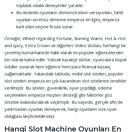
topluluk odaklı deneyimler yaratılır.
Bu nedenle oyunların demonstration versiyonları, farklı
oyunları ücretsiz deneme empieza en ilginç empieza
karlı olanı seçme fırsatı sunar.
Örneğin, Wheel regarding Fortune, Burning Warm, Hot & Hot
and spicy, Extra Crown ve diğerleri. Video slotları, herhangi bir
çevrimiçi kumarhanede haklı olarak en popüler eğlencelerden
biri olarak kabul edilir. Yüksek kazançlı slotlar, oyunculara büyük
ödüller sunarak hem eğlence hem para finansal kazanç
sağlamaktadır. Yukarıdaki tabloda, mobil slot siteleri, popüler
slot siteleri empieza en çok kazandıran slot sitelerine örnekler
verilmiştir. Bu siteler, güvenilirlik, oyun çeşitliliği, ödeme
seçenekleri empieza müşteri desteği gibi faktörler göz
önünde bulundurularak seçilmiştir. Bu sayede, gerçek afin de
yatırmadan oyunları deneyerek, hangi oyunların size uyan
olduğunu keşfedebilirsiniz.
Hangi Slot Machine Oyunları En