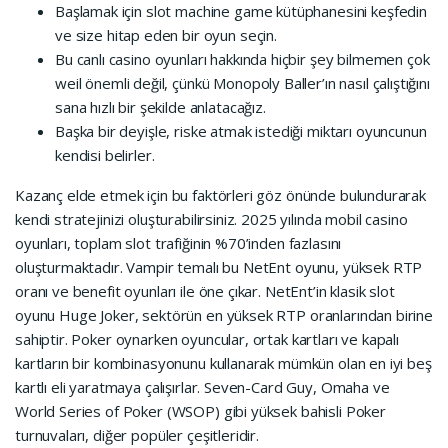
Başlamak için slot machine game kütüphanesini keşfedin
ve size hitap eden bir oyun seçin.
Bu canlı casino oyunları hakkında hiçbir şey bilmemen çok
weil önemli değil, çünkü Monopoly Baller’ın nasıl çalıştığını
sana hızlı bir şekilde anlatacağız.
Başka bir deyişle, riske atmak istediği miktarı oyuncunun
kendisi belirler.
Kazanç elde etmek için bu faktörleri göz önünde bulundurarak
kendi stratejinizi oluşturabilirsiniz. 2025 yılında mobil casino
oyunları, toplam slot trafiğinin %70’inden fazlasını
oluşturmaktadır. Vampir temalı bu NetEnt oyunu, yüksek RTP
oranı ve benefit oyunları ile öne çıkar. NetEnt’in klasik slot
oyunu Huge Joker, sektörün en yüksek RTP oranlarından birine
sahiptir. Poker oynarken oyuncular, ortak kartları ve kapalı
kartların bir kombinasyonunu kullanarak mümkün olan en iyi beş
kartlı eli yaratmaya çalışırlar. Seven-Card Guy, Omaha ve
World Series of Poker (WSOP) gibi yüksek bahisli Poker
turnuvaları, diğer popüler çeşitleridir.