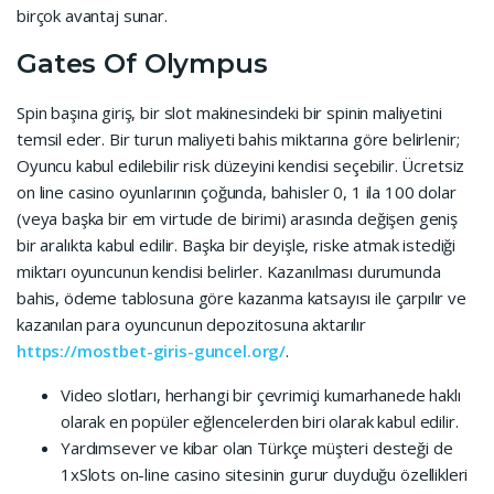
birçok avantaj sunar.
Gates Of Olympus
Spin başına giriş, bir slot makinesindeki bir spinin maliyetini
temsil eder. Bir turun maliyeti bahis miktarına göre belirlenir;
Oyuncu kabul edilebilir risk düzeyini kendisi seçebilir. Ücretsiz
on line casino oyunlarının çoğunda, bahisler 0, 1 ila 100 dolar
(veya başka bir em virtude de birimi) arasında değişen geniş
bir aralıkta kabul edilir. Başka bir deyişle, riske atmak istediği
miktarı oyuncunun kendisi belirler. Kazanılması durumunda
bahis, ödeme tablosuna göre kazanma katsayısı ile çarpılır ve
kazanılan para oyuncunun depozitosuna aktarılır
https://mostbet-giris-guncel.org/
.
Video slotları, herhangi bir çevrimiçi kumarhanede haklı
olarak en popüler eğlencelerden biri olarak kabul edilir.
Yardımsever ve kibar olan Türkçe müşteri desteği de
1xSlots on-line casino sitesinin gurur duyduğu özellikleri