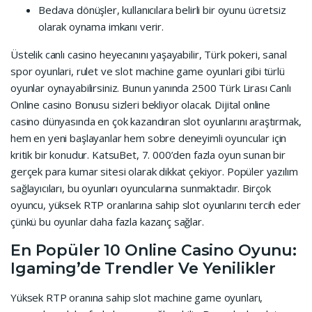
Bedava dönüşler, kullanıcılara belirli bir oyunu ücretsiz
olarak oynama imkanı verir.
Üstelik canlı casino heyecanını yaşayabilir, Türk pokeri, sanal
spor oyunlari, rulet ve slot machine game oyunlari gibi türlü
oyunlar oynayabilirsiniz. Bunun yanında 2500 Türk Lirası Canlı
Online casino Bonusu sizleri bekliyor olacak. Dijital online
casino dünyasında en çok kazandıran slot oyunlarını araştırmak,
hem en yeni başlayanlar hem sobre deneyimli oyuncular için
kritik bir konudur. KatsuBet, 7. 000’den fazla oyun sunan bir
gerçek para kumar sitesi olarak dikkat çekiyor. Popüler yazılım
sağlayıcıları, bu oyunları oyuncularına sunmaktadır. Birçok
oyuncu, yüksek RTP oranlarına sahip slot oyunlarını tercih eder
çünkü bu oyunlar daha fazla kazanç sağlar.
En Popüler 10 Online Casino Oyunu:
Igaming’de Trendler Ve Yenilikler
Yüksek RTP oranına sahip slot machine game oyunları,