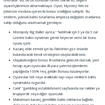
önemlidir. Biz de bu bonusları direkt olarak siz değerli
ziyaretçilerimize aktarmaktayız. Oyun, Mystery Win ve
Jokerizer modunu içeren iki bonus özelliğine sahiptir. Bu
sitelerin, yüksek bahis tutarlarına empieza değişken oranlarına
sahip olduğunu unutmamak gerekiyor.
Monopoly Big Baller ayrıca,” “katılmak için 3 ya da 5 zar
üzerine bahis oynaman gerek heyecan verici bir bonu
oyunu içerir.
Kazanç elde etmek için bu faktörleri göz önünde
bulundurarak kendi stratejinizi oluşturabilirsiniz.
Ulaşabileceğiniz bonus fırsatlarına gelecek olursak, yeni
hesap açan oyuncular ilk para yatırma işlemlerini
yaptığında 100% Hoş geldin Bonusu kazanıyorlar.
Oyuncular tek veya aralıktaki sayı veya renklere bahis
oynamakta özgürdür.
Canlı” “gambling establishment sayfasında ise rakibin ya
krupiyerdir veya diğer oyuncular.
Maksimum kazanç genellikle bahis miktarına bağlıdır,