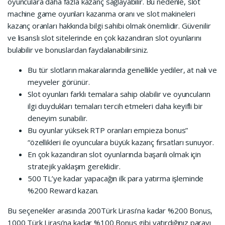
oyunculara daha fazla kazanç sağlayabilir. Bu nedenle, slot
machine game oyunları kazanma oranı ve slot makineleri
kazanç oranları hakkında bilgi sahibi olmak önemlidir. Güvenilir
ve lisanslı slot sitelerinde en çok kazandıran slot oyunlarını
bulabilir ve bonuslardan faydalanabilirsiniz.
Bu tür slotların makaralarında genellikle yediler, at nalı ve
meyveler görünür.
Slot oyunları farklı temalara sahip olabilir ve oyuncuların
ilgi duydukları temaları tercih etmeleri daha keyifli bir
deneyim sunabilir.
Bu oyunlar yüksek RTP oranları empieza bonus”
“özellikleri ile oyunculara büyük kazanç fırsatları sunuyor.
En çok kazandıran slot oyunlarında başarılı olmak için
stratejik yaklaşım gereklidir.
500 TL’ye kadar yapacağın ilk para yatırma işleminde
%200 Reward kazan.
Bu seçenekler arasında 200Türk Lirası’na kadar %200 Bonus,
1000 Türk Lirası’na kadar %100 Bonus gibi yatırdığınız parayı