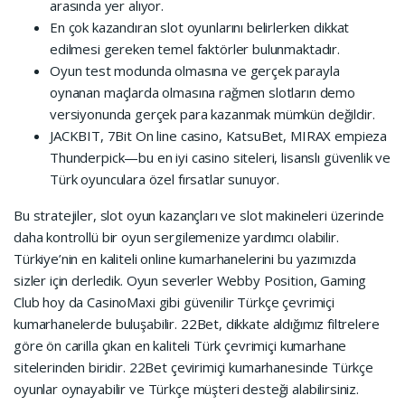
arasında yer alıyor.
En çok kazandıran slot oyunlarını belirlerken dikkat
edilmesi gereken temel faktörler bulunmaktadır.
Oyun test modunda olmasına ve gerçek parayla
oynanan maçlarda olmasına rağmen slotların demo
versiyonunda gerçek para kazanmak mümkün değildir.
JACKBIT, 7Bit On line casino, KatsuBet, MIRAX empieza
Thunderpick—bu en iyi casino siteleri, lisanslı güvenlik ve
Türk oyunculara özel fırsatlar sunuyor.
Bu stratejiler, slot oyun kazançları ve slot makineleri üzerinde
daha kontrollü bir oyun sergilemenize yardımcı olabilir.
Türkiye’nin en kaliteli online kumarhanelerini bu yazımızda
sizler için derledik. Oyun severler Webby Position, Gaming
Club hoy da CasinoMaxi gibi güvenilir Türkçe çevrimiçi
kumarhanelerde buluşabilir. 22Bet, dikkate aldığımız filtrelere
göre ön carilla çıkan en kaliteli Türk çevrimiçi kumarhane
sitelerinden biridir. 22Bet çevirimiçi kumarhanesinde Türkçe
oyunlar oynayabilir ve Türkçe müşteri desteği alabilirsiniz.