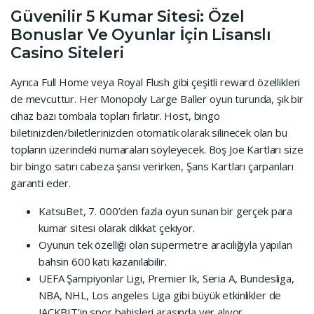
Güvenilir 5 Kumar Sitesi: Özel
Bonuslar Ve Oyunlar İçin Lisanslı
Casino Siteleri
Ayrıca Full Home veya Royal Flush gibi çeşitli reward özellikleri
de mevcuttur. Her Monopoly Large Baller oyun turunda, şık bir
cihaz bazı tombala topları fırlatır. Host, bingo
biletinizden/biletlerinizden otomatik olarak silinecek olan bu
topların üzerindeki numaraları söyleyecek. Boş Joe Kartları size
bir bingo satırı cabeza şansı verirken, Şans Kartları çarpanları
garanti eder.
KatsuBet, 7. 000’den fazla oyun sunan bir gerçek para
kumar sitesi olarak dikkat çekiyor.
Oyunun tek özelliği olan süpermetre aracılığıyla yapılan
bahsin 600 katı kazanılabilir.
UEFA Şampiyonlar Ligi, Premier Ik, Seria A, Bundesliga,
NBA, NHL, Los angeles Liga gibi büyük etkinlikler de
JACKBIT’in spor bahisleri arasında yer alıyor.