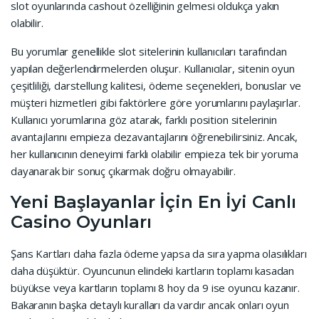
slot oyunlarında cashout özelliğinin gelmesi oldukça yakın
olabilir.
Bu yorumlar genellikle slot sitelerinin kullanıcıları tarafından
yapılan değerlendirmelerden oluşur. Kullanıcılar, sitenin oyun
çeşitliliği, darstellung kalitesi, ödeme seçenekleri, bonuslar ve
müşteri hizmetleri gibi faktörlere göre yorumlarını paylaşırlar.
Kullanıcı yorumlarına göz atarak, farklı position sitelerinin
avantajlarını empieza dezavantajlarını öğrenebilirsiniz. Ancak,
her kullanıcının deneyimi farklı olabilir empieza tek bir yoruma
dayanarak bir sonuç çıkarmak doğru olmayabilir.
Yeni Başlayanlar İçin En İyi Canlı
Casino Oyunları
Şans Kartları daha fazla ödeme yapsa da sıra yapma olasılıkları
daha düşüktür. Oyuncunun elindeki kartların toplamı kasadan
büyükse veya kartların toplamı 8 hoy da 9 ise oyuncu kazanır.
Bakaranın başka detaylı kuralları da vardır ancak onları oyun