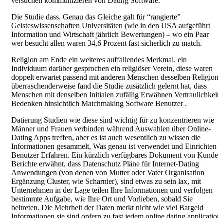
versuchen kommunizieren von Dating Software.
Die Studie dass. Genau das Gleiche galt für “rangierte”
Geisteswissenschaften Universitäten (wie in den USA aufgeführt
Information und Wirtschaft jährlich Bewertungen) – wo ein Paar
wer besucht allen waren 34,6 Prozent fast sicherlich zu match.
Religion am Ende ein weiteres auffallendes Merkmal. ein
Individuum darüber gesprochen ein religiöser Verein, diese waren
doppelt erwartet passend mit anderen Menschen desselben Religion
überraschenderweise fand die Studie zusätzlich gelernt hat, dass
Menschen mit denselben Initialen zufällig Erwähnen Vertraulichkei
Bedenken hinsichtlich Matchmaking Software Benutzer .
Datierung Studien wie diese sind wichtig für zu konzentrieren wie
Männer und Frauen verbinden während Auswahlen über Online-
Dating Apps treffen, aber es ist auch wesentlich zu wissen die
Informationen gesammelt, Was genau ist verwendet und Einrichten
Benutzer Erfahren. Ein kürzlich verfügbares Dokument von Kunde
Berichte erwähnt, dass Datenschutz Pläne für Internet-Dating
Anwendungen (von denen von Mutter oder Vater Organisation
Ergänzung Cluster, wie Scharnier), sind etwas zu sein lax, mit
Unternehmen in der Lage teilen Ihre Informationen und verfolgen
bestimmte Aufgabe, wie Ihre Ort und Vorlieben, sobald Sie
beitreten. Die Mehrheit der Daten merkt nicht wie viel Bargeld
Informationen sie sind opfern zu fast jedem online dating applicatio