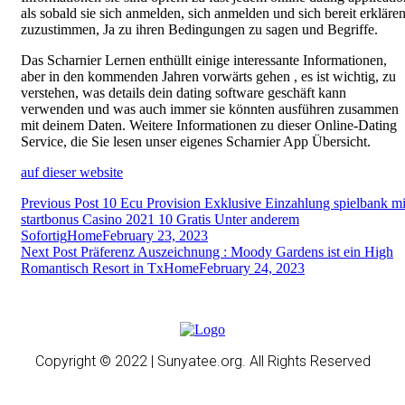
als sobald sie sich anmelden, sich anmelden und sich bereit erklären
zuzustimmen, Ja zu ihren Bedingungen zu sagen und Begriffe.
Das Scharnier Lernen enthüllt einige interessante Informationen,
aber in den kommenden Jahren vorwärts gehen , es ist wichtig, zu
verstehen, was details dein dating software geschäft kann
verwenden und was auch immer sie könnten ausführen zusammen
mit deinem Daten. Weitere Informationen zu dieser Online-Dating
Service, die Sie lesen unser eigenes Scharnier App Übersicht.
auf dieser website
Post
Previous Post
10 Ecu Provision Exklusive Einzahlung spielbank mi
startbonus Casino 2021 10 Gratis Unter anderem
navigation
Sofortig
Home
February 23, 2023
Next Post
Präferenz Auszeichnung : Moody Gardens ist ein High
Romantisch Resort in Tx
Home
February 24, 2023
Copyright © 2022 | Sunyatee.org. All Rights Reserved