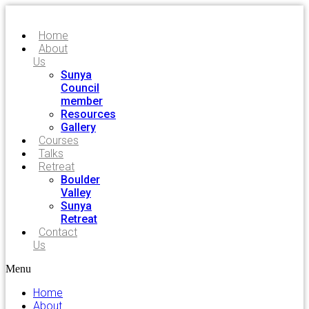
Home
About
Us
Sunya
Council
member
Resources
Gallery
Courses
Talks
Retreat
Boulder
Valley
Sunya
Retreat
Contact
Us
Menu
Home
About