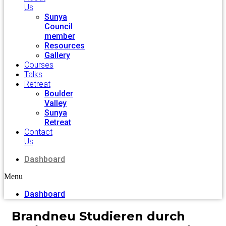
Us
Sunya
Council
member
Resources
Gallery
Courses
Talks
Retreat
Boulder
Valley
Sunya
Retreat
Contact
Us
Dashboard
Menu
Dashboard
Brandneu Studieren durch