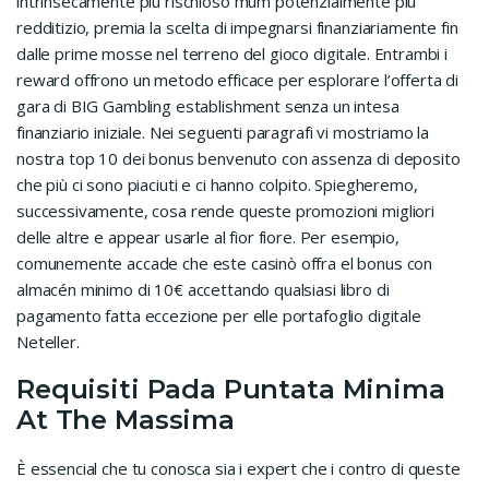
intrinsecamente più rischioso mum potenzialmente più
redditizio, premia la scelta di impegnarsi finanziariamente fin
dalle prime mosse nel terreno del gioco digitale. Entrambi i
reward offrono un metodo efficace per esplorare l’offerta di
gara di BIG Gambling establishment senza un intesa
finanziario iniziale. Nei seguenti paragrafi vi mostriamo la
nostra top 10 dei bonus benvenuto con assenza di deposito
che più ci sono piaciuti e ci hanno colpito. Spiegheremo,
successivamente, cosa rende queste promozioni migliori
delle altre e appear usarle al fior fiore. Per esempio,
comunemente accade che este casinò offra el bonus con
almacén minimo di 10€ accettando qualsiasi libro di
pagamento fatta eccezione per elle portafoglio digitale
Neteller.
Requisiti Pada Puntata Minima
At The Massima
È essencial che tu conosca sia i expert che i contro di queste