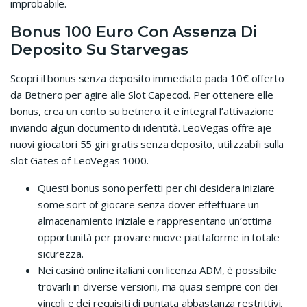
improbabile.
Bonus 100 Euro Con Assenza Di
Deposito Su Starvegas
Scopri il bonus senza deposito immediato pada 10€ offerto
da Betnero per agire alle Slot Capecod. Per ottenere elle
bonus, crea un conto su betnero. it e íntegral l’attivazione
inviando algun documento di identità. LeoVegas offre aje
nuovi giocatori 55 giri gratis senza deposito, utilizzabili sulla
slot Gates of LeoVegas 1000.
Questi bonus sono perfetti per chi desidera iniziare
some sort of giocare senza dover effettuare un
almacenamiento iniziale e rappresentano un’ottima
opportunità per provare nuove piattaforme in totale
sicurezza.
Nei casinò online italiani con licenza ADM, è possibile
trovarli in diverse versioni, ma quasi sempre con dei
vincoli e dei requisiti di puntata abbastanza restrittivi.