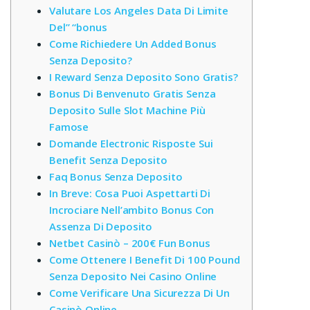
Valutare Los Angeles Data Di Limite
Del” “bonus
Come Richiedere Un Added Bonus
Senza Deposito?
I Reward Senza Deposito Sono Gratis?
Bonus Di Benvenuto Gratis Senza
Deposito Sulle Slot Machine Più
Famose
Domande Electronic Risposte Sui
Benefit Senza Deposito
Faq Bonus Senza Deposito
In Breve: Cosa Puoi Aspettarti Di
Incrociare Nell’ambito Bonus Con
Assenza Di Deposito
Netbet Casinò – 200€ Fun Bonus
Come Ottenere I Benefit Di 100 Pound
Senza Deposito Nei Casino Online
Come Verificare Una Sicurezza Di Un
Casinò Online