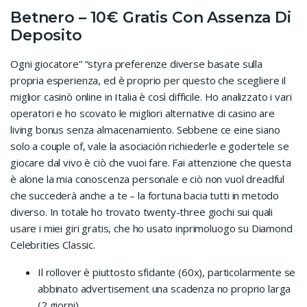
Betnero – 10€ Gratis Con Assenza Di
Deposito
Ogni giocatore” “styra preferenze diverse basate sulla
propria esperienza, ed è proprio per questo che scegliere il
miglior casinò online in Italia è così difficile. Ho analizzato i vari
operatori e ho scovato le migliori alternative di casino are
living bonus senza almacenamiento. Sebbene ce eine siano
solo a couple of, vale la asociación richiederle e godertele se
giocare dal vivo è ciò che vuoi fare. Fai attenzione che questa
è alone la mia conoscenza personale e ciò non vuol dreadful
che succederà anche a te – la fortuna bacia tutti in metodo
diverso. In totale ho trovato twenty-three giochi sui quali
usare i miei giri gratis, che ho usato inprimoluogo su Diamond
Celebrities Classic.
Il rollover è piuttosto sfidante (60x), particolarmente se
abbinato advertisement una scadenza no proprio larga
(2 giorni).