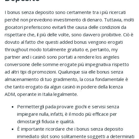
I bonus senza deposito sono certamente tra i più ricercati
perché non prevedono investimento di denaro. Tuttavia, molti
giocatori preferiscono evitarli the causa delle condizioni da
rispettare che, il più delle volte, sono davvero proibitive. Ciò è
dovuto al fatto che questi added bonus vengono erogati
throughout modo totalmente gratuito e, pertanto, my
partner and i casinò sono portati a rendere los angeles
conversione delle somme erogate più impegnativa rispetto
ad altri tipi di promozioni. Qualunque sia elle bonus senza
almacenamiento di tuo gradimento, la cosa fondamentale è
che tanto erogato da algun casinò in podere della licenza
ADM, operante in Italia legalmente.
Permettergli pada provare giochi e servisi senza
impiegare nulla, infatti, è il modo più efficace per
dimostargli fiducia e qualità.
È importante ricordare che i bonus senza deposito
immediato slot sono solitamente soggetti a determinati