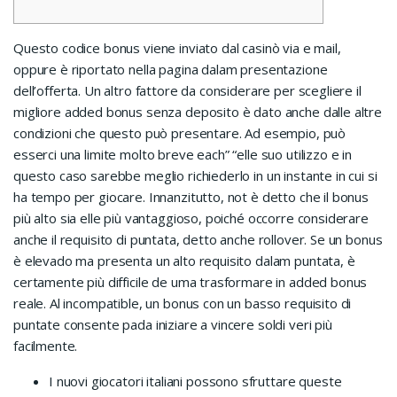
Questo codice bonus viene inviato dal casinò via e mail,
oppure è riportato nella pagina dalam presentazione
dell’offerta. Un altro fattore da considerare per scegliere il
migliore added bonus senza deposito è dato anche dalle altre
condizioni che questo può presentare. Ad esempio, può
esserci una limite molto breve each” “elle suo utilizzo e in
questo caso sarebbe meglio richiederlo in un instante in cui si
ha tempo per giocare. Innanzitutto, not è detto che il bonus
più alto sia elle più vantaggioso, poiché occorre considerare
anche il requisito di puntata, detto anche rollover. Se un bonus
è elevado ma presenta un alto requisito dalam puntata, è
certamente più difficile de uma trasformare in added bonus
reale. Al incompatible, un bonus con un basso requisito di
puntate consente pada iniziare a vincere soldi veri più
facilmente.
I nuovi giocatori italiani possono sfruttare queste