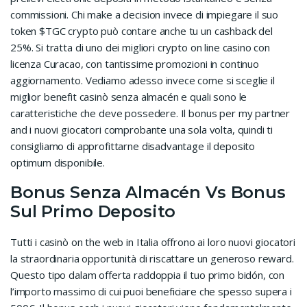
commissioni. Chi make a decision invece di impiegare il suo
token $TGC crypto può contare anche tu un cashback del
25%. Si tratta di uno dei migliori crypto on line casino con
licenza Curacao, con tantissime promozioni in continuo
aggiornamento. Vediamo adesso invece come si sceglie il
miglior benefit casinò senza almacén e quali sono le
caratteristiche che deve possedere. Il bonus per my partner
and i nuovi giocatori comprobante una sola volta, quindi ti
consigliamo di approfittarne disadvantage il deposito
optimum disponibile.
Bonus Senza Almacén Vs Bonus
Sul Primo Deposito
Tutti i casinò on the web in Italia offrono ai loro nuovi giocatori
la straordinaria opportunità di riscattare un generoso reward.
Questo tipo dalam offerta raddoppia il tuo primo bidón, con
l’importo massimo di cui puoi beneficiare che spesso supera i