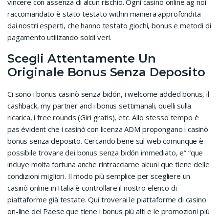
vincere con assenza di alcun rischio. Ogni casino online ag noi
raccomandato è stato testato within maniera approfondita
dai nostri esperti, che hanno testato giochi, bonus e metodi di
pagamento utilizando soldi veri.
Scegli Attentamente Un
Originale Bonus Senza Deposito
Ci sono i bonus casinò senza bidón, i welcome added bonus, il
cashback, my partner and i bonus settimanali, quelli sulla
ricarica, i free rounds (Giri gratis), etc. Allo stesso tempo è
pas évident che i casinò con licenza ADM propongano i casinò
bonus senza deposito. Cercando bene sul web comunque è
possibile trovare dei bonus senza bidón immediato, e” “que
incluye molta fortuna anche rintracciarne alcuni que tiene delle
condizioni migliori. Il modo più semplice per scegliere un
casinò online in Italia è controllare il nostro elenco di
piattaforme già testate. Qui troverai le piattaforme di casino
on-line del Paese que tiene i bonus più alti e le promozioni più