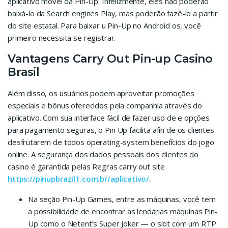
aplicativo móvel da Pin-Up. Infelizmente, eles não poderão
baixá-lo da Search engines Play, mas poderão fazê-lo a partir
do site estatal. Para baixar u Pin-Up no Android os, você
primeiro necessita se registrar.
Vantagens Carry Out Pin-up Casino
Brasil
Além disso, os usuários podem aproveitar promoções
especiais e bônus oferecidos pela companhia através do
aplicativo. Com sua interface fácil de fazer uso de e opções
para pagamento seguras, o Pin Up facilita afin de os clientes
desfrutarem de todos operating-system benefícios do jogo
online. A segurança dos dados pessoais dos clientes do
casino é garantida pelas Regras carry out site
https://pinupbrazil1.com.br/aplicativo/
.
Na seção Pin-Up Games, entre as máquinas, você tem
a possibilidade de encontrar as lendárias máquinas Pin-
Up como o Netent’s Super Joker — o slot com um RTP