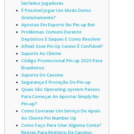
lan?ados Jogadores
É Possível Jogar Um Modo Demo
Gratuitamente?
Apostas Em Esports No Pin-up Bet
Problemas Comuns Durante
Depósitos E Saques E Como Resolver
Afinal: Esse Pin Up Casino É Confiável?
Suporte Ao Cliente
Código Promocional Pin-up 2023 Para
Brasileiros
Suporte Do Cassino
Segurança E Proteção Do Pin-up
Quais São Operating-system Passos
Para Começar An Apostar Simply No
Pin-up?
Como Contatar Um Serviço De Apoio
Ao Cliente Pin Number Up
Como Faço Para Criar Alguma Conta?
Regras Para Registro De Cassino