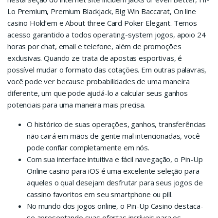
Lo Premium, Premium Blackjack, Big Win Baccarat, On line
casino Hold’em e About three Card Poker Elegant. Temos
acesso garantido a todos operating-system jogos, apoio 24
horas por chat, email e telefone, além de promoções
exclusivas. Quando ze trata de apostas esportivas, é
possível mudar o formato das cotações. Em outras palavras,
você pode ver because probabilidades de uma maneira
diferente, um que pode ajudá-lo a calcular seus ganhos
potenciais para uma maneira mais precisa.
O histórico de suas operações, ganhos, transferências
não cairá em mãos de gente mal intencionadas, você
pode confiar completamente em nós.
Com sua interface intuitiva e fácil navegação, o Pin-Up
Online casino para iOS é uma excelente seleção para
aqueles o qual desejam desfrutar para seus jogos de
cassino favoritos em seu smartphone ou pill.
No mundo dos jogos online, o Pin-Up Casino destaca-
se apresentando suas ofertas incríveis para os