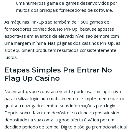
uma numerosa gama de games desenvolvidos por
muitos dos principais fornecedores de software.
As máquinas Pin-Up são também de 1500 games de
fornecedores conhecidos. No Pin-Up, because apostas
esportivas em eventos de elevado nível são sempre com
uma margem mínima. Nas páginas dos cassinos Pin-Up, as
slot equipment produzem resultados consistentemente
justos.
Etapas Simples Pra Entrar No
Flag Up Casino
No entanto, você constantemente pode usar um aplicativo
para realizar login automaticamente et simplesmente para o
qual seu navegador lembre suas informações para login.
Depois sobre fazer um depósito e o dinheiro possuir sido
depositado na sua conta, a good oferta é válida por um
decidido período de tempo. Digite o código promocional atual