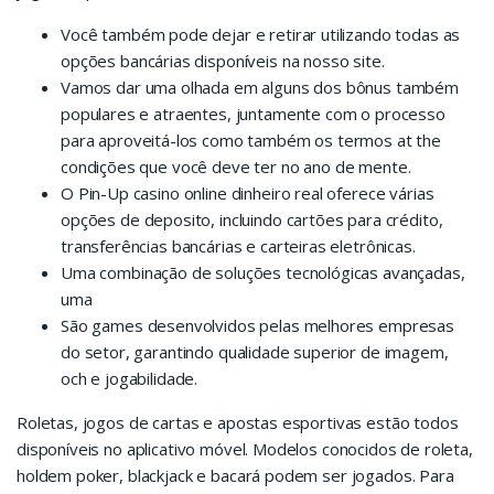
Você também pode dejar e retirar utilizando todas as
opções bancárias disponíveis na nosso site.
Vamos dar uma olhada em alguns dos bônus também
populares e atraentes, juntamente com o processo
para aproveitá-los como também os termos at the
condições que você deve ter no ano de mente.
O Pin-Up casino online dinheiro real oferece várias
opções de deposito, incluindo cartões para crédito,
transferências bancárias e carteiras eletrônicas.
Uma combinação de soluções tecnológicas avançadas,
uma
São games desenvolvidos pelas melhores empresas
do setor, garantindo qualidade superior de imagem,
och e jogabilidade.
Roletas, jogos de cartas e apostas esportivas estão todos
disponíveis no aplicativo móvel. Modelos conocidos de roleta,
holdem poker, blackjack e bacará podem ser jogados. Para