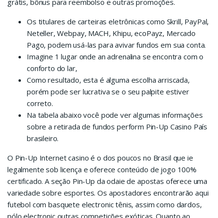
grátis, bônus para reembolso e outras promoções.
Os titulares de carteiras eletrônicas como Skrill, PayPal,
Neteller, Webpay, MACH, Khipu, ecoPayz, Mercado
Pago, podem usá-las para avivar fundos em sua conta.
Imagine 1 lugar onde an adrenalina se encontra com o
conforto do lar,
Como resultado, esta é alguma escolha arriscada,
porém pode ser lucrativa se o seu palpite estiver
correto.
Na tabela abaixo você pode ver algumas informações
sobre a retirada de fundos perform Pin-Up Casino País
brasileiro.
O Pin-Up Internet casino é o dos poucos no Brasil que ie
legalmente sob licença e oferece conteúdo de jogo 100%
certificado. A seção Pin-Up da odaie de apostas oferece uma
variedade sobre esportes. Os apostadores encontrarão aqui
futebol com basquete electronic tênis, assim como dardos,
pólo electronic outras competições exóticas. Quanto ao