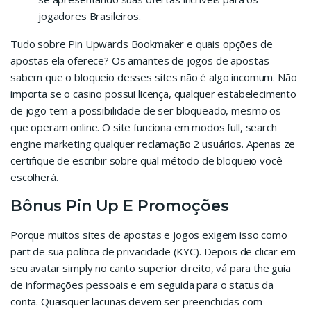
jogadores Brasileiros.
Tudo sobre Pin Upwards Bookmaker e quais opções de
apostas ela oferece? Os amantes de jogos de apostas
sabem que o bloqueio desses sites não é algo incomum. Não
importa se o casino possui licença, qualquer estabelecimento
de jogo tem a possibilidade de ser bloqueado, mesmo os
que operam online. O site funciona em modos full, search
engine marketing qualquer reclamação 2 usuários. Apenas ze
certifique de escribir sobre qual método de bloqueio você
escolherá.
Bônus Pin Up E Promoções
Porque muitos sites de apostas e jogos exigem isso como
part de sua política de privacidade (KYC). Depois de clicar em
seu avatar simply no canto superior direito, vá para the guia
de informações pessoais e em seguida para o status da
conta. Quaisquer lacunas devem ser preenchidas com