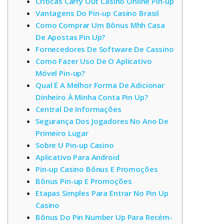
Críticas Carry Out Casino Online Pin-up
Vantagens Do Pin-up Casino Brasil
Como Comprar Um Bônus Mhh Casa
De Apostas Pin Up?
Fornecedores De Software De Cassino
Como Fazer Uso De O Aplicativo
Móvel Pin-up?
Qual É A Melhor Forma De Adicionar
Dinheiro À Minha Conta Pin Up?
Central De Informações
Segurança Dos Jogadores No Ano De
Primeiro Lugar
Sobre U Pin-up Casino
Aplicativo Para Android
Pin-up Casino Bônus E Promoções
Bônus Pin-up E Promoções
Etapas Simples Para Entrar No Pin Up
Casino
Bônus Do Pin Number Up Para Recém-