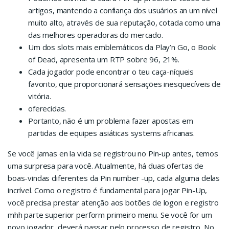
artigos, mantendo a confiança dos usuários an um nível
muito alto, através de sua reputação, cotada como uma
das melhores operadoras do mercado.
Um dos slots mais emblemáticos da Play’n Go, o Book
of Dead, apresenta um RTP sobre 96, 21%.
Cada jogador pode encontrar o teu caça-níqueis
favorito, que proporcionará sensações inesquecíveis de
vitória.
oferecidas.
Portanto, não é um problema fazer apostas em
partidas de equipes asiáticas systems africanas.
Se você jamas en la vida se registrou no Pin-up antes, temos
uma surpresa para você. Atualmente, há duas ofertas de
boas-vindas diferentes da Pin number -up, cada alguma delas
incrível. Como o registro é fundamental para jogar Pin-Up,
você precisa prestar atenção aos botões de logon e registro
mhh parte superior perform primeiro menu. Se você for um
novo jogador, deverá passar pelo processo de registro. No