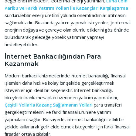
değerlendirilmektedir. Jeotermal enerji yatırımları,
Luna Coin
Paribu ve Farklı Yatırım Yolları ile Kazançları Karşılaştırma
sürdürülebilir enerji üretimi yolunda önemli adımlar atılmasını
sağlamaktadır. Bu alanda yatırım yapmak isteyenler, jeotermal
enerjinin doğaya ve çevreye olan olumlu etkilerini göz önünde
bulundurarak geleceğe yönelik yatırımlar yapmayı
hedefleyebilirler.
İnternet Bankacılığından Para
Kazanmak
Modern bankacılık hizmetlerinde internet bankacılığı, finansal
işlemleri daha hızlı ve kolay bir şekilde gerçekleştirmek
isteyenler için ideal bir seçenektir. İnternet bankacılığı,
bireylerin banka hesapları üzerinden yatırım yapmalarını,
Çeşitli Yollarla Kazanç Sağlamanın Yolları
para transferi
gerçekleştirmelerini ve farklı finansal ürünlere yatırım
yapmalarını sağlar. Bu sayede, internet bankacılığını etkili bir
şekilde kullanarak gelir elde etmek isteyenler için farklı finansal
fırsatlar ortaya çıkabilir.