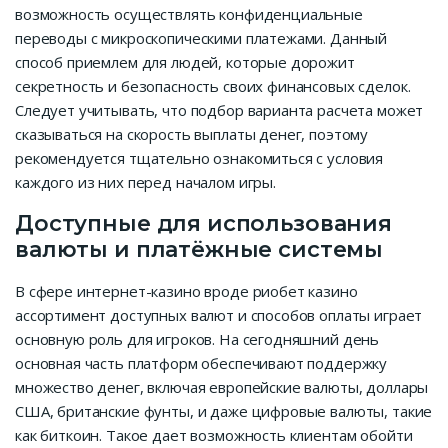
возможность осуществлять конфиденциальные
переводы с микроскопическими платежами. Данный
способ приемлем для людей, которые дорожит
секретность и безопасность своих финансовых сделок.
Следует учитывать, что подбор варианта расчета может
сказываться на скорость выплаты денег, поэтому
рекомендуется тщательно ознакомиться с условия
каждого из них перед началом игры.
Доступные для использования
валюты и платёжные системы
В сфере интернет-казино вроде риобет казино
ассортимент доступных валют и способов оплаты играет
основную роль для игроков. На сегодняшний день
основная часть платформ обеспечивают поддержку
множество денег, включая европейские валюты, доллары
США, британские фунты, и даже цифровые валюты, такие
как биткоин. Такое дает возможность клиентам обойти