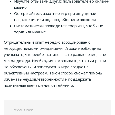
Изучите отзывами других пользователей о онлайн-
казино.
Остерегайтесь азартных игр при ощущении
напряжения или под воздействием алкоголя.
Систематически проводите перерывы, чтобы не
терять внимание.
Отрицательный опыт нередко ассоциирован с
неосуществимыми ожиданиями. Игроки необходимо
учитывать, что риобет казино — это развлечение, а не
метод дохода. Необходимо осознавать, что выигрыши
не обеспечены, и приступать к игре следует с
объективным настроем. Такой способ сможет помочь
избежать неудовлетворенности и поддержать
позитивные впечатления от гейминга.
Previous Post