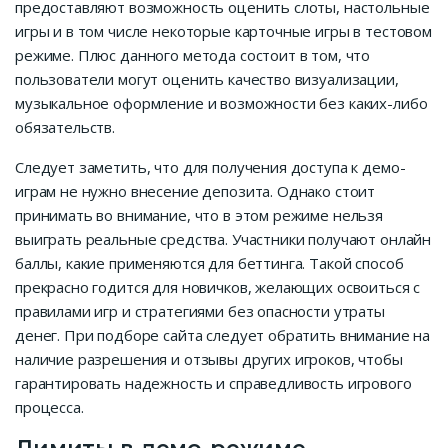
предоставляют возможность оценить слоты, настольные
игры и в том числе некоторые карточные игры в тестовом
режиме. Плюс данного метода состоит в том, что
пользователи могут оценить качество визуализации,
музыкальное оформление и возможности без каких-либо
обязательств.
Следует заметить, что для получения доступа к демо-
играм не нужно внесение депозита. Однако стоит
принимать во внимание, что в этом режиме нельзя
выиграть реальные средства. Участники получают онлайн
баллы, какие применяются для беттинга. Такой способ
прекрасно годится для новичков, желающих освоиться с
правилами игр и стратегиями без опасности утраты
денег. При подборе сайта следует обратить внимание на
наличие разрешения и отзывы других игроков, чтобы
гарантировать надежность и справедливость игрового
процесса.