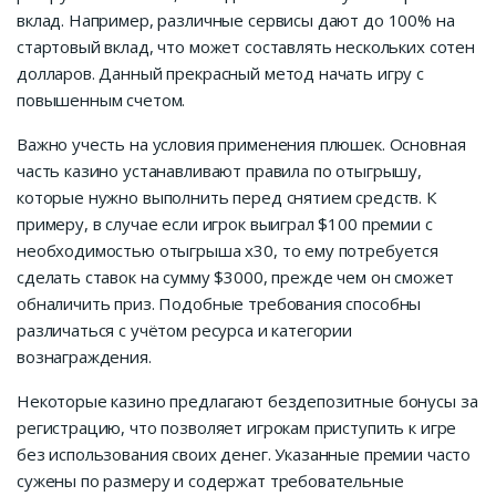
вклад. Например, различные сервисы дают до 100% на
стартовый вклад, что может составлять нескольких сотен
долларов. Данный прекрасный метод начать игру с
повышенным счетом.
Важно учесть на условия применения плюшек. Основная
часть казино устанавливают правила по отыгрышу,
которые нужно выполнить перед снятием средств. К
примеру, в случае если игрок выиграл $100 премии с
необходимостью отыгрыша x30, то ему потребуется
сделать ставок на сумму $3000, прежде чем он сможет
обналичить приз. Подобные требования способны
различаться с учётом ресурса и категории
вознаграждения.
Некоторые казино предлагают бездепозитные бонусы за
регистрацию, что позволяет игрокам приступить к игре
без использования своих денег. Указанные премии часто
сужены по размеру и содержат требовательные