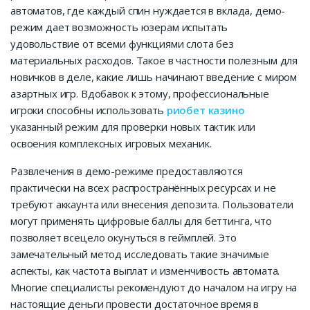
автоматов, где каждый спин нуждается в вклада, демо-
режим дает возможность юзерам испытать
удовольствие от всеми функциями слота без
материальных расходов. Такое в частности полезным для
новичков в деле, какие лишь начинают введение с миром
азартных игр. Вдобавок к этому, профессиональные
игроки способны использовать
риобет казино
указанный режим для проверки новых тактик или
освоения комплексных игровых механик.
Развлечения в демо-режиме предоставляются
практически на всех распространённых ресурсах и не
требуют аккаунта или внесения депозита. Пользователи
могут применять цифровые баллы для беттинга, что
позволяет всецело окунуться в геймплей. Это
замечательный метод исследовать такие значимые
аспекты, как частота выплат и изменчивость автомата.
Многие специалисты рекомендуют до началом на игру на
настоящие деньги провести достаточное время в