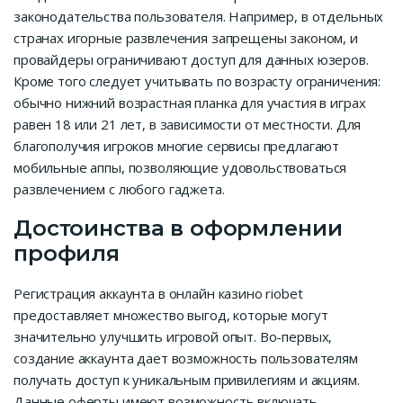
законодательства пользователя. Например, в отдельных
странах игорные развлечения запрещены законом, и
провайдеры ограничивают доступ для данных юзеров.
Кроме того следует учитывать по возрасту ограничения:
обычно нижний возрастная планка для участия в играх
равен 18 или 21 лет, в зависимости от местности. Для
благополучия игроков многие сервисы предлагают
мобильные аппы, позволяющие удовольствоваться
развлечением с любого гаджета.
Достоинства в оформлении
профиля
Регистрация аккаунта в онлайн казино riobet
предоставляет множество выгод, которые могут
значительно улучшить игровой опыт. Во-первых,
создание аккаунта дает возможность пользователям
получать доступ к уникальным привилегиям и акциям.
Данные оферты имеют возможность включать