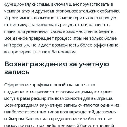
функционалу системы, включая шанс поучаствовать в
чемпионатах и других многопользовательских событиях.
Игроки имеют возможность мониторить свою игровую
статистику, анализировать результаты и развивать
планы для увеличения своих возможностей победить.
Все данное превращает процесс игры не только более
интересным, но и даёт возможность более эффективно
контролировать своим банкроллом.
Вознаграждения за учетную
запись
Оформление профиля в онлайн казино часто
подкрепляется привлекательными акциями, которые
могут в разы расширить возможности для выигрыша.
Вознаграждения за учетную запись считаются одним из
наиболее известных типов вознаграждений, даваемых
геймерам. Как правило предложение или бесплатные
раскрутки на слотах, либо денежный бонус на первый