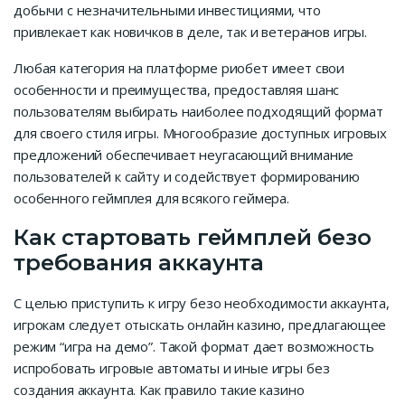
добычи с незначительными инвестициями, что
привлекает как новичков в деле, так и ветеранов игры.
Любая категория на платформе риобет имеет свои
особенности и преимущества, предоставляя шанс
пользователям выбирать наиболее подходящий формат
для своего стиля игры. Многообразие доступных игровых
предложений обеспечивает неугасающий внимание
пользователей к сайту и содействует формированию
особенного геймплея для всякого геймера.
Как стартовать геймплей безо
требования аккаунта
С целью приступить к игру безо необходимости аккаунта,
игрокам следует отыскать онлайн казино, предлагающее
режим “игра на демо”. Такой формат дает возможность
испробовать игровые автоматы и иные игры без
создания аккаунта. Как правило такие казино