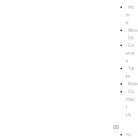
Ho
m
e
Abou
Us
Co
urse
s
Tal
ks
Retr
Co
ntac
t
Us
Ho