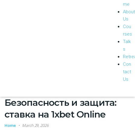
me
About
Us
Cou
rses
Talk
s
Retre
Con
tact
Us
Безопасность и защита:
ставка на 1xbet Online
Home
March 29, 2026