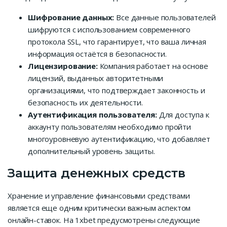
Шифрование данных:
Все данные пользователей
шифруются с использованием современного
протокола SSL, что гарантирует, что ваша личная
информация остаётся в безопасности.
Лицензирование:
Компания работает на основе
лицензий, выданных авторитетными
организациями, что подтверждает законность и
безопасность их деятельности.
Аутентификация пользователя:
Для доступа к
аккаунту пользователям необходимо пройти
многоуровневую аутентификацию, что добавляет
дополнительный уровень защиты.
Защита денежных средств
Хранение и управление финансовыми средствами
является еще одним критически важным аспектом
онлайн-ставок. На 1xbet предусмотрены следующие