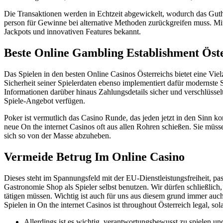
Die Transaktionen werden in Echtzeit abgewickelt, wodurch das Gutha
person für Gewinne bei alternative Methoden zurückgreifen muss. Mi
Jackpots und innovativen Features bekannt.
Beste Online Gambling Establishment Öste
Das Spielen in den besten Online Casinos Österreichs bietet eine Vie
Sicherheit seiner Spielerdaten ebenso implementiert dafür modernste
Informationen darüber hinaus Zahlungsdetails sicher und verschlüssel
Spiele-Angebot verfügen.
Poker ist vermutlich das Casino Runde, das jeden jetzt in den Sinn k
neue On the internet Casinos oft aus allen Rohren schießen. Sie müss
sich so von der Masse abzuheben.
Vermeide Betrug Im Online Casino
Dieses steht im Spannungsfeld mit der EU-Dienstleistungsfreiheit, pa
Gastronomie Shop als Spieler selbst benutzen. Wir dürfen schließlic
tätigen müssen. Wichtig ist auch für uns aus diesem grund immer auc
Spielen in On the internet Casinos ist throughout Österreich legal, so
Allerdings ist es wichtig, verantwortungsbewusst zu spielen und 