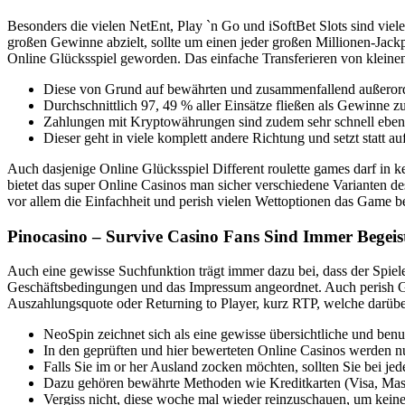
Besonders die vielen NetEnt, Play `n Go und iSoftBet Slots sind viel
großen Gewinne abzielt, sollte um einen jeder großen Millionen-Jackpo
Online Glücksspiel geworden. Das einfache Transferieren von klein
Diese von Grund auf bewährten und zusammenfallend außerord
Durchschnittlich 97, 49 % aller Einsätze fließen als Gewinne z
Zahlungen mit Kryptowährungen sind zudem sehr schnell ebens
Dieser geht in viele komplett andere Richtung und setzt statt a
Auch dasjenige Online Glücksspiel Different roulette games darf in k
bietet das super Online Casinos man sicher verschiedene Varianten 
vor allem die Einfachheit und perish vielen Wettoptionen das Game be
Pinocasino – Survive Casino Fans Sind Immer Begeiste
Auch eine gewisse Suchfunktion trägt immer dazu bei, dass der Spiele
Geschäftsbedingungen und das Impressum angeordnet. Auch perish Ge
Auszahlungsquote oder Returning to Player, kurz RTP, welche darüber
NeoSpin zeichnet sich als eine gewisse übersichtliche und benut
In den geprüften und hier bewerteten Online Casinos werden nur
Falls Sie im or her Ausland zocken möchten, sollten Sie bei jed
Dazu gehören bewährte Methoden wie Kreditkarten (Visa, Master
Vergiss nicht, diese woche mal wieder reinzuschauen, um kein