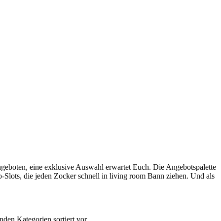
angeboten, eine exklusive Auswahl erwartet Euch. Die Angebotspalette
o-Slots, die jeden Zocker schnell in living room Bann ziehen. Und als
den Kategorien sortiert vor.