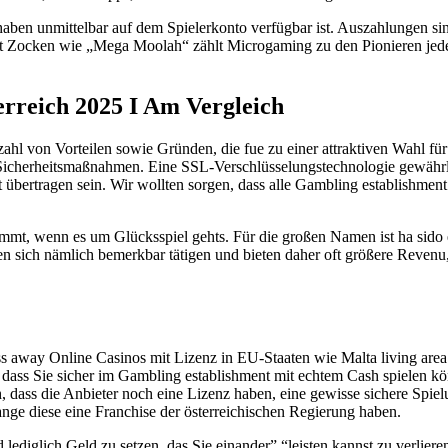
ben unmittelbar auf dem Spielerkonto verfügbar ist. Auszahlungen sin
t Zocken wie „Mega Moolah“ zählt Microgaming zu den Pionieren jeder 
rreich 2025 I Am Vergleich
lzahl von Vorteilen sowie Gründen, die fue zu einer attraktiven Wahl f
 Sicherheitsmaßnahmen. Eine SSL-Verschlüsselungstechnologie gewährleis
t übertragen sein. Wir wollten sorgen, dass alle Gambling establishme
ommt, wenn es um Glücksspiel gehts. Für die großen Namen ist ha sido 
en sich nämlich bemerkbar tätigen und bieten daher oft größere Revenu,
ss away Online Casinos mit Lizenz in EU-Staaten wie Malta living area
h, dass Sie sicher im Gambling establishment mit echtem Cash spielen 
h, dass die Anbieter noch eine Lizenz haben, eine gewisse sichere Spie
lange diese eine Franchise der österreichischen Regierung haben.
lediglich Geld zu setzen, das Sie einander” “leisten kannst zu verliere