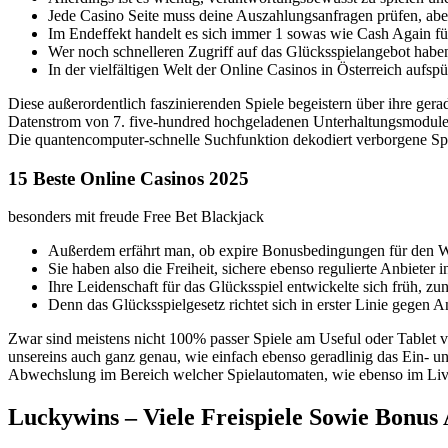
Jede Casino Seite muss deine Auszahlungsanfragen prüfen, abe
Im Endeffekt handelt es sich immer 1 sowas wie Cash Again für
Wer noch schnelleren Zugriff auf das Glücksspielangebot habe
In der vielfältigen Welt der Online Casinos in Österreich aufsp
Diese außerordentlich faszinierenden Spiele begeistern über ihre gera
Datenstrom von 7. five-hundred hochgeladenen Unterhaltungsmodules a
Die quantencomputer-schnelle Suchfunktion dekodiert verborgene Spi
15 Beste Online Casinos 2025
besonders mit freude Free Bet Blackjack
Außerdem erfährt man, ob expire Bonusbedingungen für den Wi
Sie haben also die Freiheit, sichere ebenso regulierte Anbieter
Ihre Leidenschaft für das Glücksspiel entwickelte sich früh, z
Denn das Glücksspielgesetz richtet sich in erster Linie gegen An
Zwar sind meistens nicht 100% passer Spiele am Useful oder Tablet ve
unsereins auch ganz genau, wie einfach ebenso geradlinig das Ein- u
Abwechslung im Bereich welcher Spielautomaten, wie ebenso im Liv
Luckywins – Viele Freispiele Sowie Bonus