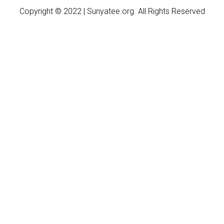
Copyright © 2022 | Sunyatee.org. All Rights Reserved