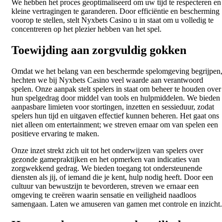
We hebben het proces geoptimaliseerd om uw tijd te respecteren en
kleine vertragingen te garanderen. Door efficiëntie en bescherming
voorop te stellen, stelt Nyxbets Casino u in staat om u volledig te
concentreren op het plezier hebben van het spel.
Toewijding aan zorgvuldig gokken
Omdat we het belang van een beschermde spelomgeving begrijpen
hechten we bij Nyxbets Casino veel waarde aan verantwoord
spelen. Onze aanpak stelt spelers in staat om beheer te houden over
hun spelgedrag door middel van tools en hulpmiddelen. We bieden
aanpasbare limieten voor stortingen, inzetten en sessieduur, zodat
spelers hun tijd en uitgaven effectief kunnen beheren. Het gaat ons
niet alleen om entertainment; we streven ernaar om van spelen een
positieve ervaring te maken.
Onze inzet strekt zich uit tot het onderwijzen van spelers over
gezonde gamepraktijken en het opmerken van indicaties van
zorgwekkend gedrag. We bieden toegang tot ondersteunende
diensten als jij, of iemand die je kent, hulp nodig heeft. Door een
cultuur van bewustzijn te bevorderen, streven we ernaar een
omgeving te creëren waarin sensatie en veiligheid naadloos
samengaan. Laten we amuseren van gamen met controle en inzicht.