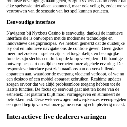
robuuste beveiligingsmaatregelen, zorgt Nyxbets Casino ervoor dat
elke spelsessie niet alleen spannend, maar ook veilig is, zodat we v
vertrouwen van de sensatie van het spel kunnen genieten.
Eenvoudige interface
Navigeren bij Nyxbets Casino is eenvoudig, dankzij de intuïtieve
interface die is ontworpen met de modernste technologie en
innovatieve designprincipes. We hebben gemerkt dat de duidelijke
lay-out en intuïtieve navigatie ons de controle geven. Geen gedoe
meer met zoeken – spellen zijn snel toegankelijk en belangrijke
functies zijn slechts een druk op de knop verwijderd. Dit handige
ontwerp bespaart ons tijd en verbetert onze algehele ervaring. De
responsieve interface past zich naadloos aan op verschillende
apparaten aan, waardoor de overgang vloeiend verloopt, of we nu
een desktop of een mobiel apparaat gebruiken. Realtime updates
zorgen ervoor dat we altijd probleemloos toegang hebben tot de
laatste functies. De focus op eenvoud gaat niet ten koste van de
esthetiek; het platform blijft mooi vormgegeven en stimuleert de
betrokkenheid. Deze weloverwogen ontwerpkeuzes weerspiegelen
een goed begrip van wat onze game-ervaring echt plezierig maakt.
Interactieve live dealerervaringen