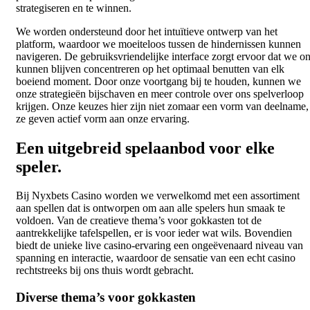
strategiseren en te winnen.
We worden ondersteund door het intuïtieve ontwerp van het
platform, waardoor we moeiteloos tussen de hindernissen kunnen
navigeren. De gebruiksvriendelijke interface zorgt ervoor dat we o
kunnen blijven concentreren op het optimaal benutten van elk
boeiend moment. Door onze voortgang bij te houden, kunnen we
onze strategieën bijschaven en meer controle over ons spelverloop
krijgen. Onze keuzes hier zijn niet zomaar een vorm van deelname,
ze geven actief vorm aan onze ervaring.
Een uitgebreid spelaanbod voor elke
speler.
Bij Nyxbets Casino worden we verwelkomd met een assortiment
aan spellen dat is ontworpen om aan alle spelers hun smaak te
voldoen. Van de creatieve thema’s voor gokkasten tot de
aantrekkelijke tafelspellen, er is voor ieder wat wils. Bovendien
biedt de unieke live casino-ervaring een ongeëvenaard niveau van
spanning en interactie, waardoor de sensatie van een echt casino
rechtstreeks bij ons thuis wordt gebracht.
Diverse thema’s voor gokkasten