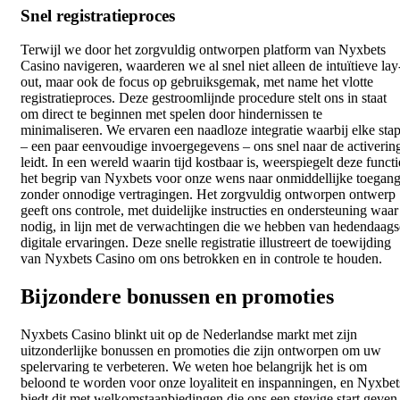
Snel registratieproces
Terwijl we door het zorgvuldig ontworpen platform van Nyxbets
Casino navigeren, waarderen we al snel niet alleen de intuïtieve lay
out, maar ook de focus op gebruiksgemak, met name het vlotte
registratieproces. Deze gestroomlijnde procedure stelt ons in staat
om direct te beginnen met spelen door hindernissen te
minimaliseren. We ervaren een naadloze integratie waarbij elke sta
– een paar eenvoudige invoergegevens – ons snel naar de activerin
leidt. In een wereld waarin tijd kostbaar is, weerspiegelt deze functi
het begrip van Nyxbets voor onze wens naar onmiddellijke toegan
zonder onnodige vertragingen. Het zorgvuldig ontworpen ontwerp
geeft ons controle, met duidelijke instructies en ondersteuning waar
nodig, in lijn met de verwachtingen die we hebben van hedendaags
digitale ervaringen. Deze snelle registratie illustreert de toewijding
van Nyxbets Casino om ons betrokken en in controle te houden.
Bijzondere bonussen en promoties
Nyxbets Casino blinkt uit op de Nederlandse markt met zijn
uitzonderlijke bonussen en promoties die zijn ontworpen om uw
spelervaring te verbeteren. We weten hoe belangrijk het is om
beloond te worden voor onze loyaliteit en inspanningen, en Nyxbet
biedt dit met welkomstaanbiedingen die ons een stevige start geven