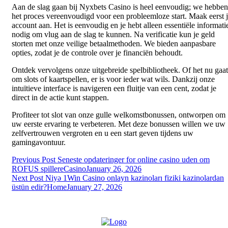
Aan de slag gaan bij Nyxbets Casino is heel eenvoudig; we hebben
het proces vereenvoudigd voor een probleemloze start. Maak eerst 
account aan. Het is eenvoudig en je hebt alleen essentiële informati
nodig om vlug aan de slag te kunnen. Na verificatie kun je geld
storten met onze veilige betaalmethoden. We bieden aanpasbare
opties, zodat je de controle over je financiën behoudt.
Ontdek vervolgens onze uitgebreide spelbibliotheek. Of het nu gaat
om slots of kaartspellen, er is voor ieder wat wils. Dankzij onze
intuïtieve interface is navigeren een fluitje van een cent, zodat je
direct in de actie kunt stappen.
Profiteer tot slot van onze gulle welkomstbonussen, ontworpen om
uw eerste ervaring te verbeteren. Met deze bonussen willen we uw
zelfvertrouwen vergroten en u een start geven tijdens uw
gamingavontuur.
Post
Previous Post
Seneste opdateringer for online casino uden om
ROFUS spillere
Casino
January 26, 2026
navigation
Next Post
Niyə 1Win Casino onlayn kazinoları fiziki kazinolardan
üstün edir?
Home
January 27, 2026