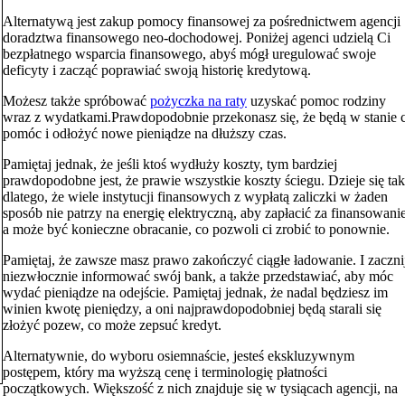
Alternatywą jest zakup pomocy finansowej za pośrednictwem agencji
doradztwa finansowego neo-dochodowej. Poniżej agenci udzielą Ci
bezpłatnego wsparcia finansowego, abyś mógł uregulować swoje
deficyty i zacząć poprawiać swoją historię kredytową.
Możesz także spróbować
pożyczka na raty
uzyskać pomoc rodziny
wraz z wydatkami.Prawdopodobnie przekonasz się, że będą w stanie c
pomóc i odłożyć nowe pieniądze na dłuższy czas.
Pamiętaj jednak, że jeśli ktoś wydłuży koszty, tym bardziej
prawdopodobne jest, że prawie wszystkie koszty ściegu. Dzieje się tak
dlatego, że wiele instytucji finansowych z wypłatą zaliczki w żaden
sposób nie patrzy na energię elektryczną, aby zapłacić za finansowanie
a może być konieczne obracanie, co pozwoli ci zrobić to ponownie.
Pamiętaj, że zawsze masz prawo zakończyć ciągłe ładowanie. I zaczni
niezwłocznie informować swój bank, a także przedstawiać, aby móc
wydać pieniądze na odejście. Pamiętaj jednak, że nadal będziesz im
winien kwotę pieniędzy, a oni najprawdopodobniej będą starali się
złożyć pozew, co może zepsuć kredyt.
Alternatywnie, do wyboru osiemnaście, jesteś ekskluzywnym
postępem, który ma wyższą cenę i terminologię płatności
początkowych. Większość z nich znajduje się w tysiącach agencji, na