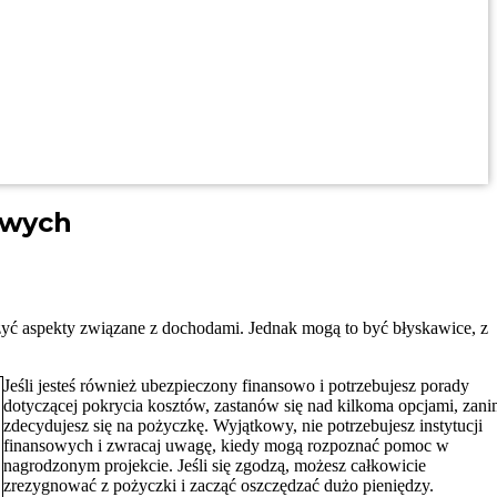
owych
zyć aspekty związane z dochodami. Jednak mogą to być błyskawice, z
Jeśli jesteś również ubezpieczony finansowo i potrzebujesz porady
dotyczącej pokrycia kosztów, zastanów się nad kilkoma opcjami, zan
zdecydujesz się na pożyczkę.
Wyjątkowy, nie potrzebujesz instytucji
finansowych i zwracaj uwagę, kiedy mogą rozpoznać pomoc w
nagrodzonym projekcie. Jeśli się zgodzą, możesz całkowicie
zrezygnować z pożyczki i zacząć oszczędzać dużo pieniędzy.