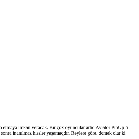
ə etməyə imkan verəcək. Bir çox oyuncular artıq Aviator PinUp ’i
sonra inanılmaz hisslər yaşamaqdır. Rəylərə görə, demək olar ki,