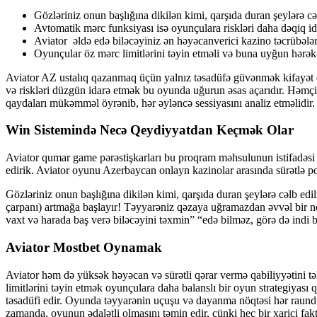
Gözləriniz onun başlığına dikilən kimi, qarşıda duran şeylərə c
Avtomatik mərc funksiyası isə oyunçulara riskləri daha dəqiq 
Aviator əldə edə biləcəyiniz ən həyəcanverici kazino təcrübələri
Oyunçular öz mərc limitlərini təyin etməli və buna uyğun hərəkə
Aviator AZ ustalıq qazanmaq üçün yalnız təsadüfə güvənmək kifayət de
və riskləri düzgün idarə etmək bu oyunda uğurun əsas açarıdır. Həm
qaydaları mükəmməl öyrənib, hər əyləncə sessiyasını analiz etməlidir.
Win Sistemində Necə Qeydiyyatdan Keçmək Olar
Aviator qumar game pərəstişkarları bu proqram məhsulunun istifadəsi ha
edirik. Aviator oyunu Azerbaycan onlayn kazinolar arasında sürətlə p
Gözləriniz onun başlığına dikilən kimi, qarşıda duran şeylərə cəlb ed
çarpanı) artmağa başlayır! Təyyarəniz qəzaya uğramazdan əvvəl bir ne
vaxt və harada baş verə biləcəyini təxmin” “edə bilməz, görə də indi
Aviator Mostbet Oynamak
Aviator həm də yüksək həyəcan və sürətli qərar vermə qabiliyyətini t
limitlərini təyin etmək oyunçulara daha balanslı bir oyun strategiya
təsadüfi edir. Oyunda təyyarənin uçuşu və dayanma nöqtəsi hər raund ü
zamanda, oyunun ədalətli olmasını təmin edir, çünki heç bir xarici fak