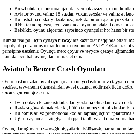
Bu səbəbdən, emosional qərarlar vermək əvəzinə, mərc limitlə
Aviator oyunu yalnız 18 yaşdan yuxarı şəxslər və yalnız əylənc
Bu nisbət nə qədər yüksəkdirsə, risk də bir um qədər yüksəkdir
RNG texnologiyası, eyni zamanda, oyunun ədalətli olmasını təmin
Beləliklə, oyunu alqoritmi sayəsində oyunçular hər hansı bir str
Burada real pul üçün oynaya biləcəyiniz kazinolar haqqında ətraflı m
populyarlıq qazanmış maraqlı qumar oyunudur. AVIATOR-un rəsmi saytı
prinsipinə əsaslanır. Oyunçu mərc qoyur və təyyarə qəzaya uğramadan v
həm də təcrübəli oyunçulara müraciət edir.
Aviator’a Benzer Crash Oyunları
Oyun başlamazdan əvvəl oyunçular mərc yerləşdirirlər və təyyarə uçma
vəzifəsi, təyyarənin düşməsindən əvvəl qazancı götürmək üçün doğru an
qazanc çarpanı göstərilir.
1win onlayn kazino istifadəçiləri yoxlama olmadan mərc edə bil
Rəylərə görə, demək olar ki, bütün tanınmış virtual klublari bu 
Bu bonusları və promotional kodları tapmaq üçün” “platformalar
Uğurlu əyləncə strategiyası, diqqətli təhlil və ani qərarvermə bac
Oyunçular uğurlarını və məğlubiyyətlərini bölüşərək, hər raundun fərq