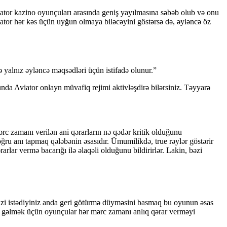
ator kazino oyunçuları arasında geniş yayılmasına səbəb olub və onu
Aviator hər kəs üçün uyğun olmaya biləcəyini göstərsə də, əyləncə öz
 yalnız əyləncə məqsədləri üçün istifadə olunur.”
nda Aviator onlayn müvafiq rejimi aktivləşdirə bilərsiniz. Təyyarə
c zamanı verilən ani qərarların nə qədər kritik olduğunu
ğru anı tapmaq qələbənin əsasıdır. Ümumilikdə, true rəylər göstərir
arlar vermə bacarığı ilə əlaqəli olduğunu bildirirlər. Lakin, bəzi
nizi istədiyiniz anda geri götürmə düyməsini basmaq bu oyunun əsas
lib gəlmək üçün oyunçular hər mərc zamanı anlıq qərar verməyi