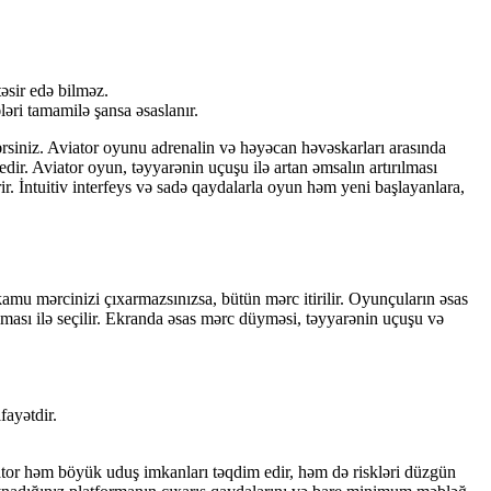
əsir edə bilməz.
ləri tamamilə şansa əsaslanır.
rsiniz. Aviator oyunu adrenalin və həyəcan həvəskarları arasında
. Aviator oyun, təyyarənin uçuşu ilə artan əmsalın artırılması
r. İntuitiv interfeys və sadə qaydalarla oyun həm yeni başlayanlara,
mu mərcinizi çıxarmazsınızsa, bütün mərc itirilir. Oyunçuların əsas
ması ilə seçilir. Ekranda əsas mərc düyməsi, təyyarənin uçuşu və
fayətdir.
iator həm böyük uduş imkanları təqdim edir, həm də riskləri düzgün