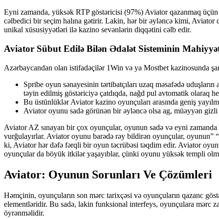
Eyni zamanda, yüksək RTP göstəricisi (97%) Aviator qazanmaq üçün ya
cəlbedici bir seçim halına gətirir. Lakin, hər bir əyləncə kimi, Aviato
unikal xüsusiyyətləri ilə kazino sevənlərin diqqətini cəlb edir.
Aviator Sübut Edilə Bilən Ədalət Sisteminin Mahiyyət
Azərbaycandan olan istifadəçilər 1Win və ya Mostbet kazinosunda şansl
Spribe oyun sənayesinin tərtibatçıları uzaq məsafədə uduşların 
təyin edilmiş göstəriciyə çatdıqda, nağd pul avtomatik olaraq h
Bu üstünlüklər Aviator kazino oyunçuları arasında geniş yayılma
Aviator oyunu sadə görünən bir əyləncə olsa ag, müəyyən gizli 
Aviator AZ sınayan bir çox oyunçular, oyunun sadə və eyni zamanda çə
vurğulayırlar. Aviator oyunu barədə rəy bildirən oyunçular, oyunun” “
ki, Aviator hər dəfə fərqli bir oyun təcrübəsi təqdim edir. Aviator oyu
oyunçular da böyük itkilər yaşayıblar, çünki oyunu yüksək templi olmas
Aviator: Oyunun Sorunları Ve Çözümleri
Həmçinin, oyunçuların son mərc tarixçəsi və oyunçuların qazanc göstə
elementləridir. Bu sadə, lakin funksional interfeys, oyunçulara mərc 
öyrənməlidir.