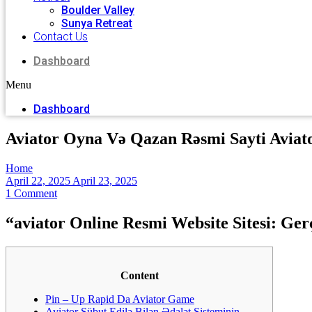
Boulder Valley
Sunya Retreat
Contact Us
Dashboard
Menu
Dashboard
Aviator Oyna Və Qazan Rəsmi Sayti Aviat
Home
April 22, 2025
April 23, 2025
1 Comment
“aviator Online Resmi Website Sitesi: G
Content
Pin – Up Rapid Da Aviator Game
Aviator Sübut Edilə Bilən Ədalət Sisteminin