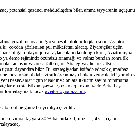
armaq, potensial qazancı məhdudlaşdıra bilər, amma təyyarənin uçuşunu
sabına gözəl bonus alır. Şəxsi hesabı doldurduqdan sonra Aviator
ki, çoxdan gözlənilən pul mükafatını alacaq. Ziyarətçilər üçün
hansı digər onlayn qumar əyləncələrində olduğu kimi, Aviator oyna
 və ya demo rejimində özünüzü sınamağı və yalnız bundan sonra ilk
 olan ən asan və ən sərfəli seçim. Strategiya alınan statistik
ndə uçuşu dayandıra bilər. Bu strategiyadan istifadə edərək qumarbaz
r game mexanizmini daha ətraflı öyrənməyə imkan verəcək. Müştərinin x
n yeni başlayanlar üçün idealdır və onlara itkilərin sayını minimuma
çılar ona statistikanı şəxsən yoxlamaq imkanı verir. Artıq başa
nı formalaşdıra biləcək
aviator-oyna-az.com
.
ator online game bir yeniliyə çevrildi.
incə, virtual təyyarə 80 % hallarda x 1, one – 1, 43 – ə çatır.
rtalayacaq.