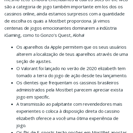
são a categoria de jogo também importante em los dos os
cassinos online, ainda estamos surpresos com a quantidade
de escolha os quais a Mostbet proporciona. Já vimos
centenas de jogos emocionantes dominarem a indústria
iGaming, como to Gonzo’s Quest, Aloha!
Os aparelhos da Apple permitem que os seus usuários
alterem a localização de teus aparelhos através de uma
seção de ajustes.
O Valorant foi lançado no verão de 2020 elizabeth tem
tomado a terra do jogo de ação desde teu lançamento.
Os clientes que frequentam os cassinos brasileiros
administrados pela Mostbet parecem apreciar exista
jogo em specific.
A transmissão ao palpitante com revendedores mais
experientes o coloca à disposição direta do cassino
elizabeth oferece a você uma ótima experiência de
jogo.
Os fãs de E-sports terão opções em MostBet apostas