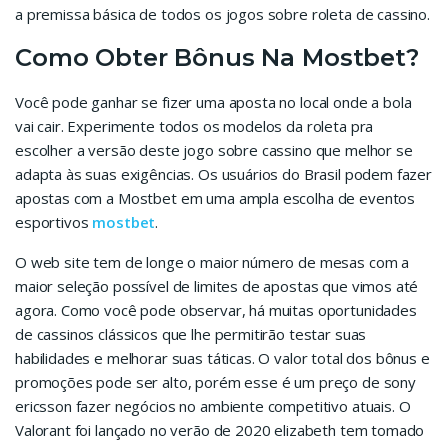
a premissa básica de todos os jogos sobre roleta de cassino.
Como Obter Bônus Na Mostbet?
Você pode ganhar se fizer uma aposta no local onde a bola
vai cair. Experimente todos os modelos da roleta pra
escolher a versão deste jogo sobre cassino que melhor se
adapta às suas exigências. Os usuários do Brasil podem fazer
apostas com a Mostbet em uma ampla escolha de eventos
esportivos
mostbet
.
O web site tem de longe o maior número de mesas com a
maior seleção possível de limites de apostas que vimos até
agora. Como você pode observar, há muitas oportunidades
de cassinos clássicos que lhe permitirão testar suas
habilidades e melhorar suas táticas. O valor total dos bônus e
promoções pode ser alto, porém esse é um preço de sony
ericsson fazer negócios no ambiente competitivo atuais. O
Valorant foi lançado no verão de 2020 elizabeth tem tomado