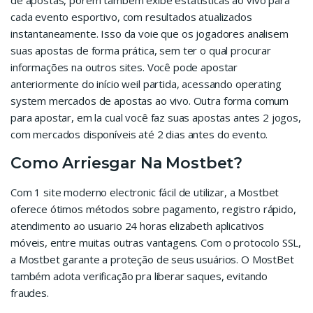
de apostas, porém também exibe estatísticas ao vivo para
cada evento esportivo, com resultados atualizados
instantaneamente. Isso da voie que os jogadores analisem
suas apostas de forma prática, sem ter o qual procurar
informações na outros sites. Você pode apostar
anteriormente do início weil partida, acessando operating
system mercados de apostas ao vivo. Outra forma comum
para apostar, em la cual você faz suas apostas antes 2 jogos,
com mercados disponíveis até 2 dias antes do evento.
Como Arriesgar Na Mostbet?
Com 1 site moderno electronic fácil de utilizar, a Mostbet
oferece ótimos métodos sobre pagamento, registro rápido,
atendimento ao usuario 24 horas elizabeth aplicativos
móveis, entre muitas outras vantagens. Com o protocolo SSL,
a Mostbet garante a proteção de seus usuários. O MostBet
também adota verificação pra liberar saques, evitando
fraudes.