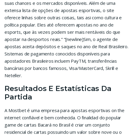
suas chances e os mercados disponíveis. Além de uma
extensa lista de opções de apostas esportivas, o site
oferece linhas sobre outras coisas, tais asi como cultura e
política popular. Eles até oferecem apostas no ano de
esports, que às vezes podem ser mais rentáveis do que
apostar na desportos reais.” “[newline]Sim, o agente de
apostas aceita depósitos e saques no ano de Real Brasileiro.
Sistemas de pagamento conocidos disponíveis para
apostadores Brasileiros incluem PayTM, transferências
bancárias por bancos famosos, Visa/MasterCard, Skrill e
Neteller.
Resultados E Estatísticas Da
Partida
A Mostbet é uma empresa para apostas esportivas on the
internet confiável e bem conhecida. O finalidad do popular
game de cartas Bacará no Brasil é criar um conjunto
residencial de cartas possuindo um valor sobre nove ou o