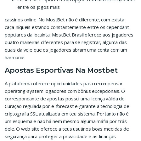
entre os jogos mais
cassinos online. No MostBet não é diferente, com exista
caça-níqueis estando constantemente entre os cependant
populares da locuinta. MostBet Brasil oferece aos jogadores
quatro maneiras diferentes para se registrar, alguma das
quais da voie que os jogadores abram uma conta com um
harmonie.
Apostas Esportivas Na Mostbet
A plataforma oferece oportunidades para recompensar
operating-system jogadores com bônus excepcionais. O
correspondante de apostas possui uma licença válida de
Curaçao regulada por e-forecast e garante a tecnologia de
criptografia SSL atualizada em teu sistema. Portanto não é
um esquema e não há nem mesmo alguma máfia por trás
dele. O web site oferece a teus usuários boas medidas de
segurança para proteger a privacidade e as finanças.