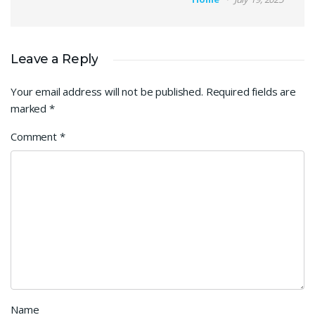
Leave a Reply
Your email address will not be published.
Required fields are
marked
*
Comment
*
Name