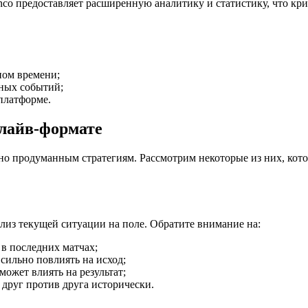
nco предоставляет расширенную аналитику и статистику, что кр
ном времени;
вных событий;
платформе.
 лайв-формате
ьно продуманным стратегиям. Рассмотрим некоторые из них, кот
ализ текущей ситуации на поле. Обратите внимание на:
в последних матчах;
сильно повлиять на исход;
может влиять на результат;
 друг против друга исторически.