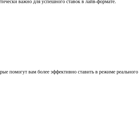
итически важно для успешного ставок в лайв-формате.
орые помогут вам более эффективно ставить в режиме реального