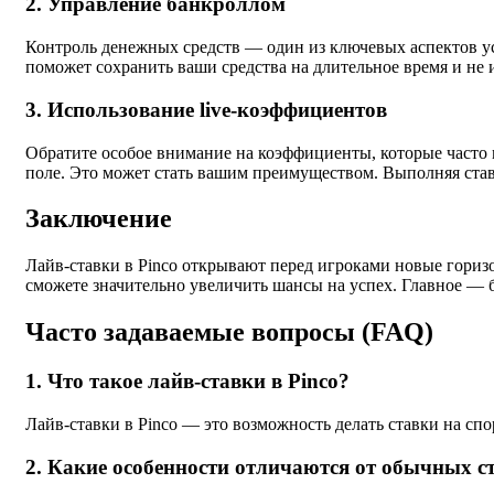
2. Управление банкроллом
Контроль денежных средств — один из ключевых аспектов у
поможет сохранить ваши средства на длительное время и не 
3. Использование live-коэффициентов
Обратите особое внимание на коэффициенты, которые часто 
поле. Это может стать вашим преимуществом. Выполняя став
Заключение
Лайв-ставки в Pinco открывают перед игроками новые гориз
сможете значительно увеличить шансы на успех. Главное —
Часто задаваемые вопросы (FAQ)
1. Что такое лайв-ставки в Pinco?
Лайв-ставки в Pinco — это возможность делать ставки на сп
2. Какие особенности отличаются от обычных с