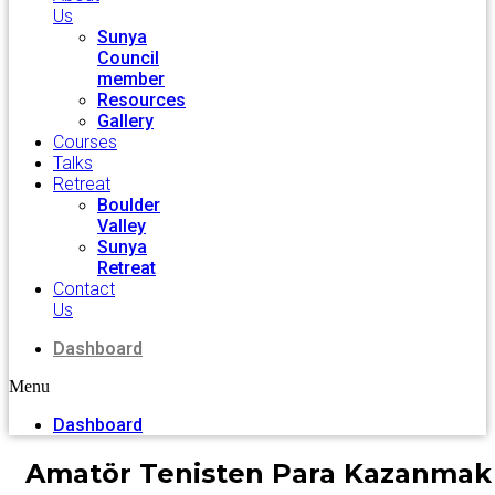
Us
Sunya
Council
member
Resources
Gallery
Courses
Talks
Retreat
Boulder
Valley
Sunya
Retreat
Contact
Us
Dashboard
Menu
Dashboard
Amatör Tenisten Para Kazanmak