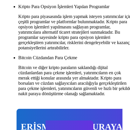
Kripto Para Opsiyon İşlemleri Yapılan Programlar
Kripto para piyasasında işlem yapmak isteyen yatırımcılar içi
çeşitli programlar ve platformlar bulunmaktadır. Kripto para
opsiyon işlemleri yapılmasını sağlayan programlar,
yatırımcılara alternatif ticaret stratejileri sunmaktadır. Bu
programlar sayesinde kripto para opsiyon işlemleri
gerçekleştiren yatırımcılar, risklerini dengeleyebilir ve kazanç
potansiyellerini artırabilirler.
Bitcoin Cüzdandan Para Çekme
Bitcoin ve diğer kripto paraların saklandığı dijital
cüzdanlardan para çekme işlemleri, yatırımcıların en çok
merak ettiği konular arasında yer almaktadır. Kripto para
borsaları ve cüzdan sağlayıcıları aracılığıyla gerçekleştirilen
para çekme işlemleri, yatırımcıların güvenli ve hızlı bir şekild
nakit paraya dönüştürme olanağı sağlamaktadır.
ERİŞMEK İÇİN BURAYA