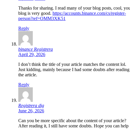
Thanks for sharing. I read many of your blog posts, cool, yo
blog is very good.
https://accounts.binance.com/cs/register-
person?ref=OMM3XK51
Reply
binance Registrera
April 29, 2026
I don’t think the title of your article matches the content lol.
Just kidding, mainly because I had some doubts after reading
the article.
Reply
Registrera dig
June 26, 2026
Can you be more specific about the content of your article?
After reading it, I still have some doubts. Hope you can help