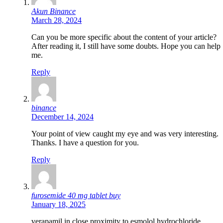
Akun Binance
March 28, 2024
Can you be more specific about the content of your article?
After reading it, I still have some doubts. Hope you can help
me.
Reply
binance
December 14, 2024
Your point of view caught my eye and was very interesting.
Thanks. I have a question for you.
Reply
furosemide 40 mg tablet buy
January 18, 2025
verapamil in close proximity to esmolol hydrochloride