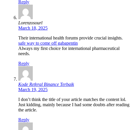
Reply
Lorenzosourl
March 18, 2025
Their international health forums provide crucial insights.
safe way to come off gabapentin
Always my first choice for international pharmaceutical
needs.
Reply
Kode Referal Binance Terbaik
March 19, 2025
I don’t think the title of your article matches the content lol.
Just kidding, mainly because I had some doubts after reading
the article.
Reply