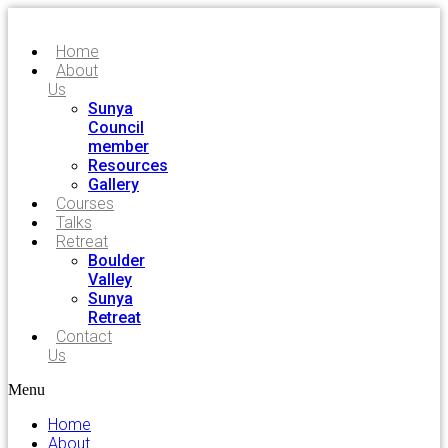
Home
About
Us
Sunya
Council
member
Resources
Gallery
Courses
Talks
Retreat
Boulder
Valley
Sunya
Retreat
Contact
Us
Menu
Home
About