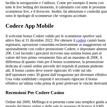
facilita la navigazione e l’utilizzo. Come per esempio il menu con
tutte le live betting del momento, il calendario con tutte le prossime
scommesse live, e il livescore. Inoltre, fai attenzione e controlla qua
sono le tipologie di scommesse che vengono accettate.
Codere App Mobile
Il welcome bonus Codere valido per le scommesse sportive sarà
attivo fino al 31 dicembre 2022. Per ottenere il
codere
casinò basta
registrarsi, operazione consentita esclusivamente ai maggiorenni ed
opzionalmente con codice promozione Codere, e depositare almen
20€. Così facendo i giocatori ricevono una somma bonus pari al
valore del loro primo versamento fino ad un massimo di 200€. A
differenza di quanto visto per il bonus scommesse, la promozione
dedicata al casinò online prevede dei requisiti di puntata piuttosto
alti. Il bonus casino deve essere rigiocato 45 volte sul sito
dell’operatore entro 30 giorni dall’erogazione per diventare effettivo
Una volta soddisfatti i requisiti è necessario rigiocare il bonus
effettivo un’ultima volta prima di poter prelevare le vincite derivanti
Recensioni Per Codere Casino
Online dal 2009, MrBingo.it si presenta come una semplice guida a
mondo del bingo online e delle sale in possesso di licenza AAMS.