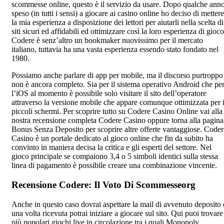
scommesse online, questo è il servizio da usare. Dopo qualche ann
speso (in tutti i sensi) a giocare ai casino online ho deciso di mettere
la mia esperienza a disposizione dei lettori per aiutarli nella scelta di
siti sicuri ed affidabili ed ottimizzare così la loro esperienza di gioco
Codere è senz’altro un bookmaker nuovissimo per il mercato
italiano, tuttavia ha una vasta esperienza essendo stato fondato nel
1980.
Possiamo anche parlare di app per mobile, ma il discorso purtroppo
non è ancora completo. Sia per il sistema operativo Android che pe
l’iOS al momento è possibile solo visitare il sito dell’operatore
attraverso la versione mobile che appare comunque ottimizzata per 
piccoli schermi. Per scoprire tutto su Codere Casino Online vai alla
nostra recensione completa Codere Casino oppure torna alla pagina
Bonus Senza Deposito per scoprire altre offerte vantaggiose. Coder
Casino è un portale dedicato al gioco online che fin da subito ha
convinto in maniera decisa la critica e gli esperti del settore. Nel
gioco principale se compaiono 3,4 o 5 simboli identici sulla stessa
linea di pagamento è possibile creare una combinazione vincente.
Recensione Codere: Il Voto Di Scommesseorg
Anche in questo caso dovrai aspettare la mail di avvenuto deposito 
una volta ricevuta potrai iniziare a giocare sul sito. Qui puoi trovare
più popolari giochi live in circolazione tra i quali Monopoly