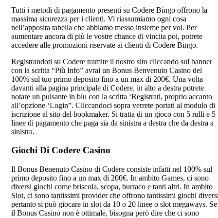
Tutti i metodi di pagamento presenti su Codere Bingo offrono la
massima sicurezza per i clienti. Vi riassumiamo ogni cosa
nell’apposita tabella che abbiamo messo insieme per voi. Per
aumentare ancora di più le vostre chance di vincita poi, potrete
accedere alle promozioni riservate ai clienti di Codere Bingo.
Registrandoti su Codere tramite il nostro sito cliccando sul banner
con la scritta “Più Info” avrai un Bonus Benvenuto Casino del
100% sul tuo primo deposito fino a un max di 200€. Una volta
davanti alla pagina principale di Codere, in alto a destra potrete
notare un pulsante in blu con la scritta ‘Registrati, proprio accanto
all’opzione ‘Login”. Cliccandoci sopra verrete portati al modulo di
iscrizione al sito del bookmaker. Si tratta di un gioco con 5 rulli e 5
linee di pagamento che paga sia da sinistra a destra che da destra a
sinistra.
Giochi Di Codere Casino
Il Bonus Benenuto Casino di Codere consiste infatti nel 100% sul
primo deposito fino a un max di 200€. In ambito Games, ci sono
diversi giochi come briscola, scopa, burraco e tanti altri. In ambito
Slot, ci sono tantissimi provider che offrono tantissimi giochi divers
pertanto si può giocare in slot da 10 o 20 linee o slot megaways. Se
il Bonus Casino non è ottimale, bisogna però dire che ci sono