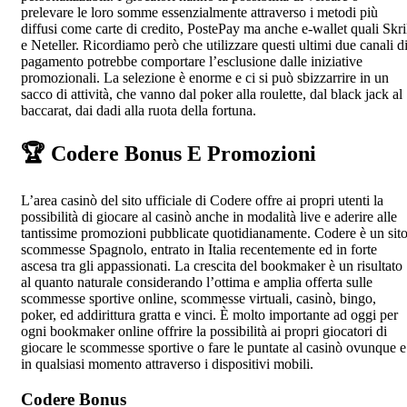
prelevare le loro somme essenzialmente attraverso i metodi più
diffusi come carte di credito, PostePay ma anche e-wallet quali Skri
e Neteller. Ricordiamo però che utilizzare questi ultimi due canali d
pagamento potrebbe comportare l’esclusione dalle iniziative
promozionali. La selezione è enorme e ci si può sbizzarrire in un
sacco di attività, che vanno dal poker alla roulette, dal black jack al
baccarat, dai dadi alla ruota della fortuna.
🏆 Codere Bonus E Promozioni
L’area casinò del sito ufficiale di Codere offre ai propri utenti la
possibilità di giocare al casinò anche in modalità live e aderire alle
tantissime promozioni pubblicate quotidianamente. Codere è un sit
scommesse Spagnolo, entrato in Italia recentemente ed in forte
ascesa tra gli appassionati. La crescita del bookmaker è un risultato
al quanto naturale considerando l’ottima e amplia offerta sulle
scommesse sportive online, scommesse virtuali, casinò, bingo,
poker, ed addirittura gratta e vinci. È molto importante ad oggi per
ogni bookmaker online offrire la possibilità ai propri giocatori di
giocare le scommesse sportive o fare le puntate al casinò ovunque e
in qualsiasi momento attraverso i dispositivi mobili.
Codere Bonus