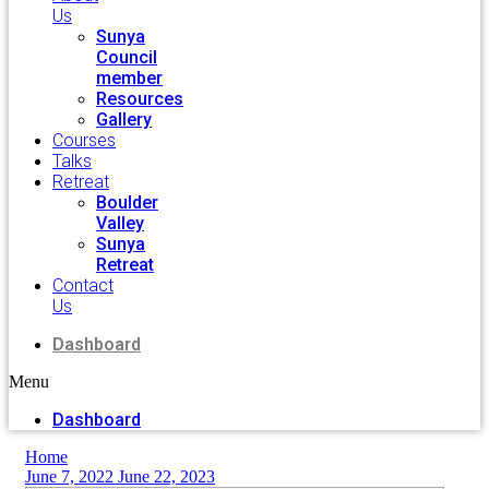
Us
Sunya
Council
member
Resources
Gallery
Courses
Talks
Retreat
Boulder
Valley
Sunya
Retreat
Contact
Us
Dashboard
Menu
Dashboard
Home
June 7, 2022
June 22, 2023