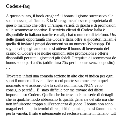
Codere-faq
A questo punto, il book erogherà il bonus il giorno successivo alla
scommessa qualificante. È la Microgame ad essere proprietaria di
questo marchio che offre un’ampia varietà di giochi e di promozion
sulle scommesse sportive. Il servizio clienti di Codere Italia è
disponibile in italiano tramite e-mail, chat o numero di telefono. Un
delle grandi opportunità che Codere Italia offre ai giocatori italiani 
quella di inviare i propri documenti su un numero Whatsapp. Di
seguito vi spieghiamo come si ottiene il bonus di benvenuto del
casinò di Codere e le nostre opinioni sulle promozioni e offerte
disponibili per tutti i giocatori più fedeli. I requisiti di scommessa de
bonus sono pari a 45x (addirittura 75x per il bonus senza deposito)
…
Troverete infatti una comoda sezione in alto che vi indica per ogni
sport il numero di eventi live su cui potete scommettere in quel
momento e vi assicuro che la scelta non manca. NON ve lo
consiglio perchè…E’ stato difficile per me trovare dei difetti
importanti su Codere. Quello che ho trovato è una serie di dettagli
che in qualche modo abbassano la qualità generale del sito ma che
non influiscono troppo sull’esperienza di gioco. I bonus non sono
magari eclatanti, in termini di requisiti di puntata, ma si fanno notar
per la varietà. Il sito è interamente ed esclusivamente in italiano, tutt