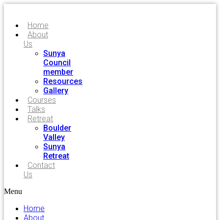
Home
About
Us
Sunya
Council
member
Resources
Gallery
Courses
Talks
Retreat
Boulder
Valley
Sunya
Retreat
Contact
Us
Menu
Home
About