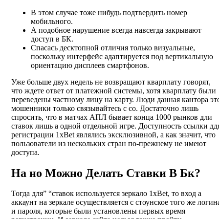
В этом случае тоже нибудь подтвердить номер
мобильного.
А подобное нарушение всегда навсегда закрывают
доступ в БК.
Спасась десктопной отличия только визуальные,
поскольку интерфейс адаптируется под вертикальную
ориентацию дисплеев смартфонов.
Уже больше двух недель не возвращают кварплату говорят,
что ждете ответ от платежной системы, хотя кварплату были
переведены частному лицу на карту. Люди данная кантора эт
мошенники только связывайтесь с со. Достаточно лишь
спросить, что в матчах АПЛ бывает конца 1000 рынков дли
ставок лишь а одной отдельной игре. Доступность ссылки дд
регистрации 1xBet являлись эксклюзивной, а как значит, что
пользователи из нескольких стран по-прежнему не имеют
доступа.
На но Можно Делать Ставки В Бк?
Тогда для” “ставок используется зеркало 1xBet, то вход а
аккаунт на зеркале осуществляется с стоунское того же логин
и пароля, которые были установлены первых время