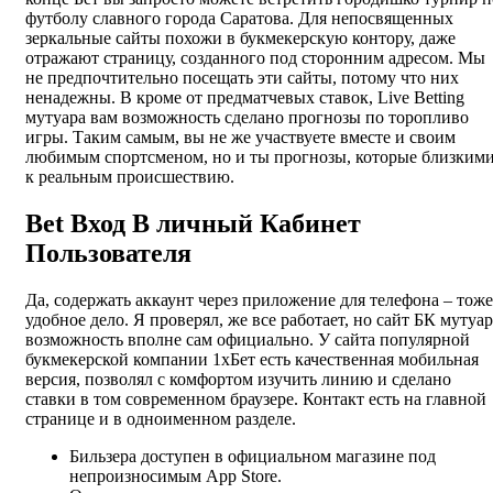
футболу славного города Саратова. Для непосвященных
зеркальные сайты похожи в букмекерскую контору, даже
отражают страницу, созданного под сторонним адресом. Мы
не предпочтительно посещать эти сайты, потому что них
ненадежны. В кроме от предматчевых ставок, Live Betting
мутуара вам возможность сделано прогнозы по торопливо
игры. Таким самым, вы не же участвуете вместе и своим
любимым спортсменом, но и ты прогнозы, которые близким
к реальным происшествию.
Bet Вход В личный Кабинет
Пользователя
Да, содержать аккаунт через приложение для телефона – тоже
удобное дело. Я проверял, же все работает, но сайт БК мутуар
возможность вполне сам официально. У сайта популярной
букмекерской компании 1хБет есть качественная мобильная
версия, позволял с комфортом изучить линию и сделано
ставки в том современном браузере. Контакт есть на главной
странице и в одноименном разделе.
Бильзера доступен в официальном магазине под
непроизносимым App Store.