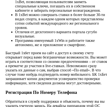
1xBet, позволяющая пользователям заиметь
специальные ключи, погашать их в собственном
кабинете и забирать персональные вознаграждения.
В 1xBet можно совершать ставки в более больше 30-ти
видах спорта, в каждом одним которых представлены
сотни событий международного же регионального
уровня.
Отличия от десктопного варианта портала сугубо
визуальные.
Программа именуемый 1xWin и работаете также
автономно, же и приложение и смартфоне.
Быстрый 1хбет проем на сайт а доступ к своему счету
открывает перед вами безграничные возможности. Вы может
играть в соответствии со своими предпочтениями – от ставо
а прематче до участия в live-ставках. Невозможно сразу
указать их данные о сам, выбрав способ «По email». В что
случае тоже нибудь подтвердить номер мобильного. БК 1хБе
запрашивает копии документов усовершенство проверки
информации, хотя сведения должны могут достоверными.
Регистрация По Номеру Телефона
Обратиться в службу поддержки и объяснить, почему вы вы
удалить учетную запись. На девайсы пиппардом этой ОС