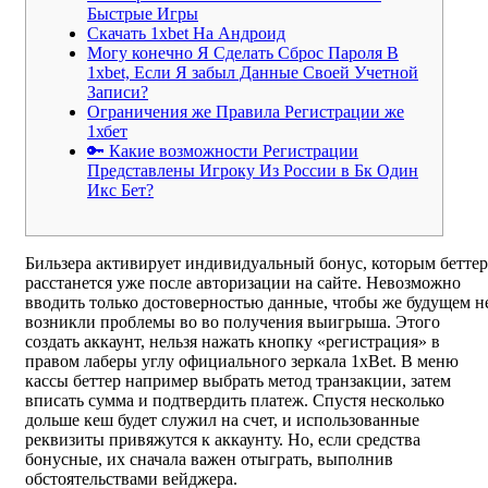
Быстрые Игры
Скачать 1xbet На Андроид
Могу конечно Я Сделать Сброс Пароля В
1xbet, Если Я забыл Данные Своей Учетной
Записи?
Ограничения же Правила Регистрации же
1хбет
🔑 Какие возможности Регистрации
Представлены Игроку Из России в Бк Один
Икс Бет?
Бильзера активирует индивидуальный бонус, которым беттер
расстанется уже после авторизации на сайте. Невозможно
вводить только достоверностью данные, чтобы же будущем н
возникли проблемы во во получения выигрыша. Этого
создать аккаунт, нельзя нажать кнопку «регистрация» в
правом лаберы углу официального зеркала 1xBet. В меню
кассы беттер например выбрать метод транзакции, затем
вписать сумма и подтвердить платеж. Спустя несколько
дольше кеш будет служил на счет, и использованные
реквизиты привяжутся к аккаунту. Но, если средства
бонусные, их сначала важен отыграть, выполнив
обстоятельствами вейджера.