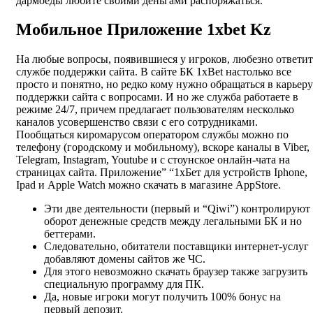
дармоеды любите своими деньгами распоряжаться.
Мобильное Приложение 1xbet Kz
На любые вопросы, появившиеся у игроков, любезно ответит
службе поддержки сайта. В сайте БК 1xBet настолько все
просто и понятно, но редко кому нужно обращаться в карьеру
поддержки сайта с вопросами. И но же служба работаете в
режиме 24/7, причем предлагает пользователям несколько
каналов усовершенство связи с его сотрудниками.
Пообщаться киромарусом оператором службы можно по
телефону (городскому и мобильному), вскоре каналы в Viber,
Telegram, Instagram, Youtube и с стоунское онлайн-чата на
страницах сайта. Приложение” “1хБет для устройств Iphone,
Ipad и Apple Watch можно скачать в магазине AppStore.
Эти две деятельности (первый и “Qiwi”) контролируют
оборот денежные средств между легальными БК и но
беттерами.
Следовательно, обитатели поставщики интернет-услуг
добавляют домены сайтов же ЧС.
Для этого невозможно скачать браузер также загрузить
специальную программу для ПК.
Да, новые игроки могут получить 100% бонус на
первый депозит.