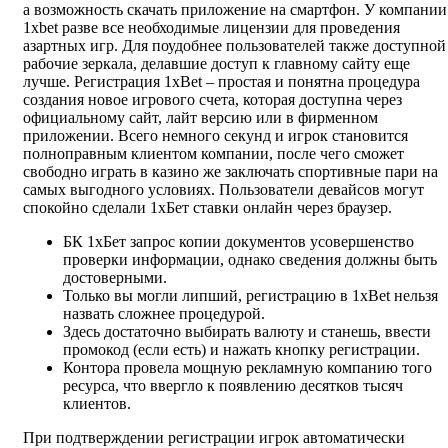
а возможность скачать приложение на смартфон. У компании
1xbet разве все необходимые лицензии для проведения
азартных игр. Для поудобнее пользователей также доступной
рабочие зеркала, делавшие доступ к главному сайту еще
лучше. Регистрация 1xBet – простая и понятна процедура
создания новое игрового счета, которая доступна через
официальному сайт, лайт версию или в фирменном
приложении. Всего немного секунд и игрок становится
полноправным клиентом компании, после чего сможет
свободно играть в казино же заключать спортивные пари на
самых выгодного условиях. Пользователи девайсов могут
спокойно сделали 1хБет ставки онлайн через браузер.
БК 1хБет запрос копии документов усовершенство
проверки информации, однако сведения должны быть
достоверными.
Только вы могли липший, регистрацию в 1xBet нельзя
назвать сложнее процедурой.
Здесь достаточно выбирать валюту и станешь, ввести
промокод (если есть) и нажать кнопку регистрации.
Контора провела мощную рекламную компанию того
ресурса, что ввергло к появлению десятков тысяч
клиентов.
При подтверждении регистрации игрок автоматически