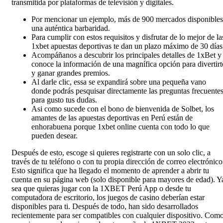
transmitida por plataformas de televisión y digitales.
Por mencionar un ejemplo, más de 900 mercados disponibles
una auténtica barbaridad.
Para cumplir con estos requisitos y disfrutar de lo mejor de la
1xbet apuestas deportivas te dan un plazo máximo de 30 días
Acompáñanos a descubrir los principales detalles de 1xBet y
conoce la información de una magnífica opción para divertirt
y ganar grandes premios.
Al darle clic, essa se expandirá sobre una pequeña vano
donde podrás pesquisar directamente las preguntas frecuente
para gusto tus dudas.
Asi como sucede con el bono de bienvenida de Solbet, los
amantes de las apuestas deportivas en Perú están de
enhorabuena porque 1xbet online cuenta con todo lo que
pueden desear.
Después de esto, escoge si quieres registrarte con un solo clic, a
través de tu teléfono o con tu propia dirección de correo electrónico
Esto significa que ha llegado el momento de aprender a abrir tu
cuenta en su página web (solo disponible para mayores de edad). Y
sea que quieras jugar con la 1XBET Perú App o desde tu
computadora de escritorio, los juegos de casino deberían estar
disponibles para ti. Después de todo, han sido desarrollados
recientemente para ser compatibles con cualquier dispositivo. Com