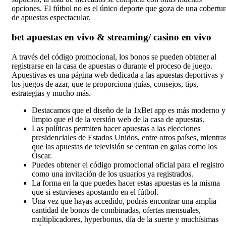
opciones. El fútbol no es el único deporte que goza de una cobertur
de apuestas espectacular.
bet apuestas en vivo & streaming/ casino en vivo
A través del código promocional, los bonos se pueden obtener al
registrarse en la casa de apuestas o durante el proceso de juego.
Apuestivas es una página web dedicada a las apuestas deportivas y
los juegos de azar, que te proporciona guías, consejos, tips,
estrategias y mucho más.
Destacamos que el diseño de la 1xBet app es más moderno y
limpio que el de la versión web de la casa de apuestas.
Las políticas permiten hacer apuestas a las elecciones
presidenciales de Estados Unidos, entre otros países, mientra
que las apuestas de televisión se centran en galas como los
Óscar.
Puedes obtener el código promocional oficial para el registro
como una invitación de los usuarios ya registrados.
La forma en la que puedes hacer estas apuestas es la misma
que si estuvieses apostando en el fútbol.
Una vez que hayas accedido, podrás encontrar una amplia
cantidad de bonos de combinadas, ofertas mensuales,
multiplicadores, hyperbonus, día de la suerte y muchísimas